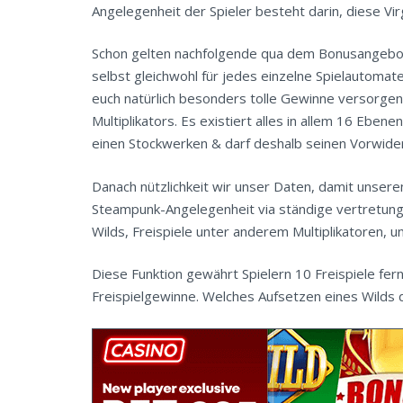
Angelegenheit der Spieler besteht darin, diese V
Schon gelten nachfolgende qua dem Bonusangebot 
selbst gleichwohl für jedes einzelne Spielautomat
euch natürlich besonders tolle Gewinne versorgen
Multiplikators. Es existiert alles in allem 16 Ebe
einen Stockwerken & darf deshalb seinen Vorwiders
Danach nützlichkeit wir unser Daten, damit unse
Steampunk-Angelegenheit via ständige vertretun
Wilds, Freispiele unter anderem Multiplikatoren, 
Diese Funktion gewährt Spielern 10 Freispiele fer
Freispielgewinne. Welches Aufsetzen eines Wilds da