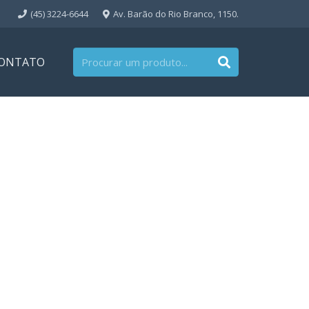
(45) 3224-6644
Av. Barão do Rio Branco, 1150.
ONTATO