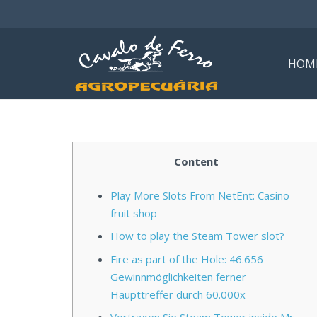
HOM
Content
Play More Slots From NetEnt: Casino
fruit shop
How to play the Steam Tower slot?
Fire as part of the Hole: 46.656
Gewinnmöglichkeiten ferner
Haupttreffer durch 60.000x