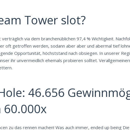
team Tower slot?
erträglich via dem branchenüblichen 97,4 % Wichtigkeit. Nachfo
ber oft getroffen werden, sodann aber aber und abermal tief loh
lgende Opportunität, höchststand nach obsiegen. In unserer Regi
, unser ihr unvermeidlich ehemals probieren solltet. Verallgemei
ettern.
e Hole: 46.656 Gewinnmög
h 60.000x
ncen zu das rennen machen! Was auch immer, ended up being Die 