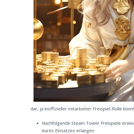
dar, ja inoffizieller mitarbeiter Freispiel-Rolle k
Nachfolgende Steam Tower Freispiele erwische
eures Einsatzes erlangen.