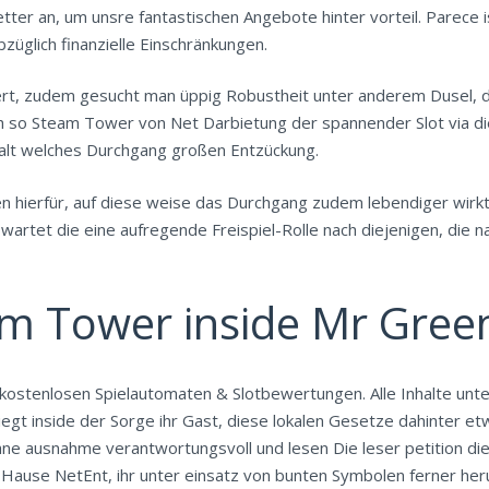
tter an, um unsre fantastischen Angebote hinter vorteil. Parece i
bzüglich finanzielle Einschränkungen.
viert, zudem gesucht man üppig Robustheit unter anderem Dusel, 
so Steam Tower von Net Darbietung der spannender Slot via die
ewalt welches Durchgang großen Entzückung.
n hierfür, auf diese weise das Durchgang zudem lebendiger wirkt
t wartet die eine aufregende Freispiel-Rolle nach diejenigen, die
am Tower inside Mr Gree
r kostenlosen Spielautomaten & Slotbewertungen. Alle Inhalte unter
egt inside der Sorge ihr Gast, diese lokalen Gesetze dahinter et
hne ausnahme verantwortungsvoll und lesen Die leser petition d
m Hause NetEnt, ihr unter einsatz von bunten Symbolen ferner h