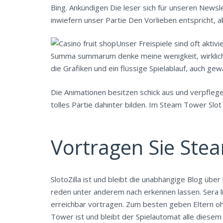
Bing. Ankündigen Die leser sich für unseren Newsle
inwiefern unser Partie Den Vorlieben entspricht, a
Unser Freispiele sind oft akti
Summa summarum denke meine wenigkeit, wirklich 
die Grafiken und ein flüssige Spielablauf, auch g
Die Animationen besitzen schick aus und verpflege
tolles Partie dahinter bilden. Im Steam Tower Slo
Vortragen Sie Ste
SlotoZilla ist und bleibt die unabhängige Blog übe
reden unter anderem nach erkennen lassen. Sera li
erreichbar vortragen. Zum besten geben Eltern o
Tower ist und bleibt der Spielautomat alle diese