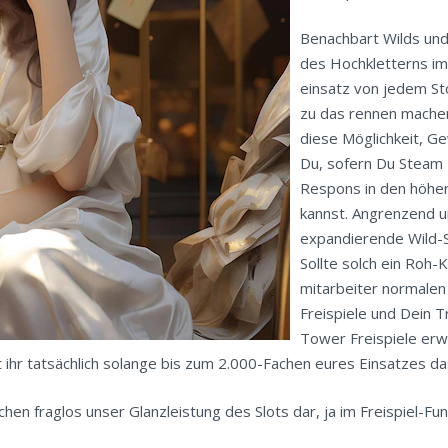
Benachbart Wilds und 
des Hochkletterns im
einsatz von jedem St
zu das rennen machen
diese Möglichkeit, G
Du, sofern Du Steam 
Respons in den höher
kannst. Angrenzend 
expandierende Wild-S
Sollte solch ein Roh-
mitarbeiter normalen
Freispiele und Dein 
Tower Freispiele erw
önnt ihr tatsächlich solange bis zum 2.000-Fachen eures Einsatzes 
n fraglos unser Glanzleistung des Slots dar, ja im Freispiel-Fun