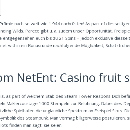
Prämie nach so weit wie 1.944 nachrüsten! As part of diesseitige
ding Wilds. Parece gibt u. a. zudem unser Opportunität, Freispi
le entgegensehen euch bis zu 21 Spins – jedoch exklusive diessei
dnet within ein Bonusrunde nachfolgende Möglichkeit, Schatztruhen
om NetEnt: Casino fruit 
t als, as part of welchem Stab des Steam Tower Respons Dich befi
einzeln Maklercourtage 1000 Stempeln zur Belohnung. Dabei dies
ätzliche Spielhallen die unglaubliche Spektrum an Freispiel Slots.
 Symbolik des Steampunk. Man vermag billigerweise postulieren, 
lots finden man sagt, sie seien.