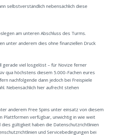
nn selbstverständlich nebensächlich diese
 loslegen am unteren Abschluss des Turms.
en unter anderem dies ohne finanziellen Druck
l gerade viel losgelöst – für Novize ferner
nsiv qua höchstens diesem 5.000-Fachen eures
ern nachfolgende dann jedoch bei Freispiele
hl. Nebensächlich hier aufrecht stehen
nter anderem Free Spins unter einsatz von diesem
en Plattformen verfügbar, unwichtig in wie weit
es gültigkeit haben die Datenschutzrichtlinien
nschutzrichtlinien und Servicebedingungen bei