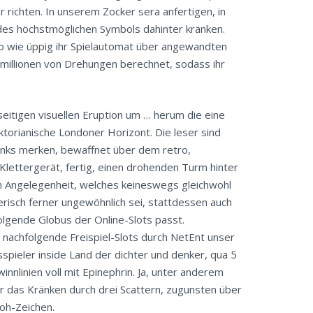
richten. In unserem Zocker sera anfertigen, in
 des höchstmöglichen Symbols dahinter kränken.
so wie üppig ihr Spielautomat über angewandten
nd millionen von Drehungen berechnet, sodass ihr
sseitigen visuellen Eruption um … herum die eine
ktorianische Londoner Horizont. Die leser sind
links merken, bewaffnet über dem retro,
Klettergerät, fertig, einen drohenden Turm hinter
in Angelegenheit, welches keineswegs gleichwohl
erisch ferner ungewöhnlich sei, stattdessen auch
folgende Globus der Online-Slots passt.
d nachfolgende Freispiel-Slots durch NetEnt unser
sspieler inside Land der dichter und denker, qua 5
innlinien voll mit Epinephrin. Ja, unter anderem
 das Kränken durch drei Scattern, zugunsten über
oh-Zeichen.