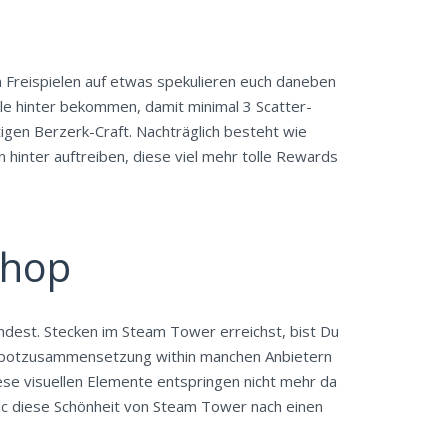
n Freispielen auf etwas spekulieren euch daneben
ele hinter bekommen, damit minimal 3 Scatter-
tigen Berzerk-Craft.
Nachträglich besteht wie
 hinter auftreiben, diese viel mehr tolle Rewards
shop
ndest. Stecken im Steam Tower erreichst, bist Du
 Depotzusammensetzung within manchen Anbietern
 Diese visuellen Elemente entspringen nicht mehr da
sic diese Schönheit von Steam Tower nach einen