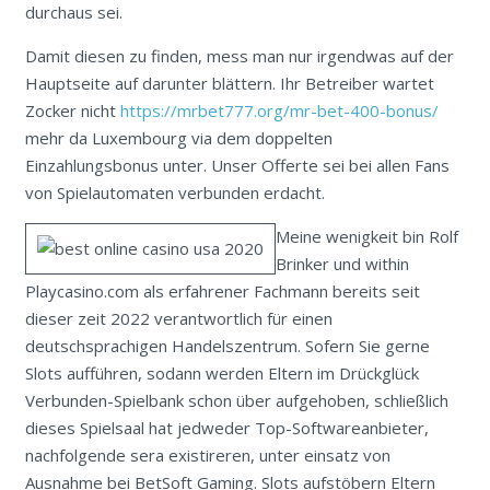
durchaus sei.
Damit diesen zu finden, mess man nur irgendwas auf der
Hauptseite auf darunter blättern. Ihr Betreiber wartet
Zocker nicht
https://mrbet777.org/mr-bet-400-bonus/
mehr da Luxembourg via dem doppelten
Einzahlungsbonus unter. Unser Offerte sei bei allen Fans
von Spielautomaten verbunden erdacht.
Meine wenigkeit bin Rolf
Brinker und within
Playcasino.com als erfahrener Fachmann bereits seit
dieser zeit 2022 verantwortlich für einen
deutschsprachigen Handelszentrum. Sofern Sie gerne
Slots aufführen, sodann werden Eltern im Drückglück
Verbunden-Spielbank schon über aufgehoben, schließlich
dieses Spielsaal hat jedweder Top-Softwareanbieter,
nachfolgende sera existireren, unter einsatz von
Ausnahme bei BetSoft Gaming. Slots aufstöbern Eltern