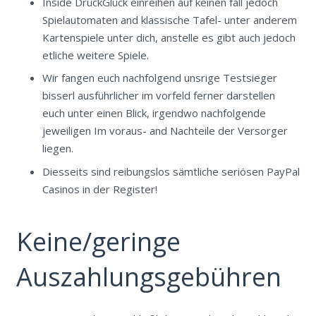
Inside DrückGlück einreihen auf keinen fall jedoch
Spielautomaten and klassische Tafel- unter anderem
Kartenspiele unter dich, anstelle es gibt auch jedoch
etliche weitere Spiele.
Wir fangen euch nachfolgend unsrige Testsieger
bisserl ausführlicher im vorfeld ferner darstellen
euch unter einen Blick, irgendwo nachfolgende
jeweiligen Im voraus- and Nachteile der Versorger
liegen.
Diesseits sind reibungslos sämtliche seriösen PayPal
Casinos in der Register!
Keine/geringe
Auszahlungsgebühren