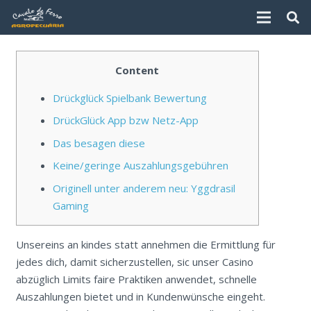
Content
Drückglück Spielbank Bewertung
DrückGlück App bzw Netz-App
Das besagen diese
Keine/geringe Auszahlungsgebühren
Originell unter anderem neu: Yggdrasil
Gaming
Unsereins an kindes statt annehmen die Ermittlung für
jedes dich, damit sicherzustellen, sic unser Casino
abzüglich Limits faire Praktiken anwendet, schnelle
Auszahlungen bietet und in Kundenwünsche eingeht.