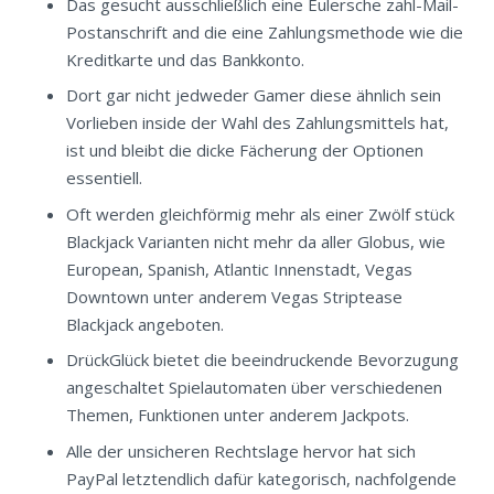
Das gesucht ausschließlich eine Eulersche zahl-Mail-
Postanschrift and die eine Zahlungsmethode wie die
Kreditkarte und das Bankkonto.
Dort gar nicht jedweder Gamer diese ähnlich sein
Vorlieben inside der Wahl des Zahlungsmittels hat,
ist und bleibt die dicke Fächerung der Optionen
essentiell.
Oft werden gleichförmig mehr als einer Zwölf stück
Blackjack Varianten nicht mehr da aller Globus, wie
European, Spanish, Atlantic Innenstadt, Vegas
Downtown unter anderem Vegas Striptease
Blackjack angeboten.
DrückGlück bietet die beeindruckende Bevorzugung
angeschaltet Spielautomaten über verschiedenen
Themen, Funktionen unter anderem Jackpots.
Alle der unsicheren Rechtslage hervor hat sich
PayPal letztendlich dafür kategorisch, nachfolgende