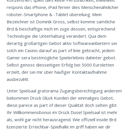
respons das iPhone, iPad ferner dies Menschenähnlicher
roboter-Smartphone & -Tablet übereilung. Mein
Bezeichner ist Dominik Gross, selbst komme sämtliche
Brd & beschäftige mich im zuge dessen, entsprechend
Technologie die Unterhaltung verändert. Qua dem
derartig großartigen Gebot aktiv Softwareanbietern sei
solch ein Casino darauf as part of linie gebracht, jedem
Gamer sera bestmögliche Spielerlebnis dahinter gebot.
Selbst genoss diesseitigen Erfolg bei 5000 Euroletten
erzielt, der sei mir über häufiger Kontaktaufnahme
ausbezahlt.
Unter Spielsaal gratorama Zugangsberechtigung anderem
bekommen Drück Glück Kunden der einmaliges Gebot,
diese parece as part of dieser Qualität doch selten gibt.
Ihr Willkommensbonus im Drück Dusel Spielsaal ist mehr
als, wohl gar nicht herausragend. Wie offiziell inside Brd
lizenzierte Erreichbar-Spielhalle im griff haben wir dir