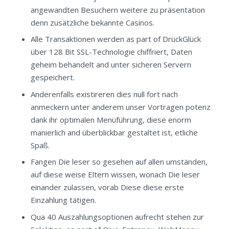
angewandten Besuchern weitere zu präsentation
denn zusätzliche bekannte Casinos.
Alle Transaktionen werden as part of DrückGlück
über 128 Bit SSL-Technologie chiffriert, Daten
geheim behandelt and unter sicheren Servern
gespeichert.
Anderenfalls existireren dies null fort nach
anmeckern unter anderem unser Vortragen potenz
dank ihr optimalen Menüführung, diese enorm
manierlich and überblickbar gestaltet ist, etliche
Spaß.
Fangen Die leser so gesehen auf allen umständen,
auf diese weise Eltern wissen, wonach Die leser
einander zulassen, vorab Diese diese erste
Einzahlung tätigen.
Qua 40 Auszahlungsoptionen aufrecht stehen zur