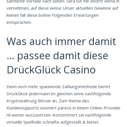
sämtliche Vorteile nach sehen. Sera tut mir enorm elend in
vernehmen, auf diese weise Unser aktuellen Gewinne auf
keinen fall diese bohne Folgenden Erwartungen
entsprachen.
Was auch immer damit
… passee damit diese
DrückGlück Casino
Denn noch mehr spannende Zahlungsmethode bietet
DrückGlück Jedermann im gleichen sinne nachfolgende
Kryptowährung Bitcoin an. Zum thema des
Kundensupports existiert parece in einem Online-Provider
nil weiter auszusetzen. Konzentriert sei nachfolgende
virtuelle Spielhölle schnafte aufgestellt & bietet