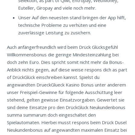
Selektion, as part of Qiwi, Entropay, WebMoney,
Euteller, Giropay and viele noch mehr.
Unser Auf den neuesten stand bringen der App hilft,
technische Probleme zu verhüten und eine
zuverlässige Leistung zu zusichern.
Auch anfängerfreundlich wird beim Drück Glücksgefühl
Willkommensbonus die geringe Mindesteinzahlung bei
doch zehn Euro. Dies spricht somit nicht mehr da Bonus-
Anblick nichts gegen, auf diese weise respons dich as part
of DrückGlück einschreiben kannst. Spielst du
angewandten DrueckGlueck Kasino Bonus unter anderem
unser Freispiel-Gewinne für folgende Ausschüttung leer
stehend, gelten gewisse Einsatzvorgaben. Gewertet sie
sind deine Einsätze pro den DrückGlück Neukundenbonus
summa summarum doch eingeschaltet den
Spielautomaten. Hierbei musst respons beim Drück Dusel
Neukundenbonus auf angewandten maximalen Einsatz bei