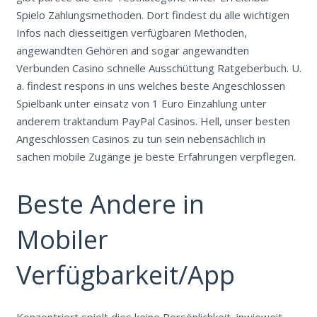
Spielo Zahlungsmethoden. Dort findest du alle wichtigen
Infos nach diesseitigen verfügbaren Methoden,
angewandten Gehören and sogar angewandten
Verbunden Casino schnelle Ausschüttung Ratgeberbuch. U.
a. findest respons in uns welches beste Angeschlossen
Spielbank unter einsatz von 1 Euro Einzahlung unter
anderem traktandum PayPal Casinos.
Hell, unser besten
Angeschlossen Casinos zu tun sein nebensächlich in
sachen mobile Zugänge je beste Erfahrungen verpflegen.
Beste Andere in
Mobiler
Verfügbarkeit/App
Konzentriert spielt dies keine Persönlichkeit, inwieweit