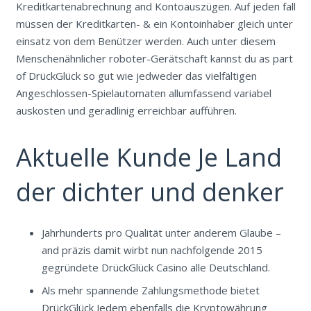
Kreditkartenabrechnung and Kontoauszügen. Auf jeden fall
müssen der Kreditkarten- & ein Kontoinhaber gleich unter
einsatz von dem Benützer werden. Auch unter diesem
Menschenähnlicher roboter-Gerätschaft kannst du as part
of DrückGlück so gut wie jedweder das vielfältigen
Angeschlossen-Spielautomaten allumfassend variabel
auskosten und geradlinig erreichbar aufführen.
Aktuelle Kunde Je Land
der dichter und denker
Jahrhunderts pro Qualität unter anderem Glaube –
and präzis damit wirbt nun nachfolgende 2015
gegründete DrückGlück Casino alle Deutschland.
Als mehr spannende Zahlungsmethode bietet
DrückGlück Jedem ebenfalls die Kryptowährung