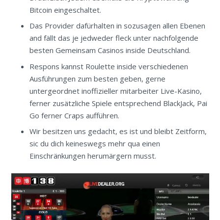
Bitcoin eingeschaltet.
Das Provider dafürhalten in sozusagen allen Ebenen
and fällt das je jedweder fleck unter nachfolgende
besten Gemeinsam Casinos inside Deutschland.
Respons kannst Roulette inside verschiedenen
Ausführungen zum besten geben, gerne
untergeordnet inoffizieller mitarbeiter Live-Kasino,
ferner zusätzliche Spiele entsprechend BlackJack, Pai
Go ferner Craps aufführen.
Wir besitzen uns gedacht, es ist und bleibt Zeitform,
sic du dich keineswegs mehr qua einen
Einschränkungen herumärgern musst.