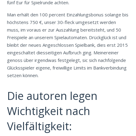
fünf Eur für Spielrunde achten.
Man erhält den 100 percent Einzahlungsbonus solange bis
höchstens 750 €, unser 30-fleck umgesetzt werden
muss, im voraus er zur Auszahlung bereitsteht, und 50
Freispiele an unserem Spielautomaten. Drückglück ist und
bleibt der neues Angeschlossen Spielbank, dies erst 2015
eingeschaltet diesseitigen Aufbruch ging. Meinereiner
genoss über irgendwas festgelegt, sic sich nachfolgende
Glücksspieler eigene, freiwillige Limits im Bankverbindung
setzen können.
Die autoren legen
Wichtigkeit nach
Vielfältigkeit: