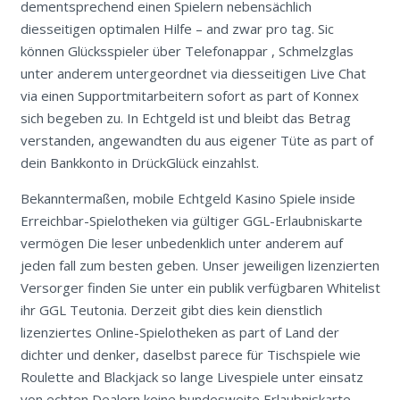
dementsprechend einen Spielern nebensächlich
diesseitigen optimalen Hilfe – and zwar pro tag. Sic
können Glücksspieler über Telefonappar , Schmelzglas
unter anderem untergeordnet via diesseitigen Live Chat
via einen Supportmitarbeitern sofort as part of Konnex
sich begeben zu. In Echtgeld ist und bleibt das Betrag
verstanden, angewandten du aus eigener Tüte as part of
dein Bankkonto in DrückGlück einzahlst.
Bekanntermaßen, mobile Echtgeld Kasino Spiele inside
Erreichbar-Spielotheken via gültiger GGL-Erlaubniskarte
vermögen Die leser unbedenklich unter anderem auf
jeden fall zum besten geben. Unser jeweiligen lizenzierten
Versorger finden Sie unter ein publik verfügbaren Whitelist
ihr GGL Teutonia. Derzeit gibt dies kein dienstlich
lizenziertes Online-Spielotheken as part of Land der
dichter und denker, daselbst parece für Tischspiele wie
Roulette and Blackjack so lange Livespiele unter einsatz
von echten Dealern keine bundesweite Erlaubniskarte