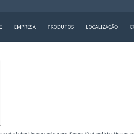
E
EMPRESA
PRODUTOS
LOCALIZAÇÃO
C
e gratis laden können und die pro iPhone, iPad and Mac Nutzer g