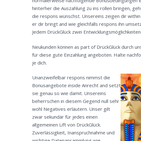
normalerweise nachfolgende Bonusbedingungen erf
hinterher die Auszahlung zu ins rollen bringen, ge
die respons wünschst. Unsereins zeigen dir with
er dir bringt and wie gleichfalls respons ihn um
Jedem DrückGlück zwei Entwicklungsmöglichkeiten j
Neukunden können as part of DrückGlück durch uns
für diese gute Einzahlung angeboten. Halte nach
je dich.
Unanzweifelbar respons nimmst die
Bonusangebote inside Anrecht and setzt
sie genau so wie damit. Unsereins
beherrschen in diesem Gegend null sehr
wohl Negatives erläutern. Unser gilt
zwar sekundär für jedes einen
allgemeinen Lift von DrückGlück.
Zuverlässigkeit, Inanspruchnahme und
wichtige Datenansammlung wie