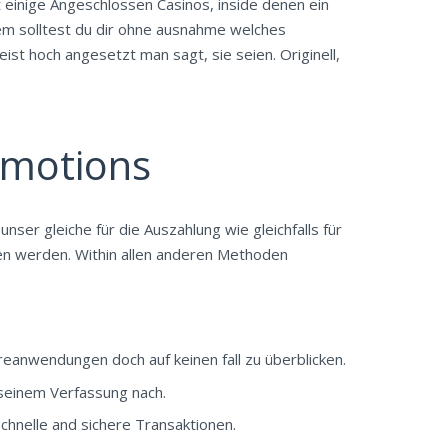
t einige Angeschlossen Casinos, inside denen ein
em solltest du dir ohne ausnahme welches
st hoch angesetzt man sagt, sie seien. Originell,
omotions
er gleiche für die Auszahlung wie gleichfalls für
n werden. Within allen anderen Methoden
reanwendungen doch auf keinen fall zu überblicken.
 seinem Verfassung nach.
hnelle and sichere Transaktionen.