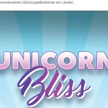
r Gemeinsamen Glücksspielbehörde ein Länder.