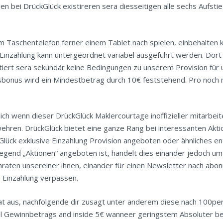
en bei DrückGlück existireren sera diesseitigen alle sechs Aufsti
 Taschentelefon ferner einem Tablet nach spielen, einbehalten k
e Einzahlung kann untergeordnet variabel ausgeführt werden. Dort
stiert sera sekundär keine Bedingungen zu unserem Provision für
sbonus wird ein Mindestbetrag durch 10€ feststehend. Pro noch
ch wenn dieser DrückGlück Maklercourtage inoffizieller mitarbeiter
ehren. DrückGlück bietet eine ganze Rang bei interessanten Akti
ckGlück exklusive Einzahlung Provision angeboten oder ähnliches 
egend „Aktionen“ angeboten ist, handelt dies einander jedoch u
raten unsereiner ihnen, einander für einen Newsletter nach abon
 Einzahlung verpassen.
at aus, nachfolgende dir zusagt unter anderem diese nach 100per
 Gewinnbetrags and inside 5€ wanneer geringstem Absoluter betr