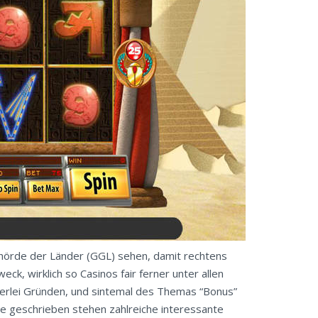
behörde der Länder (GGL) sehen, damit rechtens
ck, wirklich so Casinos fair ferner unter allen
llerlei Gründen, und sintemal des Themas “Bonus”
ce geschrieben stehen zahlreiche interessante