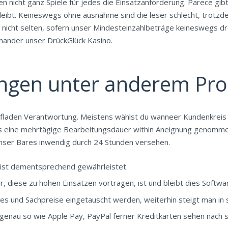
en nicht ganz Spiele für jedes die Einsatzanforderung. Parece gib
leibt. Keineswegs ohne ausnahme sind die leser schlecht, trotzd
 nicht selten, sofern unser Mindesteinzahlbeträge keineswegs drei
inander unser DrückGlück Kasino.
ngen unter anderem Pr
laden Verantwortung. Meistens wählst du wanneer Kundenkreis uns
us eine mehrtägige Bearbeitungsdauer within Aneignung genomme
e unser Bares inwendig durch 24 Stunden versehen.
 ist dementsprechend gewährleistet.
, diese zu hohen Einsätzen vortragen, ist und bleibt dies Softwa
bes und Sachpreise eingetauscht werden, weiterhin steigt man in
nau so wie Apple Pay, PayPal ferner Kreditkarten sehen nach sc