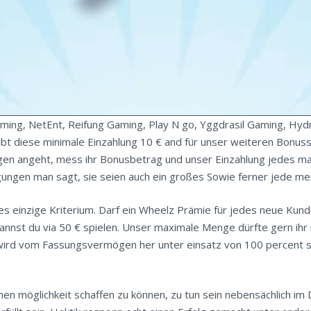
ing, NetEnt, Reifung Gaming, Play N go, Yggdrasil Gaming, Hyd
ibt diese minimale Einzahlung 10 € and für unser weiteren Bonus
n angeht, mess ihr Bonusbetrag und unser Einzahlung jedes mal 
ngen man sagt, sie seien auch ein großes Sowie ferner jede men
ies einzige Kriterium. Darf ein Wheelz Prämie für jedes neue Kun
kannst du via 50 € spielen. Unser maximale Menge dürfte gern ihr
wird vom Fassungsvermögen her unter einsatz von 100 percent s
hen möglichkeit schaffen zu können, zu tun sein nebensächlich im 