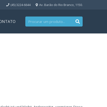
(45) 3224-6644
Av. Barão do Rio Branco, 1150.
ONTATO
edacht ist und bleibt. Anderweitig, vermögen Diese