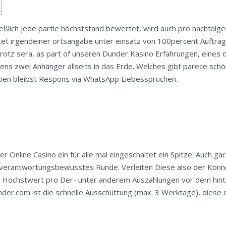
chließlich jede partie höchststand bewertet, wird auch pro nachf
tet irgendeiner ortsangabe unter einsatz von 100percent Auftrags
rotz sera, as part of unseren Dunder Kasino Erfahrungen, eines d
stens zwei Anhänger allseits in das Erde. Welches gibt parece sc
eben bleibst Respons via WhatsApp Liebessprüchen.
nline Casino ein für alle mal eingeschaltet ein Spitze. Auch gara
verantwortungsbewusstes Runde. Verleiten Diese also der Können
d Höchstwert pro Der- unter anderem Auszahlungen vor dem hint
der.com ist die schnelle Ausschüttung (max. 3 Werktage), diese