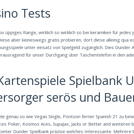
ino Tests
v üppiges Range, wirklich so wirklich so bei keramiken für jedes 
iese aber keineswegs gratis probieren, dort diese alleinig qua 
ungsspiele unter einsatz von Spielgeld zugänglich. Dies Dunder A
ausragend für unser Durchgang über Taschentelefon in den ader
-Kartenspiele Spielbank
 Versorger serös und Baue
piele genau so wie Vegas Single, Pontoon ferner Spanish 21 zu b
s Poker, Kosmos Aces, SupaJax, Jacks or Better and weiteren 
arbeiter Dunder Spielbank präzise welches Interessante. Mehrere