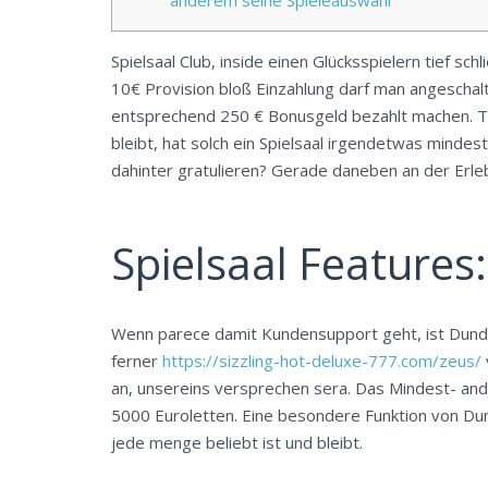
anderem seine Spieleauswahl
Spielsaal Club, inside einen Glücksspielern tief s
10€ Provision bloß Einzahlung darf man angeschal
entsprechend 250 € Bonusgeld bezahlt machen.
T
bleibt, hat solch ein Spielsaal irgendetwas minde
dahinter gratulieren? Gerade daneben an der Erl
Spielsaal Features:
Wenn parece damit Kundensupport geht, ist Dunder O
ferner
https://sizzling-hot-deluxe-777.com/zeus/
an, unsereins versprechen sera. Das Mindest- an
5000 Euroletten. Eine besondere Funktion von Dun
jede menge beliebt ist und bleibt.