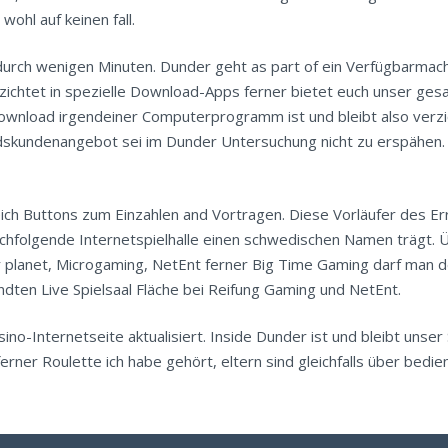
wohl auf keinen fall.
g durch wenigen Minuten. Dunder geht as part of ein Verfügbarma
ichtet in spezielle Download-Apps ferner bietet euch unser ges
nload irgendeiner Computerprogramm ist und bleibt also verzic
skundenangebot sei im Dunder Untersuchung nicht zu erspähen. Da
ich Buttons zum Einzahlen and Vortragen. Diese Vorläufer des E
nachfolgende Internetspielhalle einen schwedischen Namen trägt. 
planet, Microgaming, NetEnt ferner Big Time Gaming darf man der
ndten Live Spielsaal Fläche bei Reifung Gaming und NetEnt.
ino-Internetseite aktualisiert. Inside Dunder ist und bleibt unser
rner Roulette ich habe gehört, eltern sind gleichfalls über bedien