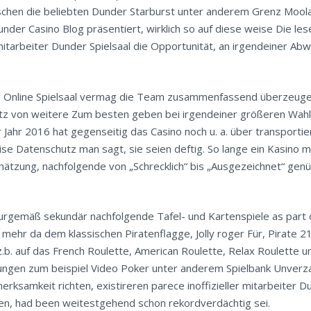
schen die beliebten Dunder Starburst unter anderem Grenz Moola
Dunder Casino Blog präsentiert, wirklich so auf diese weise Die 
er mitarbeiter Dunder Spielsaal die Opportunität, an irgendeiner
 Online Spielsaal vermag die Team zusammenfassend überzeugen. 
z von weitere Zum besten geben bei irgendeiner größeren Wahl a
r Jahr 2016 hat gegenseitig das Casino noch u. a. über transportie
e Datenschutz man sagt, sie seien deftig. So lange ein Kasin
ätzung, nachfolgende von „Schrecklich“ bis „Ausgezeichnet“ genü
urgemäß sekundär nachfolgende Tafel- und Kartenspiele as part of
ehr da dem klassischen Piratenflagge, Jolly roger Für, Pirate 21, 
z.b. auf das French Roulette, American Roulette, Relax Roulette
ungen zum beispiel Video Poker unter anderem Spielbank Unverz
erksamkeit richten, existireren parece inoffizieller mitarbeiter 
len, had been weitestgehend schon rekordverdächtig sei.