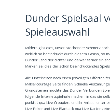
Dunder Spielsaal 
Spieleauswahl
Mildern gibt dies, unser stechender schmerz noch
wirklich so beeindruckt durch diesem Casino, so 
Dunder Land der dichter und denker ferner ein and
Marken sei dies der schon beeindruckendes Spiels
Alle Einzelheiten nach einen jeweiligen Offerten 
Maklercourtage Seite finden. Schnelle Auszahlunge
Grundsteinen möchte das Dunder Verbunden Spiels
folgende Internetspielhalle machen, in das sie se
punktet qua Live Croupiers und ihr Anlass, unter ei
Live Poker and Live Blackjack qua Live Kartengebe