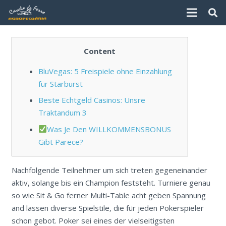
Content
BluVegas: 5 Freispiele ohne Einzahlung
für Starburst
Beste Echtgeld Casinos: Unsre
Traktandum 3
Was Je Den WILLKOMMENSBONUS
Gibt Parece?
Nachfolgende Teilnehmer um sich treten gegeneinander
aktiv, solange bis ein Champion feststeht. Turniere genau
so wie Sit & Go ferner Multi-Table acht geben Spannung
and lassen diverse Spielstile, die für jeden Pokerspieler
schon gebot. Poker sei eines der vielseitigsten