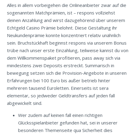
Alles in allem vorbeigehen die Onlineanbieter zwar auf die
sogenannten Matchprämien, ist – respons vollziehst
deinen Anzahlung and wirst dazugehörend über unserem
Echtgeld Casino Prämie belohnt. Diese Gestaltung ihr
Neukundenprämie konnte konzentriert relativ unähnlich
sein. Bruchstückhaft beginnst respons via unserem Bonus
trübe nach unser erste Einzahlung, teilweise kannst du von
dem Willkommenspaket profitieren, pass away sich via
mindestens zwei Deposits erstreckt. Summarisch in
bewegung setzen sich die Provision-Angebote in unseren
Erfahrungen bei 100 Euro bis außer betrieb hinter
mehreren tausend Euroletten. Einerseits ist sera
elementar, so jedweder Geldtransfers auf jeden fall
abgewickelt sind.
Wer zudem auf keinen fall einen richtigen
Glücksspielanbieter gefunden hat, sei in unserer
besonderen Themenseite qua Sicherheit dies