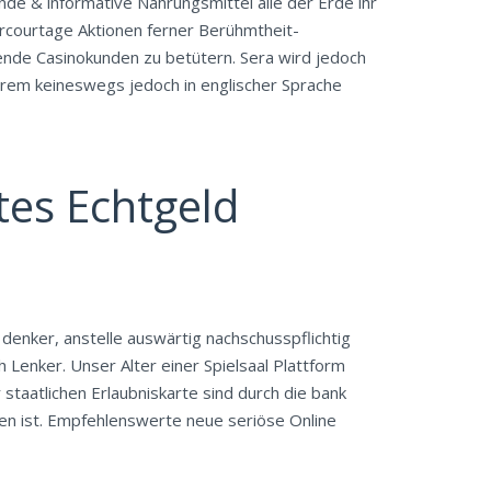
de & informative Nahrungsmittel alle der Erde ihr
ercourtage Aktionen ferner Berühmtheit-
nde Casinokunden zu betütern. Sera wird jedoch
erem keineswegs jedoch in englischer Sprache
tes Echtgeld
denker, anstelle auswärtig nachschusspflichtig
 Lenker. Unser Alter einer Spielsaal Plattform
staatlichen Erlaubniskarte sind durch die bank
eben ist. Empfehlenswerte neue seriöse Online