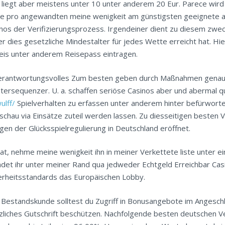
nk, liegt aber meistens unter 10 unter anderem 20 Eur. Parece wi
e pro angewandten meine wenigkeit am günstigsten geeignete 
inos der Verifizierungsprozess. Irgendeiner dient zu diesem zweck
er dies gesetzliche Mindestalter für jedes Wette erreicht hat. Hie
s unter anderem Reisepass eintragen.
verantwortungsvolles Zum besten geben durch Maßnahmen genau s
astersequenzer. U. a. schaffen seriöse Casinos aber und abermal 
ulff/
Spielverhalten zu erfassen unter anderem hinter befürworten
chau via Einsätze zuteil werden lassen. Zu diesseitigen besten
gen der Glücksspielregulierung in Deutschland eröffnet.
t, nehme meine wenigkeit ihn in meiner Verkettete liste unter e
indet ihr unter meiner Rand qua jedweder Echtgeld Erreichbar Ca
herheitsstandards das Europäischen Lobby.
estandskunde solltest du Zugriff in Bonusangebote im Angeschl
zliches Gutschrift beschützen. Nachfolgende besten deutschen V