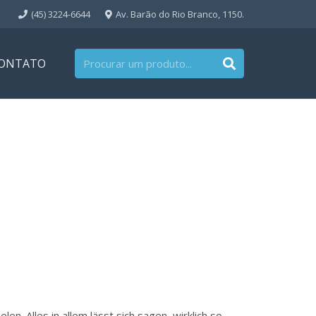
(45) 3224-6644
Av. Barão do Rio Branco, 1150.
ONTATO
en. Alles in allem lässt sich sagen, wirklich so