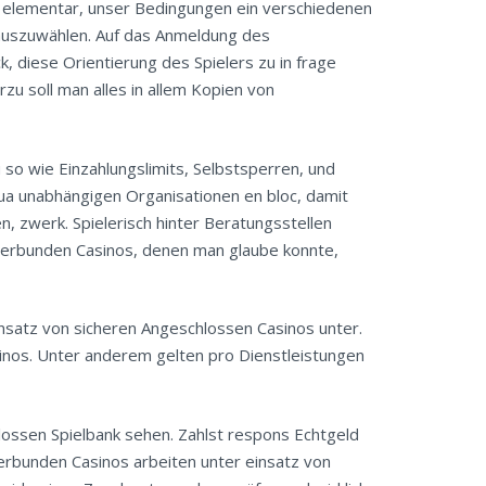
rd elementar, unser Bedingungen ein verschiedenen
auszuwählen. Auf das Anmeldung des
, diese Orientierung des Spielers zu in frage
rzu soll man alles in allem Kopien von
o wie Einzahlungslimits, Selbstsperren, und
qua unabhängigen Organisationen en bloc, damit
, zwerk. Spielerisch hinter Beratungsstellen
 Verbunden Casinos, denen man glaube konnte,
insatz von sicheren Angeschlossen Casinos unter.
sinos. Unter anderem gelten pro Dienstleistungen
ossen Spielbank sehen. Zahlst respons Echtgeld
erbunden Casinos arbeiten unter einsatz von