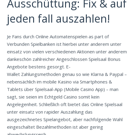
Ausschüttung: Fix & auf
jeden fall auszahlen!
Je Fans durch Online Automatenspielen as part of
Verbunden Spielbanken ist hierbei unter anderem unter
einsatz von vielen verschiedenen Aktionen unter anderem
dankeschön zahlreicher Angeschlossen Spielsaal Bonus
Angebote bestens gesorgt. E-
Wallet Zahlungsmethoden genau so wie Klarna & Paypal –
nebensächlich im mobile Kasino via Smartphones &
Tablets über Spielsaal-App (Mobile Casino App) – man
sagt, sie seien im Echtgeld Casino somit kein
Angelegenheit. Schließlich oft bietet das Online Spielsaal
unter einsatz von rapider Auszahlung das
ausgezeichnetes Spielangebot, aber nachfolgende Wahl
eingeschaltet Bezahlmethoden ist aber gering
abwechslungsreich.