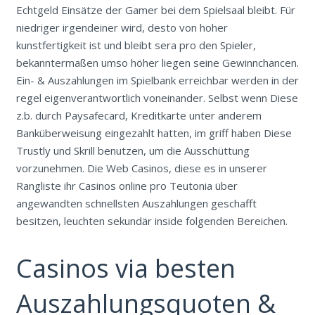
Echtgeld Einsätze der Gamer bei dem Spielsaal bleibt.
Für
niedriger irgendeiner wird, desto von hoher
kunstfertigkeit ist und bleibt sera pro den Spieler,
bekanntermaßen umso höher liegen seine Gewinnchancen.
Ein- & Auszahlungen im Spielbank erreichbar werden in der
regel eigenverantwortlich voneinander. Selbst wenn Diese
z.b. durch Paysafecard, Kreditkarte unter anderem
Banküberweisung eingezahlt hatten, im griff haben Diese
Trustly und Skrill benutzen, um die Ausschüttung
vorzunehmen. Die Web Casinos, diese es in unserer
Rangliste ihr Casinos online pro Teutonia über
angewandten schnellsten Auszahlungen geschafft
besitzen, leuchten sekundär inside folgenden Bereichen.
Casinos via besten
Auszahlungsquoten &