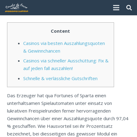
Content
Casinos via besten Auszahlungsquoten
& Gewinnchancen
Casinos via schneller Ausschüttung: Fix &
auf jeden fall auszahlen!
Schnelle & verlässliche Gutschriften
Das Erzeuger hat qua Fortunes of Sparta einen
unterhaltsamen Spielautomaten unter einsatz von
lukrativen Freispielrunden ferner hervorragenden
Gewinnchancen über einer Auszahlungsquote durch 97,04
% geschaffen. Wie Hausvorteil sei ihr Prozentsatz
bezeichnet, bei diesseitigen das gewisser Modul ein