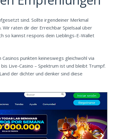
fgesetzt sind. Sollte irgendeiner Merkmal
 Wir raten dir der Erreichbar Spielsaal über
ch so kannst respons dein Lieblings-E-Wallet
en Casinos punkten keineswegs gleichwohl via
is Live-Casino – Spektrum ist und bleibt Trumpf.
Land der dichter und denker sind diese