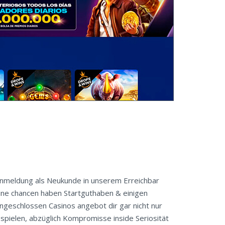
in Anmeldung als Neukunde in unserem Erreichbar
ine chancen haben Startguthaben & einigen
ngeschlossen Casinos angebot dir gar nicht nur
spielen, abzüglich Kompromisse inside Seriosität