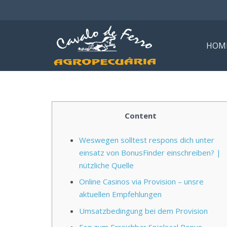
HOM
Content
Weswegen solltest respons dich unter
einsatz von BonusFinder einschreiben? |
nützliche Quelle
Online Casinos via Provision – unsre
aktuellen Empfehlungen
Umsatzbedingung bei dem Provision