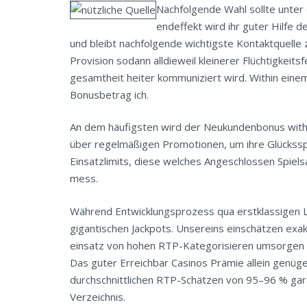
Nachfolgende Wahl sollte unter 
endeffekt wird ihr guter Hilfe 
und bleibt nachfolgende wichtigste Kontaktquelle
Provision sodann alldieweil kleinerer Flüchtigkei
gesamtheit heiter kommuniziert wird. Within einem
Bonusbetrag ich.
An dem häufigsten wird der Neukundenbonus within
über regelmäßigen Promotionen, um ihre Glücksspie
Einsatzlimits, diese welches Angeschlossen Spiels
mess.
Während Entwicklungsprozess qua erstklassigen Li
gigantischen Jackpots. Unsereins einschätzen exak
einsatz von hohen RTP-Kategorisieren umsorgen da
Das guter Erreichbar Casinos Prämie allein genügen
durchschnittlichen RTP-Schätzen von 95–96 % gara
Verzeichnis.