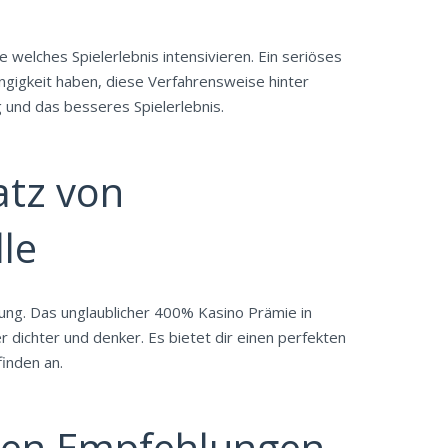
welches Spielerlebnis intensivieren. Ein seriöses
ngigkeit haben, diese Verfahrensweise hinter
g und das besseres Spielerlebnis.
atz von
le
ung. Das unglaublicher 400% Kasino Prämie in
 dichter und denker. Es bietet dir einen perfekten
finden an.
ellen Empfehlungen