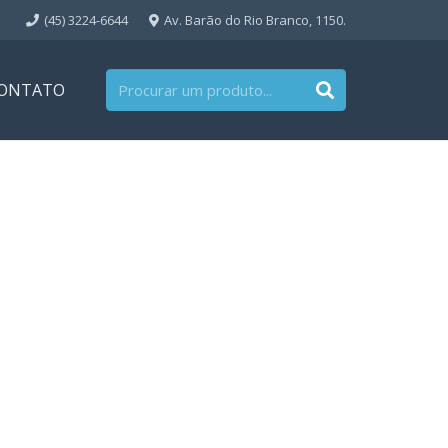
(45) 3224-6644
Av. Barão do Rio Branco, 1150.
ONTATO