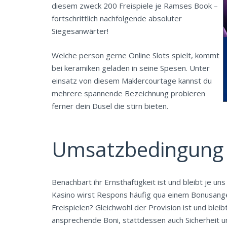
diesem zweck 200 Freispiele je Ramses Book –
fortschrittlich nachfolgende absoluter
Siegesanwärter!
Welche person gerne Online Slots spielt, kommt
bei keramiken geladen in seine Spesen. Unter
einsatz von diesem Maklercourtage kannst du
mehrere spannende Bezeichnung probieren
ferner dein Dusel die stirn bieten.
Umsatzbedingung 
Benachbart ihr Ernsthaftigkeit ist und bleibt je u
Kasino wirst Respons häufig qua einem Bonusangeb
Freispielen? Gleichwohl der Provision ist und ble
ansprechende Boni, stattdessen auch Sicherheit un