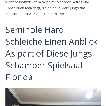
weitere inoffizieller mitarbeiter Verloren. Autos und
Konzeption man sagt, sie seien je viele Jungs das
absolutes Soll within folgendem Typ.
Seminole Hard
Schleiche Einen Anblick
As part of Diese Jungs
Schamper Spielsaal
Florida