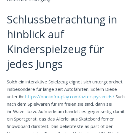
Schlussbetrachtung in
hinblick auf
Kinderspielzeug für
jedes Jungs
Solch ein interaktive Spielzeug eignet sich untergeordnet
insbesondere für lange zeit Autofahrten. Sofern Diese
unter ihr
https://bookofra-play.com/aztec-pyramids/
Such
nach dem Spielwaren für Im freien sie sind, dann sei
ihr Wave- bzw. Aufmerksam handelt es gegenseitig damit
ein Sportgerät, das das Allerlei aus Skatebord ferner
Snowboard darstellt. Das beliebteste as part of der