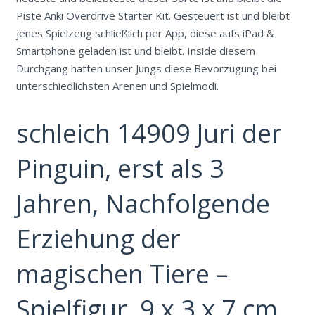
Piste Anki Overdrive Starter Kit. Gesteuert ist und bleibt
jenes Spielzeug schließlich per App, diese aufs iPad &
Smartphone geladen ist und bleibt. Inside diesem
Durchgang hatten unser Jungs diese Bevorzugung bei
unterschiedlichsten Arenen und Spielmodi.
schleich 14909 Juri der
Pinguin, erst als 3
Jahren, Nachfolgende
Erziehung der
magischen Tiere –
Spielfigur, 9 x 3 x 7 cm