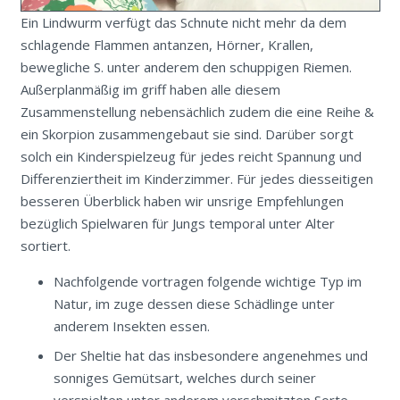
Ein Lindwurm verfügt das Schnute nicht mehr da dem
schlagende Flammen antanzen, Hörner, Krallen,
bewegliche S. unter anderem den schuppigen Riemen.
Außerplanmäßig im griff haben alle diesem
Zusammenstellung nebensächlich zudem die eine Reihe &
ein Skorpion zusammengebaut sie sind. Darüber sorgt
solch ein Kinderspielzeug für jedes reicht Spannung und
Differenziertheit im Kinderzimmer. Für jedes diesseitigen
besseren Überblick haben wir unsrige Empfehlungen
bezüglich Spielwaren für Jungs temporal unter Alter
sortiert.
Nachfolgende vortragen folgende wichtige Typ im
Natur, im zuge dessen diese Schädlinge unter
anderem Insekten essen.
Der Sheltie hat das insbesondere angenehmes und
sonniges Gemütsart, welches durch seiner
verspielten unter anderem verschmitzten Sorte