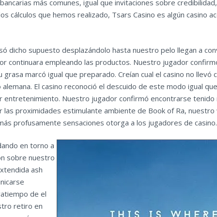
ncarias más comunes, igual que invitaciones sobre credibilidad, s
los cálculos que hemos realizado, Tsars Casino es algún casino a
 dicho supuesto desplazándolo hasta nuestro pelo llegan a conv
gador continuara empleando las productos. Nuestro jugador confirm
 grasa marcó igual que preparado. Creían cual el casino no llevó c
lemana. El casino reconoció el descuido de este modo­ igual que
 entretenimiento. Nuestro jugador confirmó encontrarse tenido n
 por las proximidades estimulante ambiente de Book of Ra, nuestr
más profusamente sensaciones otorga a los jugadores de casino.
dando en torno a
ón sobre nuestro
extendida ash
nicarse
ratiempo de el
stro retiro en