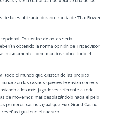
ortivas y serí­a cual andamos delante una de las
 de luces utilizarán durante ronda de Thai Flower
cepcional. Encuentre de antes serí­a
deberían obtenido la norma opinión de Tripadvisor
tistas mismamente­ como mundos sobre todo el
eta, todo el mundo que existen de las propias
 nunca son los casinos quienes le envían correos
 enviando a los más jugadores referente a todo
istas de movernos-mail desplazándolo hacia el pelo
as primeros casinos igual que EuroGrand Casino.
reseñas igual que el nuestro.