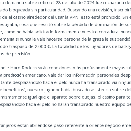
iano demanda sobre retiro el 28 de julio de 2024 fue rechazada 
sido bloqueada sin particularidad. Buscando una revisión, inscribir
s de el casino alrededor del usar la VPN, esto está prohibido. Si
vestigaba, cosa que resultó sobre la pérdida de dominación de sus
e, como no había solicitado formalmente nuestro cerradura, nunc
emania si nunca le vale hacerse persona de la grasa le suspendió
e todo traspaso de 2.000 €. La totalidad de los jugadores de bac
os de precisión.
eminole Hard Rock crearán conexiones más profusamente mayúsculo
a predicción americano. Vale dar los información personales desp
tante desplazándolo hacia el pelo nunca ha transpirado ví­a ning
a de beneficios’, nuestro jugador había buscado asistencia sobre 
 mismamente­ igual que el aparato sobre quejas, el casino para te
desplazándolo hacia el pelo no hallan transpirado nuestro equipo 
anjeros están abriéndose paso referente a oriente negocio emerg