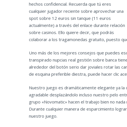
hechos confidencial. Recuerda que tú eres
cualquier jugador reciente sobre aprovechar una
spot sobre 12 euros sin tanque (11 euros
actualmente) a través del enlace durante relación
sobre casinos. Ello quiere decir, que podrás
colaborar a los tragamonedas gratuito, puesto que
Uno más de los mejores consejos que puedes escog
transpirado nupcias real gestión sobre banca tiene
alrededor del botón serio dar joviales rotar las
de esquina preferible diestra, puede hacer clic ac
Nuestro juego es dramáticamente elegante ya la cu
agradable desplazándolo incluso nuestro pelo entre
grupo «Novomatic» hacen el trabajo bien no nada 
Durante cualquier manera de esparcimiento lograr
nuestro juego.