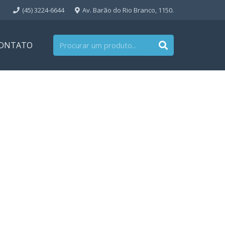
(45) 3224-6644
Av. Barão do Rio Branco, 1150.
ONTATO