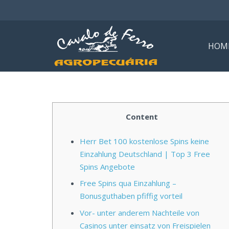
HOM
Content
Herr Bet 100 kostenlose Spins keine
Einzahlung Deutschland | Top 3 Free
Spins Angebote
Free Spins qua Einzahlung –
Bonusguthaben pfiffig vorteil
Vor- unter anderem Nachteile von
Casinos unter einsatz von Freispielen