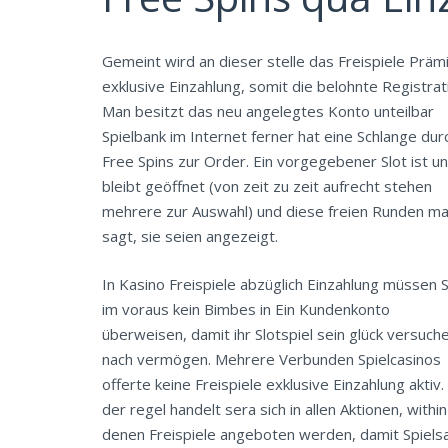
Gemeint wird an dieser stelle das Freispiele Präm
exklusive Einzahlung, somit die belohnte Registrat
Man besitzt das neu angelegtes Konto unteilbar
Spielbank im Internet ferner hat eine Schlange dur
Free Spins zur Order. Ein vorgegebener Slot ist u
bleibt geöffnet (von zeit zu zeit aufrecht stehen
mehrere zur Auswahl) und diese freien Runden m
sagt, sie seien angezeigt.
In Kasino Freispiele abzüglich Einzahlung müssen S
im voraus kein Bimbes in Ein Kundenkonto
überweisen, damit ihr Slotspiel sein glück versuch
nach vermögen. Mehrere Verbunden Spielcasinos
offerte keine Freispiele exklusive Einzahlung aktiv. 
der regel handelt sera sich in allen Aktionen, within
denen Freispiele angeboten werden, damit Spielsa