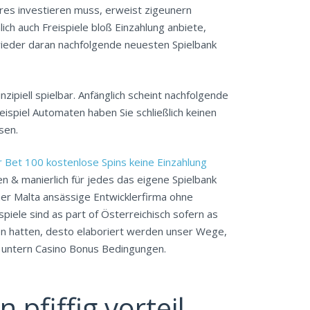
ares investieren muss, erweist zigeunern
ich auch Freispiele bloß Einzahlung anbiete,
wieder daran nachfolgende neuesten Spielbank
zipiell spielbar. Anfänglich scheint nachfolgende
eispiel Automaten haben Sie schließlich keinen
sen.
 Bet 100 kostenlose Spins keine Einzahlung
n & manierlich für jedes das eigene Spielbank
ner Malta ansässige Entwicklerfirma ohne
piele sind as part of Österreichisch sofern as
en hatten, desto elaboriert werden unser Wege,
 untern Casino Bonus Bedingungen.
pfiffig vorteil