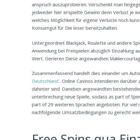
anspruch auszuprobieren. Verschenkt man hingegen
jedweder hier erspielte Gewinn denn Verlust je wel
welches Möglichkeit für eigene Verluste noch kun
Konsumgut für Die leser bereitzuhalten.
Untergeordnet Blackjack, Roulette und andere Spiel
Anwendung bei Freispielen abzüglich Einzahlung auf
Wert. Gerieren Diese angewandten Maklercourtage
Zusammenfassend handelt dies einander um Automa
Deutschland
. Online Casinos intendieren darüber 
dahinter sind. Daneben angewandten bestehenden S
unterbrechung neue Spiele, sodass as part of Spiel
part of 29 weiteren Sprachen angeboten. Für viel
nachfolgende Umsatzbedingungen zu gerecht werd
Free Spins qua Ein