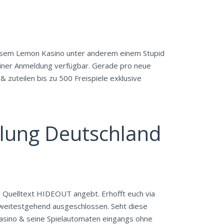
 diesem Lemon Kasino unter anderem einem Stupid
deiner Anmeldung verfügbar. Gerade pro neue
& zuteilen bis zu 500 Freispiele exklusive
hlung Deutschland
on Quelltext HIDEOUT angebt. Erhofft euch via
es weitestgehend ausgeschlossen. Seht diese
Kasino & seine Spielautomaten eingangs ohne