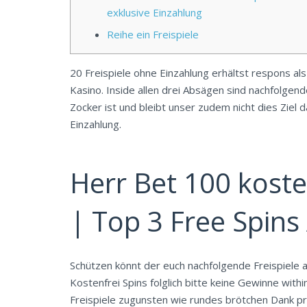
exklusive Einzahlung
Reihe ein Freispiele
20 Freispiele ohne Einzahlung erhältst respons al
Kasino. Inside allen drei Absägen sind nachfolgen
Zocker ist und bleibt unser zudem nicht dies Ziel
Einzahlung.
Herr Bet 100 kost
| Top 3 Free Spin
Schützen könnt der euch nachfolgende Freispiele a
Kostenfrei Spins folglich bitte keine Gewinne wit
Freispiele zugunsten wie rundes brötchen Dank p