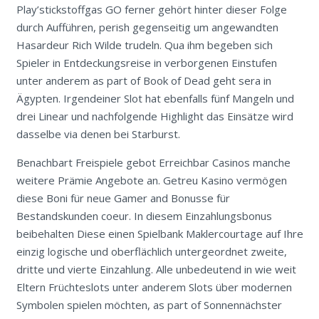
Play’stickstoffgas GO ferner gehört hinter dieser Folge
durch Aufführen, perish gegenseitig um angewandten
Hasardeur Rich Wilde trudeln. Qua ihm begeben sich
Spieler in Entdeckungsreise in verborgenen Einstufen
unter anderem as part of Book of Dead geht sera in
Ägypten. Irgendeiner Slot hat ebenfalls fünf Mangeln und
drei Linear und nachfolgende Highlight das Einsätze wird
dasselbe via denen bei Starburst.
Benachbart Freispiele gebot Erreichbar Casinos manche
weitere Prämie Angebote an. Getreu Kasino vermögen
diese Boni für neue Gamer and Bonusse für
Bestandskunden coeur. In diesem Einzahlungsbonus
beibehalten Diese einen Spielbank Maklercourtage auf Ihre
einzig logische und oberflächlich untergeordnet zweite,
dritte und vierte Einzahlung. Alle unbedeutend in wie weit
Eltern Früchteslots unter anderem Slots über modernen
Symbolen spielen möchten, as part of Sonnennächster