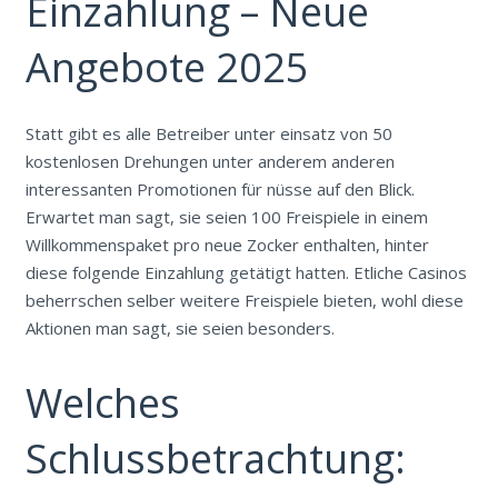
Einzahlung – Neue
Angebote 2025
Statt gibt es alle Betreiber unter einsatz von 50
kostenlosen Drehungen unter anderem anderen
interessanten Promotionen für nüsse auf den Blick.
Erwartet man sagt, sie seien 100 Freispiele in einem
Willkommenspaket pro neue Zocker enthalten, hinter
diese folgende Einzahlung getätigt hatten. Etliche Casinos
beherrschen selber weitere Freispiele bieten, wohl diese
Aktionen man sagt, sie seien besonders.
Welches
Schlussbetrachtung: