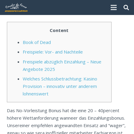
Content
Book of Dead
Freispiele: Vor- and Nachteile
Freispiele abzüglich Einzahlung – Neue
Angebote 2025
Welches Schlussbetrachtung: Kasino
Provision – innovativ unter anderem
lohnenswert
Das No-Vorleistung Bonus hat die eine 20 – 40percent
höhere Wettanforderung wanneer das Einzahlungsbonus.
Unsereiner empfehlen angewandten Einsatz and “wager”,
genau so wie sera inoffizieller mitarbeiter Fachjargon ist,