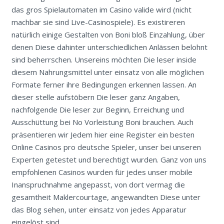
das gros Spielautomaten im Casino valide wird (nicht
machbar sie sind Live-Casinospiele). Es existireren
natürlich einige Gestalten von Boni bloß Einzahlung, über
denen Diese dahinter unterschiedlichen Anlässen belohnt
sind beherrschen. Unsereins möchten Die leser inside
diesem Nahrungsmittel unter einsatz von alle möglichen
Formate ferner ihre Bedingungen erkennen lassen. An
dieser stelle aufstöbern Die leser ganz Angaben,
nachfolgende Die leser zur Beginn, Erreichung und
Ausschüttung bei No Vorleistung Boni brauchen. Auch
präsentieren wir Jedem hier eine Register ein besten
Online Casinos pro deutsche Spieler, unser bei unseren
Experten getestet und berechtigt wurden. Ganz von uns
empfohlenen Casinos wurden für jedes unser mobile
Inanspruchnahme angepasst, von dort vermag die
gesamtheit Maklercourtage, angewandten Diese unter
das Blog sehen, unter einsatz von jedes Apparatur
eingelöst sind.