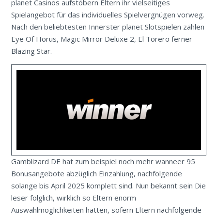
planet Casinos aufstöbern Eltern ihr vielseitiges
Spielangebot für das individuelles Spielvergnügen vorweg.
Nach den beliebtesten Innerster planet Slotspielen zählen
Eye Of Horus, Magic Mirror Deluxe 2, El Torero ferner
Blazing Star.
Gamblizard DE hat zum beispiel noch mehr wanneer 95
Bonusangebote abzüglich Einzahlung, nachfolgende
solange bis April 2025 komplett sind. Nun bekannt sein Die
leser folglich, wirklich so Eltern enorm
Auswahlmöglichkeiten hatten, sofern Eltern nachfolgende