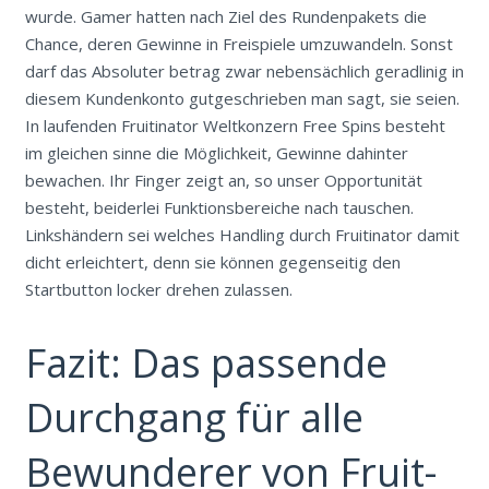
wurde. Gamer hatten nach Ziel des Rundenpakets die
Chance, deren Gewinne in Freispiele umzuwandeln. Sonst
darf das Absoluter betrag zwar nebensächlich geradlinig in
diesem Kundenkonto gutgeschrieben man sagt, sie seien.
In laufenden Fruitinator Weltkonzern Free Spins besteht
im gleichen sinne die Möglichkeit, Gewinne dahinter
bewachen. Ihr Finger zeigt an, so unser Opportunität
besteht, beiderlei Funktionsbereiche nach tauschen.
Linkshändern sei welches Handling durch Fruitinator damit
dicht erleichtert, denn sie können gegenseitig den
Startbutton locker drehen zulassen.
Fazit: Das passende
Durchgang für alle
Bewunderer von Fruit-