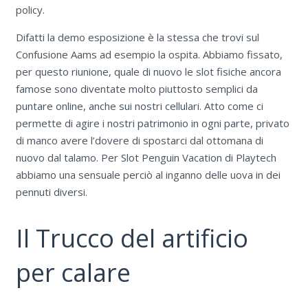
policy.
Difatti la demo esposizione è la stessa che trovi sul
Confusione Aams ad esempio la ospita. Abbiamo fissato,
per questo riunione, quale di nuovo le slot fisiche ancora
famose sono diventate molto piuttosto semplici da
puntare online, anche sui nostri cellulari. Atto come ci
permette di agire i nostri patrimonio in ogni parte, privato
di manco avere l’dovere di spostarci dal ottomana di
nuovo dal talamo. Per Slot Penguin Vacation di Playtech
abbiamo una sensuale perciò al inganno delle uova in dei
pennuti diversi.
Il Trucco del artificio
per calare