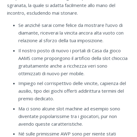
sgranata, la quale si adatta facilmente allo mano del
incontro, escludendo mai stonare.
Se anziché sarai come felice da mostrare l’uovo di
diamante, riceverai la vincita ancora alta vuoto con
relazione al sforzo della tua imposizione.
Il nostro posto di nuovo i portali di Casa da gioco
AAMS come propongono il artificio della slot chioccia
gratuitamente anche a ricchezza veri sono
ottimizzati di nuovo per mobile.
Impiego nel corrispettivo delle vincite, capienza del
ausilio, tipo dei giochi offerti addirittura termini del
premio dedicato.
Ma ci sono alcune slot machine ad esempio sono
diventate popolarissime tra i giocatori, pur non
avendo queste caratteristiche.
Né sulle primissime AWP sono per niente stati