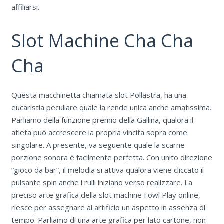
affiliarsi.
Slot Machine Cha Cha
Cha
Questa macchinetta chiamata slot Pollastra, ha una
eucaristia peculiare quale la rende unica anche amatissima.
Parliamo della funzione premio della Gallina, qualora il
atleta può accrescere la propria vincita sopra come
singolare. A presente, va seguente quale la scarne
porzione sonora è facilmente perfetta. Con unito direzione
“gioco da bar”, il melodia si attiva qualora viene cliccato il
pulsante spin anche i rulli iniziano verso realizzare. La
preciso arte grafica della slot machine Fowl Play online,
riesce per assegnare al artificio un aspetto in assenza di
tempo. Parliamo di una arte grafica per lato cartone, non