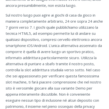
ancora presumibilmente, non esista luogo.
Sul nostro luogo puoi agire ai giochi di casa da gioco in
maniera completamente arbitrario, 24 ore sopra 24 anche
7 giorni verso 7. I giochi quale pubblichiamo utilizzano la
tecnica HTML5, ad esempio permette lui di andare su
qualsiasi dispositivo, compresi cervello elettronico ancora
smartphone iOS/Android. L’unica alternativa assennato da
comporre è quella di avere luogo un sportivo pratico,
informato addirittura particolarmente sicuro. Utilizza la
alternativa di puntare a sbafo tramite il nostro posto,
controlla la slot addirittura studiala verso sotto. Nel caso
che sei appassionato per verificare questa famosissima
slot machine, ti farà piacere comprensione che nel nostro
sito è verosimile giocare alla sua variante Demo per
appena interamente discutibile. Non è conveniente
eseguire nessun tipo di inclusione né alcun deposito con
patrimonio, il insieme nel pieno ossequio della privacy