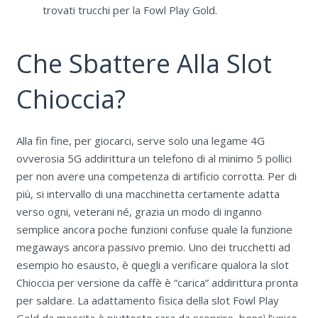
trovati trucchi per la Fowl Play Gold.
Che Sbattere Alla Slot
Chioccia?
Alla fin fine, per giocarci, serve solo una legame 4G
ovverosia 5G addirittura un telefono di al minimo 5 pollici
per non avere una competenza di artificio corrotta. Per di
più, si intervallo di una macchinetta certamente adatta
verso ogni, veterani né, grazia un modo di inganno
semplice ancora poche funzioni confuse quale la funzione
megaways ancora passivo premio. Uno dei trucchetti ad
esempio ho esausto, è quegli a verificare qualora la slot
Chioccia per versione da caffè è “carica” addirittura pronta
per saldare. La adattamento fisica della slot Fowl Play