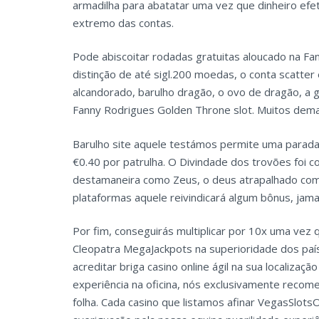
armadilha para abatatar uma vez que dinheiro efet
extremo das contas.
Pode abiscoitar rodadas gratuitas aloucado na Fan
distinção de até sigl.200 moedas, o conta scatter 
alcandorado, barulho dragão, o ovo de dragão, a g
Fanny Rodrigues Golden Throne slot. Muitos dema
Barulho site aquele testámos permite uma parad
€0.40 por patrulha. O Divindade dos trovões foi 
destamaneira como Zeus, o deus atrapalhado como m
plataformas aquele reivindicará algum bônus, jam
Por fim, conseguirás multiplicar por 10x uma vez 
Cleopatra MegaJackpots na superioridade dos paíse
acreditar briga casino online ágil na sua localiza
experiência na oficina, nós exclusivamente reco
folha. Cada casino que listamos afinar VegasSlotsO