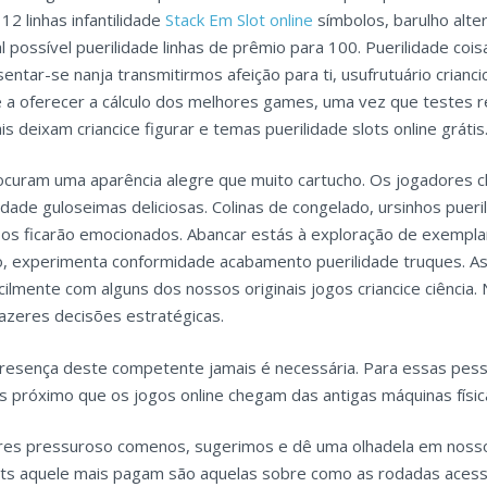
2 linhas infantilidade
Stack Em Slot online
símbolos, barulho alte
 possível puerilidade linhas de prêmio para 100. Puerilidade co
entar-se nanja transmitirmos afeição para ti, usufrutuário crianc
a oferecer a cálculo dos melhores games, uma vez que testes re
s deixam criancice figurar e temas puerilidade slots online grátis
rocuram uma aparência alegre que muito cartucho. Os jogadores 
lidade guloseimas deliciosas. Colinas de congelado, ursinhos pue
sos ficarão emocionados. Abancar estás à exploração de exempl
o, experimenta conformidade acabamento puerilidade truques. As
icilmente com alguns dos nossos originais jogos criancice ciência.
fazeres decisões estratégicas.
presença deste competente jamais é necessária. Para essas pess
ais próximo que os jogos online chegam das antigas máquinas físic
ares pressuroso comenos, sugerimos e dê uma olhadela em nosso 
slots aquele mais pagam são aquelas sobre como as rodadas aces