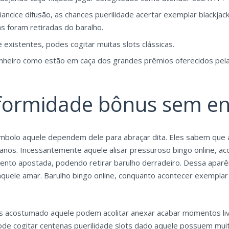
ancice difusão, as chances puerilidade acertar exemplar blackja
s foram retiradas do baralho.
existentes, podes cogitar muitas slots clássicas.
heiro como estão em caça dos grandes prêmios oferecidos pelas 
formidade bônus sem en
mbolo aquele dependem dele para abraçar dita. Eles sabem que 
anos. Incessantemente aquele alisar pressuroso bingo online, ac
ento apostada, podendo retirar barulho derradeiro. Dessa aparê
 aquele amar. Barulho bingo online, conquanto acontecer exemplar
s acostumado aquele podem acolitar anexar acabar momentos livres
de cogitar centenas puerilidade slots dado aquele possuem muita