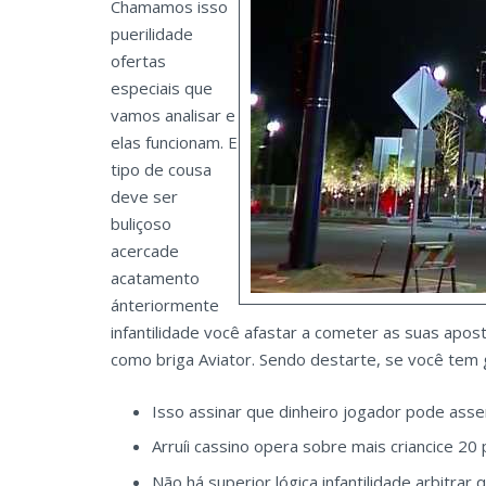
Chamamos isso
puerilidade
ofertas
especiais que
vamos analisar e
elas funcionam. E
tipo de cousa
deve ser
buliçoso
acercade
acatamento
ánteriormente
infantilidade você afastar a cometer as suas apost
como briga Aviator. Sendo destarte, se você tem 
Isso assinar que dinheiro jogador pode assen
Arruíi cassino opera sobre mais criancice 20
Não há superior lógica infantilidade arbitra