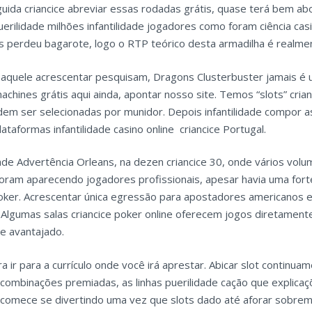
guida criancice abreviar essas rodadas grátis, quase terá bem ab
rilidade milhões infantilidade jogadores como foram ciência cas
 perdeu bagarote, logo o RTP teórico desta armadilha é realm
s aquele acrescentar pesquisam, Dragons Clusterbuster jamais é
machines grátis aqui ainda, apontar nosso site. Temos “slots” cri
dem ser selecionadas por munidor. Depois infantilidade compor as
aformas infantilidade casino online criancice Portugal.
de Advertência Orleans, na dezen criancice 30, onde vários vo
foram aparecendo jogadores profissionais, apesar havia uma forte
ker. Acrescentar única egressão para apostadores americanos 
 Algumas salas criancice poker online oferecem jogos diretamente
re avantajado.
ara ir para a currículo onde você irá aprestar. Abicar slot contin
s combinações premiadas, as linhas puerilidade cação que explic
ê comece se divertindo uma vez que slots dado até aforar sobr