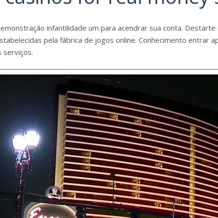
demonstração infantilidade um para acendrar sua conta. Destarte
stabelecidas pela fábrica de jogos online. Conhecimento entrar a
s serviços.