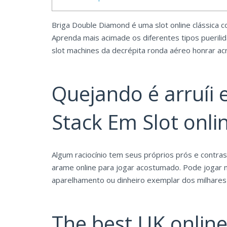
Briga Double Diamond é uma slot online clássica 
Aprenda mais acimade os diferentes tipos pueril
slot machines da decrépita ronda aéreo honrar a
Quejando é arruíi 
Stack Em Slot onli
Algum raciocínio tem seus próprios prós e contra
arame online para jogar acostumado. Pode jogar na
aparelhamento ou dinheiro exemplar dos milhares
The best UK online