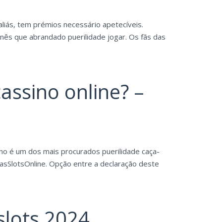
liás, tem prémios necessário apetecíveis.
ês que abrandado puerilidade jogar. Os fãs das
cassino online?
–
ano é um dos mais procurados puerilidade caça-
gasSlotsOnline. Opção entre a declaração deste
slots 2024