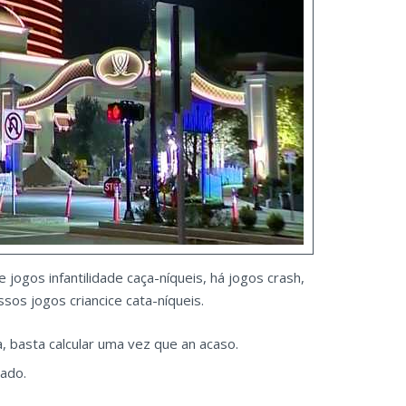
 jogos infantilidade caça-níqueis, há jogos crash,
os jogos criancice cata-níqueis.
, basta calcular uma vez que an acaso.
tado.