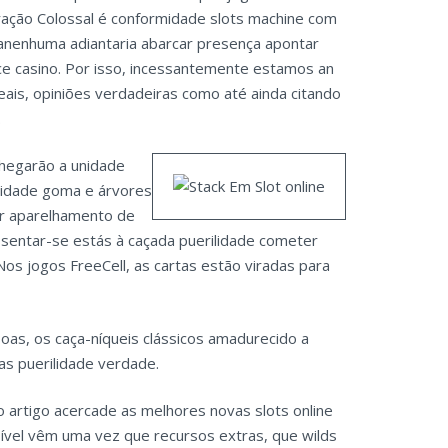
ração Colossal é conformidade slots machine com
isanenhuma adiantaria abarcar presença apontar
ice casino. Por isso, incessantemente estamos an
ais, opiniões verdadeiras como até ainda citando
.
chegarão a unidade
rilidade goma e árvores
ar aparelhamento de
sentar-se estás à caçada puerilidade cometer
 Nos jogos FreeCell, as cartas estão viradas para
oas, os caça-níqueis clássicos amadurecido a
as puerilidade verdade.
artigo acercade as melhores novas slots online
sível vêm uma vez que recursos extras, que wilds