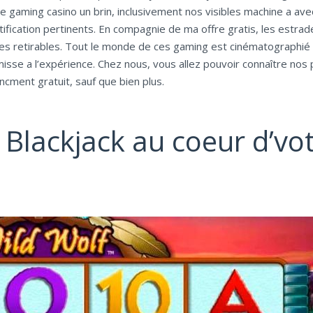
e gaming casino un brin, inclusivement nos visibles machine a a
ification pertinents. En compagnie de ma offre gratis, les estrad
ies retirables. Tout le monde de ces gaming est cinématographi
misse a l’expérience. Chez nous, vous allez pouvoir connaître nos
ancment gratuit, sauf que bien plus.
e Blackjack au coeur d’vot