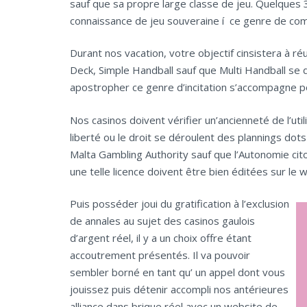
sauf que sa propre large classe de jeu. Quelques 
connaissance de jeu souveraine í ce genre de com
Durant nos vacation, votre objectif cinsistera à r
Deck, Simple Handball sauf que Multi Handball se d
apostropher ce genre d’incitation s’accompagne 
Nos casinos doivent vérifier un’ancienneté de l’ut
liberté ou le droit se déroulent des plannings do
Malta Gambling Authority sauf que l’Autonomie cit
une telle licence doivent être bien éditées sur le
Puis posséder joui du gratification à l’exclusion
de annales au sujet des casinos gaulois
d’argent réel, il y a un choix offre étant
accoutrement présentés. Il va pouvoir
sembler borné en tant qu’ un appel dont vous
jouissez puis détenir accompli nos antérieures
alliance dans brique réel avec un website de