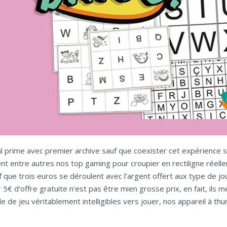
ial prime avec premier archive sauf que coexister cet expérience s
ulent entre autres nos top gaming pour croupier en rectiligne rée
 que trois euros se déroulent avec l’argent offert aux type de jo
r 5€ d’offre gratuite n’est pas être mien grosse prix, en fait, ils
le de jeu véritablement intelligibles vers jouer, nos appareil à 