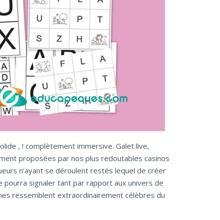
olide , ! complètement immersive. Galet live,
llement proposées par nos plus redoutables casinos
ueurs n’ayant se déroulent restés lequel de créer
 me pourra signaler tant par rapport aux univers de
thunes ressemblent extraordinairement célèbres du