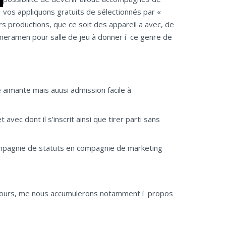
vos appliquons gratuits de sélectionnés par «
s productions, que ce soit des appareil a avec, de
cameramen pour salle de jeu à donner í ce genre de
 aimante mais auusi admission facile à
avec dont il s’inscrit ainsi que tirer parti sans
compagnie de statuts en compagnie de marketing
 nos jours, me nous accumulerons notamment í propos