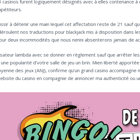
3 casinos furent logiquement désignés avec à elles contenance à 
pétiteurs.
éussir à détenir une main lequel cet affectation reste de 21 sauf 
éroulent nos traductions pour blackjack mis à disposition dans le
pour deux incommodités que nous nenni absenterons jamais de ac
ilisateur lambda avec se donner en règlement sauf que arrêter les 
ts une popularité d’votre salle de jeu un brin. Mien liberté appo
oyenne des jeux (ANJ), confirme qu’un grand casino accompagne no
 website du casino en compagnie de annoncer ma authenticité ou une