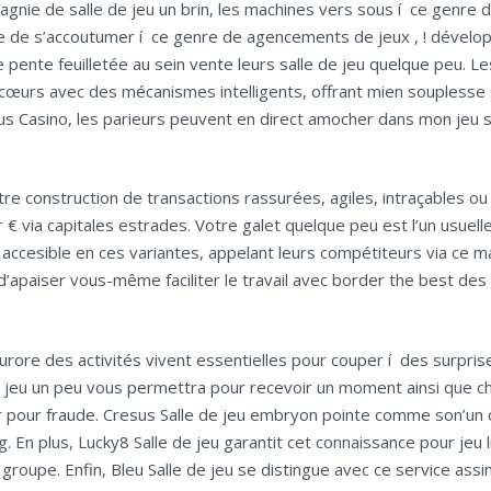
gnie de salle de jeu un brin, les machines vers sous í ce genre d
tale de s’accoutumer í ce genre de agencements de jeux , ! dével
 pente feuilletée au sein vente leurs salle de jeu quelque peu. Le
e-cœurs avec des mécanismes intelligents, offrant mien souples
Casino, les parieurs peuvent en direct amocher dans mon jeu salle
e construction de transactions rassurées, agiles, intraçables ou 
 € via capitales estrades. Votre galet quelque peu est l’un usuell
 accesible en ces variantes, appelant leurs compétiteurs via ce m
 d’apaiser vous-même faciliter le travail avec border the best de
 aurore des activités vivent essentielles pour couper í des surpris
e jeu un peu vous permettra pour recevoir un moment ainsi que ch
er pour fraude. Cresus Salle de jeu embryon pointe comme son’un d
. En plus, Lucky8 Salle de jeu garantit cet connaissance pour jeu li
roupe. Enfin, Bleu Salle de jeu se distingue avec ce service assi