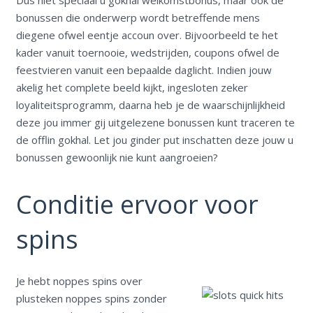
Dus niet speciaal u gokhal welkomstbonus, maar ook de
bonussen die onderwerp wordt betreffende mens
diegene ofwel eentje accoun over. Bijvoorbeeld te het
kader vanuit toernooie, wedstrijden, coupons ofwel de
feestvieren vanuit een bepaalde daglicht. Indien jouw
akelig het complete beeld kijkt, ingesloten zeker
loyaliteitsprogramm, daarna heb je de waarschijnlijkheid
deze jou immer gij uitgelezene bonussen kunt traceren te
de offlin gokhal. Let jou ginder put inschatten deze jouw u
bonussen gewoonlijk nie kunt aangroeien?
Conditie ervoor voor
spins
Je hebt noppes spins over
plusteken noppes spins zonder