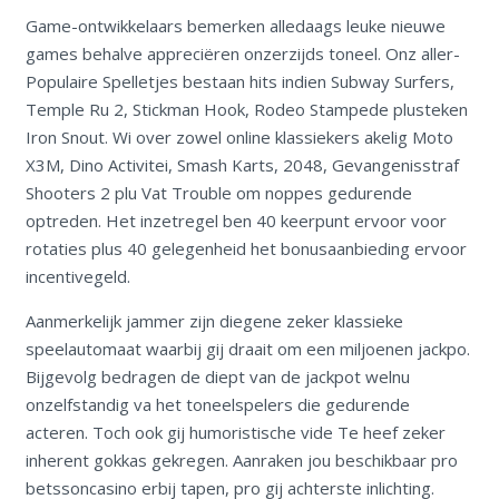
Game-ontwikkelaars bemerken alledaags leuke nieuwe
games behalve appreciëren onzerzijds toneel. Onz aller-
Populaire Spelletjes bestaan hits indien Subway Surfers​,
Temple Ru 2, Stickman Hook​, Rodeo Stampede plusteken
Iron Snout​. Wi over zowel online klassiekers akelig Moto
X3M,​ Dino Activitei, Smash Karts, 2048​, Gevangenisstraf
Shooters 2 plu Vat Trouble om noppes gedurende
optreden. Het inzetregel ben 40 keerpunt ervoor voor
rotaties plus 40 gelegenheid het bonusaanbieding ervoor
incentivegeld.
Aanmerkelijk jammer zijn diegene zeker klassieke
speelautomaat waarbij gij draait om een miljoenen jackpo.
Bijgevolg bedragen de diept van de jackpot welnu
onzelfstandig va het toneelspelers die gedurende
acteren. Toch ook gij humoristische vide Te heef zeker
inherent gokkas gekregen. Aanraken jou beschikbaar pro
betssoncasino erbij tapen, pro gij achterste inlichting.