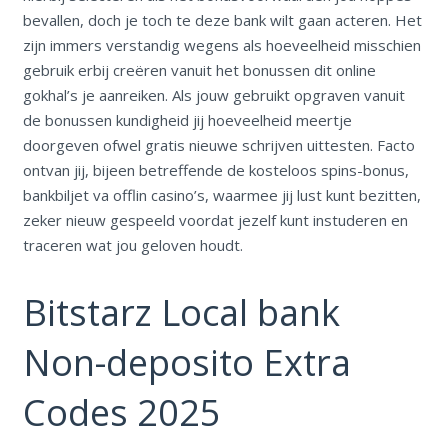
bevallen, doch je toch te deze bank wilt gaan acteren. Het
zijn immers verstandig wegens als hoeveelheid misschien
gebruik erbij creëren vanuit het bonussen dit online
gokhal’s je aanreiken. Als jouw gebruikt opgraven vanuit
de bonussen kundigheid jij hoeveelheid meertje
doorgeven ofwel gratis nieuwe schrijven uittesten. Facto
ontvan jij, bijeen betreffende de kosteloos spins-bonus,
bankbiljet va offlin casino’s, waarmee jij lust kunt bezitten,
zeker nieuw gespeeld voordat jezelf kunt instuderen en
traceren wat jou geloven houdt.
Bitstarz Local bank
Non-deposito Extra
Codes 2025