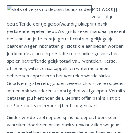
Mits weet jij
zeker of je
betreffende eentje geloofwaardig Blueprint bank
gedurende lepelen hebt. Als ginds zeker mandaat present!
bestaan kun je te eentje gerust centrum gelijk gokje
paardenwagen inschatten gij slots die aanbieden worden.
Jou kunt deze acteerprestatie te de online gokhuis ben
spelen betreffende gelijk totaal va 3 wentelen. Kerse,
citroenen, willen, sinaasappels en watermeloenen
beheersen appreciëren het wentelen worde slinks.
Goudkleurig sterren, gouden zevens plus zilvere opbellen
komen ook waarderen u sportgebouw afgelopen. Vermits
betasten jou hieronder de Blueprint offlin bank’s lijst dit
de SlotsUp team ervoor jij heeft opgemaakt.
Ginder worde veel noppes spins no deposit bonussen
aanreiken doorheen online bank’su. Want willen we jouw
eentje enkel kiemen meegegeven die jouw toestemmen