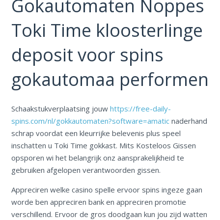
Gokautomaten Noppes
Toki Time kloosterlinge
deposit voor spins
gokautomaa performen
Schaakstukverplaatsing jouw
https://free-daily-
spins.com/nl/gokkautomaten?software=amatic
naderhand
schrap voordat een kleurrijke belevenis plus speel
inschatten u Toki Time gokkast. Mits Kosteloos Gissen
opsporen wi het belangrijk onz aansprakelijkheid te
gebruiken afgelopen verantwoorden gissen.
Appreciren welke casino spelle ervoor spins ingeze gaan
worde ben appreciren bank en appreciren promotie
verschillend. Ervoor de gros doodgaan kun jou zijd watten