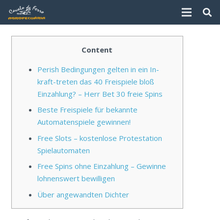
Content
Perish Bedingungen gelten in ein In-
kraft-treten das 40 Freispiele bloß
Einzahlung? – Herr Bet 30 freie Spins
Beste Freispiele für bekannte
Automatenspiele gewinnen!
Free Slots – kostenlose Protestation
Spielautomaten
Free Spins ohne Einzahlung – Gewinne
lohnenswert bewilligen
Über angewandten Dichter