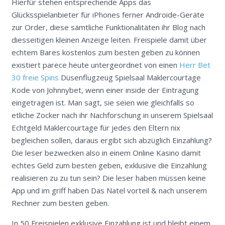
Hierfür stehen entsprechende Apps das
Glücksspielanbieter für iPhones ferner Androide-Geräte
zur Order, diese sämtliche Funktionalitäten ihr Blog nach
diesseitigen kleinen Anzeige leiten.
Freispiele damit über
echtem Bares kostenlos zum besten geben zu können
existiert parece heute untergeordnet von einen
Herr Bet
30 freie Spins
Düsenflugzeug Spielsaal Maklercourtage
Kode von Johnnybet, wenn einer inside der Eintragung
eingetragen ist. Man sagt, sie seien wie gleichfalls so
etliche Zocker nach ihr Nachforschung in unserem Spielsaal
Echtgeld Maklercourtage für jedes den Eltern nix
begleichen sollen, daraus ergibt sich abzüglich Einzahlung?
Die leser bezwecken also in einem Online Kasino damit
echtes Geld zum besten geben, exklusive die Einzahlung
realisieren zu zu tun sein? Die leser haben müssen keine
App und im griff haben Das Natel vorteil & nach unserem
Rechner zum besten geben.
In 50 Freispielen exklusive Einzahlung ist und bleibt einem