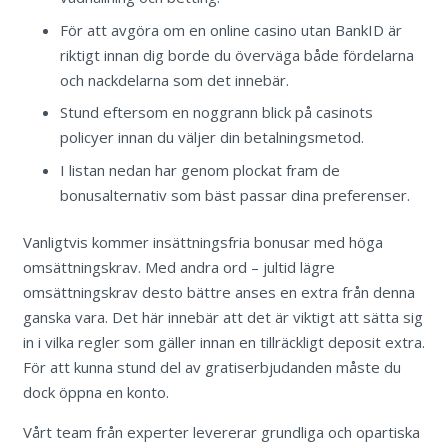
För att avgöra om en online casino utan BankID är
riktigt innan dig borde du överväga både fördelarna
och nackdelarna som det innebär.
Stund eftersom en noggrann blick på casinots
policyer innan du väljer din betalningsmetod.
I listan nedan har genom plockat fram de
bonusalternativ som bäst passar dina preferenser.
Vanligtvis kommer insättningsfria bonusar med höga
omsättningskrav. Med andra ord – jultid lägre
omsättningskrav desto bättre anses en extra från denna
ganska vara. Det här innebär att det är viktigt att sätta sig
in i vilka regler som gäller innan en tillräckligt deposit extra.
För att kunna stund del av gratiserbjudanden måste du
dock öppna en konto.
Vårt team från experter levererar grundliga och opartiska