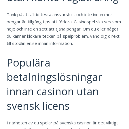
Tänk på att alltid testa ansvarsfullt och inte innan mer
pengar än tillgång tips att förlora. Casinospel ska ses som
nöje och inte en sett att tjäna pengar. Om du eller något
du känner klokare tecken på spelproblem, vänd dig direkt
till stodlinjen.se innan information.
Populära
betalningslösningar
innan casinon utan
svensk licens
I närheten av du spelar på svenska casinon är det viktigt