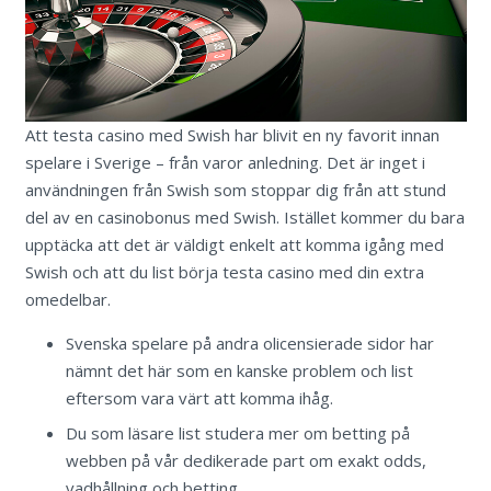
Att testa casino med Swish har blivit en ny favorit innan
spelare i Sverige – från varor anledning. Det är inget i
användningen från Swish som stoppar dig från att stund
del av en casinobonus med Swish. Istället kommer du bara
upptäcka att det är väldigt enkelt att komma igång med
Swish och att du list börja testa casino med din extra
omedelbar.
Svenska spelare på andra olicensierade sidor har
nämnt det här som en kanske problem och list
eftersom vara värt att komma ihåg.
Du som läsare list studera mer om betting på
webben på vår dedikerade part om exakt odds,
vadhållning och betting.