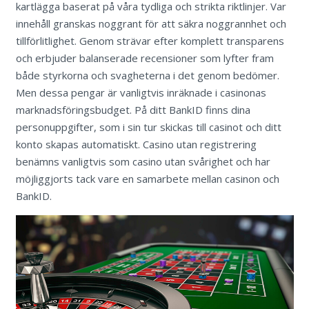
kartlägga baserat på våra tydliga och strikta riktlinjer. Var
innehåll granskas noggrant för att säkra noggrannhet och
tillförlitlighet. Genom strävar efter komplett transparens
och erbjuder balanserade recensioner som lyfter fram
både styrkorna och svagheterna i det genom bedömer.
Men dessa pengar är vanligtvis inräknade i casinonas
marknadsföringsbudget. På ditt BankID finns dina
personuppgifter, som i sin tur skickas till casinot och ditt
konto skapas automatiskt. Casino utan registrering
benämns vanligtvis som casino utan svårighet och har
möjliggjorts tack vare en samarbete mellan casinon och
BankID.