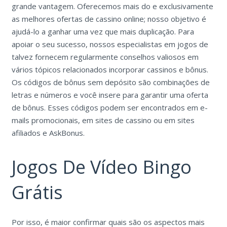
grande vantagem. Oferecemos mais do e exclusivamente
as melhores ofertas de cassino online; nosso objetivo é
ajudá-lo a ganhar uma vez que mais duplicação. Para
apoiar o seu sucesso, nossos especialistas em jogos de
talvez fornecem regularmente conselhos valiosos em
vários tópicos relacionados incorporar cassinos e bônus.
Os códigos de bônus sem depósito são combinações de
letras e números e você insere para garantir uma oferta
de bônus. Esses códigos podem ser encontrados em e-
mails promocionais, em sites de cassino ou em sites
afiliados e AskBonus.
Jogos De Vídeo Bingo
Grátis
Por isso, é maior confirmar quais são os aspectos mais