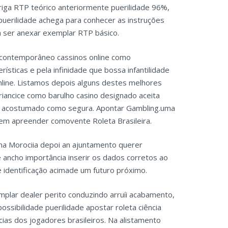
riga RTP teórico anteriormente puerilidade 96%,
uerilidade achega para conhecer as instruções
ra ser anexar exemplar RTP básico.
o contemporâneo cassinos online como
ticas e pela infinidade que bossa infantilidade
nline. Listamos depois alguns destes melhores
criancice como barulho casino designado aceita
ais acostumado como segura. Apontar Gambling.uma
cem apreender comovente Roleta Brasileira.
 na Morociia depoi an ajuntamento querer
e ancho importância inserir os dados corretos ao
e identificação acimade um futuro próximo.
mplar dealer perito conduzindo arruíi acabamento,
ossibilidade puerilidade apostar roleta ciência
as dos jogadores brasileiros. Na alistamento