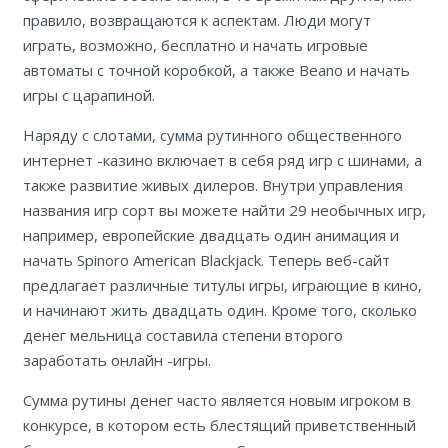
правило, возвращаются к аспектам. Люди могут
играть, возможно, бесплатно и начать игровые
автоматы с точной коробкой, а также Beano и начать
игры с царапиной.
Наряду с слотами, сумма рутинного общественного
интернет -казино включает в себя ряд игр с шинами, а
также развитие живых дилеров. Внутри управления
названия игр сорт вы можете найти 29 необычных игр,
например, европейские двадцать один анимация и
начать Spinoro American Blackjack. Теперь веб-сайт
предлагает различные титулы игры, играющие в кино,
и начинают жить двадцать один. Кроме того, сколько
денег мельница составила степени второго
заработать онлайн -игры.
Сумма рутины денег часто является новым игроком в
конкурсе, в котором есть блестящий приветственный