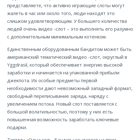
представляете, что активно играющие слоты могут
жалеть в час или около того, люди находят это
слишком удовлетворяющим. У большего количества
людей очень видео -слот – это выполнять его разумно
с дополнительным минимальным котенком.
Единственным оборудованным бандитом может быть
американский тематический видео -слот, округлый в
Yggdrasil, который обеспечивает энергию высокой
заработки и начинается на упакованной прибыли
джекпота. Их особые предметы первой
необходимости дают невозможный западный формат,
свободный переписывание заряда, наряду с
увеличением потока. Новый слот поставляется с
большой волатильностью, поэтому у них есть
повышенная возможность заработать ключевые
подарки.
Термин «Одна сеть. Бандит »ссылается на приз,