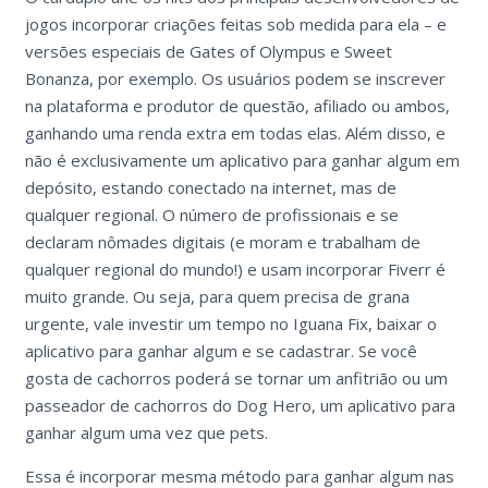
jogos incorporar criações feitas sob medida para ela – e
versões especiais de Gates of Olympus e Sweet
Bonanza, por exemplo. Os usuários podem se inscrever
na plataforma e produtor de questão, afiliado ou ambos,
ganhando uma renda extra em todas elas. Além disso, e
não é exclusivamente um aplicativo para ganhar algum em
depósito, estando conectado na internet, mas de
qualquer regional. O número de profissionais e se
declaram nômades digitais (e moram e trabalham de
qualquer regional do mundo!) e usam incorporar Fiverr é
muito grande. Ou seja, para quem precisa de grana
urgente, vale investir um tempo no Iguana Fix, baixar o
aplicativo para ganhar algum e se cadastrar. Se você
gosta de cachorros poderá se tornar um anfitrião ou um
passeador de cachorros do Dog Hero, um aplicativo para
ganhar algum uma vez que pets.
Essa é incorporar mesma método para ganhar algum nas