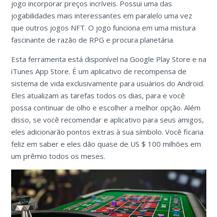
jogo incorporar preços incríveis. Possui uma das
jogabilidades mais interessantes em paralelo uma vez
que outros jogos NFT. O jogo funciona em uma mistura
fascinante de razão de RPG e procura planetária.
Esta ferramenta está disponível na Google Play Store e na
iTunes App Store. É um aplicativo de recompensa de
sistema de vida exclusivamente para usuários do Android.
Eles atualizam as tarefas todos os dias, para e você
possa continuar de olho e escolher a melhor opção. Além
disso, se você recomendar e aplicativo para seus amigos,
eles adicionarão pontos extras à sua símbolo. Você ficaria
feliz em saber e eles dão quase de US $ 100 milhões em
um prêmio todos os meses.