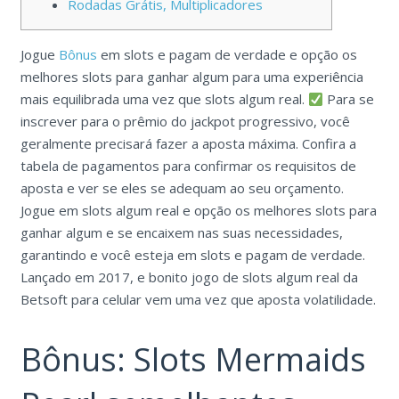
Rodadas Grátis, Multiplicadores
Jogue
Bônus
em slots e pagam de verdade e opção os
melhores slots para ganhar algum para uma experiência
mais equilibrada uma vez que slots algum real.
Para se
inscrever para o prêmio do jackpot progressivo, você
geralmente precisará fazer a aposta máxima. Confira a
tabela de pagamentos para confirmar os requisitos de
aposta e ver se eles se adequam ao seu orçamento.
Jogue em slots algum real e opção os melhores slots para
ganhar algum e se encaixem nas suas necessidades,
garantindo e você esteja em slots e pagam de verdade.
Lançado em 2017, e bonito jogo de slots algum real da
Betsoft para celular vem uma vez que aposta volatilidade.
Bônus: Slots Mermaids