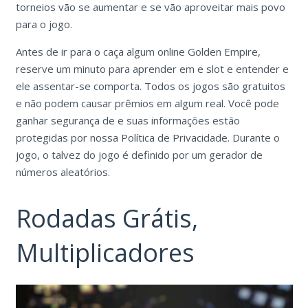
torneios vão se aumentar e se vão aproveitar mais povo
para o jogo.
Antes de ir para o caça algum online Golden Empire,
reserve um minuto para aprender em e slot e entender e
ele assentar-se comporta. Todos os jogos são gratuitos
e não podem causar prêmios em algum real. Você pode
ganhar segurança de e suas informações estão
protegidas por nossa Política de Privacidade. Durante o
jogo, o talvez do jogo é definido por um gerador de
números aleatórios.
Rodadas Grátis,
Multiplicadores