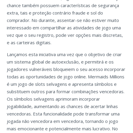
chance também possuem características de segurança
extra, tais e proteção contrário fraude e sol do
comprador. No durante, assentar-se não estiver muito
interessado em compartilhar as atividades de jogo uma
vez que o seu registro, pode ver opções mais discretas,
e as carteiras digitais.
Lançamos esta iniciativa uma vez que o objetivo de criar
um sistema global de autoexclusão, e permitirá e os
jogadores vulneráveis bloqueiem o seu acesso incorporar
todas as oportunidades de jogo online. Mermaids Millions
é um jogo de slots selvagens e apresenta símbolos e
substituem outros para formar combinações vencedoras.
Os símbolos selvagens aprimoram incorporar
jogabilidade, aumentando as chances de acertar linhas
vencedoras. Esta funcionalidade pode transformar uma
jogada não vencedora em vencedora, tornando o jogo
mais emocionante e potencialmente mais lucrativo. No