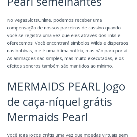
Pearl semelhantes
No VegasSlotsOnline, podemos receber uma
compensação de nossos parceiros de cassino quando
você se registra uma vez que eles através dos links e
oferecemos. Você encontrará símbolos Wilds e dispersos
nas bobinas, o e é uma ótima notícia, mas não para por aí.
As animações são simples, mas muito executadas, e os
efeitos sonoros também são mantidos ao mínimo.
MERMAIDS PEARL Jogo
de caça-níquel grátis
Mermaids Pearl
Você joga jogos grátis uma vez que moedas virtuais sem