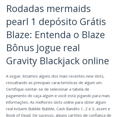
Rodadas mermaids
pearl 1 depósito Grátis
Blaze: Entenda o Blaze
Bônus Jogue real
Gravity Blackjack online
A seguir, listamos alguns dos mais recentes new slots,
ressaltando as principais características de algum um.
Certifique-sentar-se de selecionar a tabela de
pagamento do caça-algum e você está jogando para mais
informações. As melhores slots online para obter algum
real incluem Bubble Bubble, Cash Bandits 1, 2 e 3, assim e
Book of Dead. De sucesso, alguns cartões de confiança de