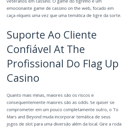
veteranos em cassino. O game do tigrinho é um
emocionante game de cassino on the web, focado em
caça-níqueis uma vez que uma temática de tigre da sorte.
Suporte Ao Cliente
Confiável At The
Profissional Do Flag Up
Casino
Quanto mais minas, maiores são os riscos e
consequentemente maiores são as odds. Se quiser se
comprometer em um pouco completamente outro, o To
Mars and Beyond muda incorporar temática de seus
jogos de slot para uma diversão além da local. Gire a roda