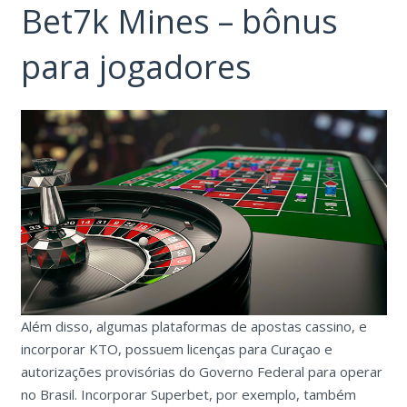
Bet7k Mines – bônus
para jogadores
Além disso, algumas plataformas de apostas cassino, e
incorporar KTO, possuem licenças para Curaçao e
autorizações provisórias do Governo Federal para operar
no Brasil. Incorporar Superbet, por exemplo, também