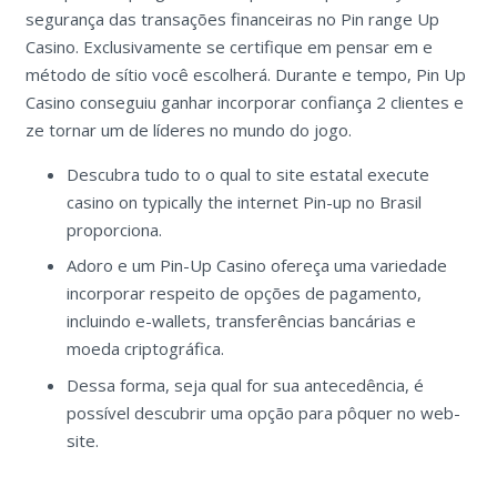
segurança das transações financeiras no Pin range Up
Casino. Exclusivamente se certifique em pensar em e
método de sítio você escolherá. Durante e tempo, Pin Up
Casino conseguiu ganhar incorporar confiança 2 clientes e
ze tornar um de líderes no mundo do jogo.
Descubra tudo to o qual to site estatal execute
casino on typically the internet Pin-up no Brasil
proporciona.
Adoro e um Pin-Up Casino ofereça uma variedade
incorporar respeito de opções de pagamento,
incluindo e-wallets, transferências bancárias e
moeda criptográfica.
Dessa forma, seja qual for sua antecedência, é
possível descubrir uma opção para pôquer no web-
site.