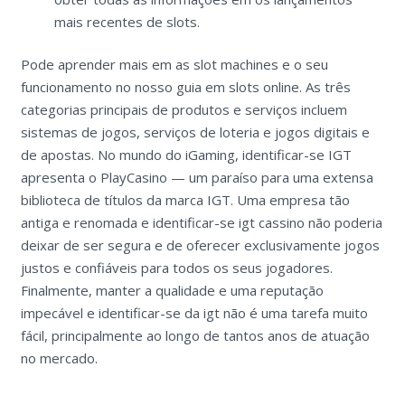
mais recentes de slots.
Pode aprender mais em as slot machines e o seu
funcionamento no nosso guia em slots online. As três
categorias principais de produtos e serviços incluem
sistemas de jogos, serviços de loteria e jogos digitais e
de apostas. No mundo do iGaming, identificar-se IGT
apresenta o PlayCasino — um paraíso para uma extensa
biblioteca de títulos da marca IGT. Uma empresa tão
antiga e renomada e identificar-se igt cassino não poderia
deixar de ser segura e de oferecer exclusivamente jogos
justos e confiáveis para todos os seus jogadores.
Finalmente, manter a qualidade e uma reputação
impecável e identificar-se da igt não é uma tarefa muito
fácil, principalmente ao longo de tantos anos de atuação
no mercado.