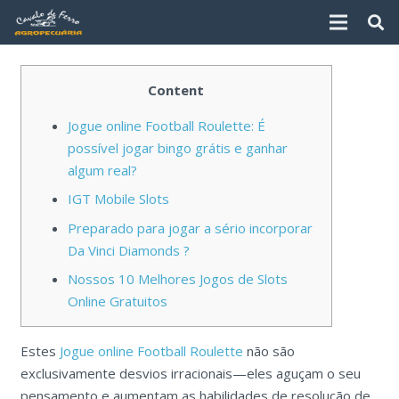
Content
Jogue online Football Roulette: É
possível jogar bingo grátis e ganhar
algum real?
IGT Mobile Slots
Preparado para jogar a sério incorporar
Da Vinci Diamonds ?
Nossos 10 Melhores Jogos de Slots
Online Gratuitos
Estes
Jogue online Football Roulette
não são
exclusivamente desvios irracionais—eles aguçam o seu
pensamento e aumentam as habilidades de resolução de