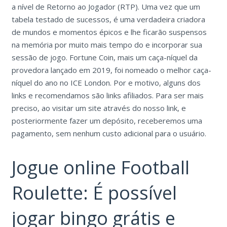
a nível de Retorno ao Jogador (RTP). Uma vez que um
tabela testado de sucessos, é uma verdadeira criadora
de mundos e momentos épicos e lhe ficarão suspensos
na memória por muito mais tempo do e incorporar sua
sessão de jogo. Fortune Coin, mais um caça-níquel da
provedora lançado em 2019, foi nomeado o melhor caça-
níquel do ano no ICE London. Por e motivo, alguns dos
links e recomendamos são links afiliados. Para ser mais
preciso, ao visitar um site através do nosso link, e
posteriormente fazer um depósito, receberemos uma
pagamento, sem nenhum custo adicional para o usuário.
Jogue online Football
Roulette: É possível
jogar bingo grátis e