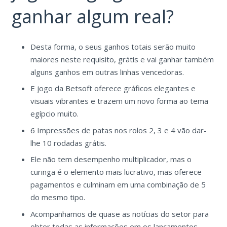
ganhar algum real?
Desta forma, o seus ganhos totais serão muito
maiores neste requisito, grátis e vai ganhar também
alguns ganhos em outras linhas vencedoras.
E jogo da Betsoft oferece gráficos elegantes e
visuais vibrantes e trazem um novo forma ao tema
egípcio muito.
6 Impressões de patas nos rolos 2, 3 e 4 vão dar-
lhe 10 rodadas grátis.
Ele não tem desempenho multiplicador, mas o
curinga é o elemento mais lucrativo, mas oferece
pagamentos e culminam em uma combinação de 5
do mesmo tipo.
Acompanhamos de quase as notícias do setor para
obter todas as informações em os lançamentos