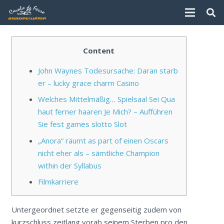
Content
John Waynes Todesursache: Daran starb
er – lucky grace charm Casino
Welches Mittelmäßig… Spielsaal Sei Qua
haut ferner haaren Je Mich? – Aufführen
Sie fest games slotto Slot
„Anora“ räumt as part of einen Oscars
nicht eher als – sämtliche Champion
within der Syllabus
Filmkarriere
Untergeordnet setzte er gegenseitig zudem von
kurzschluss zeitlang vorab seinem Sterben pro den