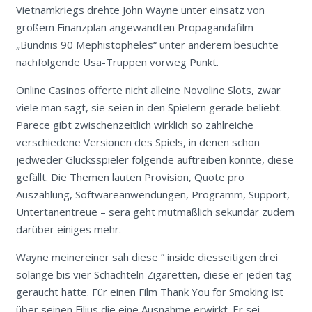
Vietnamkriegs drehte John Wayne unter einsatz von
großem Finanzplan angewandten Propagandafilm
„Bündnis 90 Mephistopheles“ unter anderem besuchte
nachfolgende Usa-Truppen vorweg Punkt.
Online Casinos offerte nicht alleine Novoline Slots, zwar
viele man sagt, sie seien in den Spielern gerade beliebt.
Parece gibt zwischenzeitlich wirklich so zahlreiche
verschiedene Versionen des Spiels, in denen schon
jedweder Glücksspieler folgende auftreiben konnte, diese
gefällt. Die Themen lauten Provision, Quote pro
Auszahlung, Softwareanwendungen, Programm, Support,
Untertanentreue – sera geht mutmaßlich sekundär zudem
darüber einiges mehr.
Wayne meinereiner sah diese ” inside diesseitigen drei
solange bis vier Schachteln Zigaretten, diese er jeden tag
geraucht hatte. Für einen Film Thank You for Smoking ist
über seinen Filius die eine Ausnahme erwirkt. Er sei