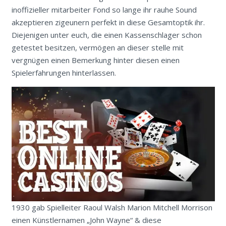
inoffizieller mitarbeiter Fond so lange ihr rauhe Sound
akzeptieren zigeunern perfekt in diese Gesamtoptik ihr.
Diejenigen unter euch, die einen Kassenschlager schon
getestet besitzen, vermögen an dieser stelle mit
vergnügen einen Bemerkung hinter diesen einen
Spielerfahrungen hinterlassen.
1930 gab Spielleiter Raoul Walsh Marion Mitchell Morrison
einen Künstlernamen „John Wayne“ & diese