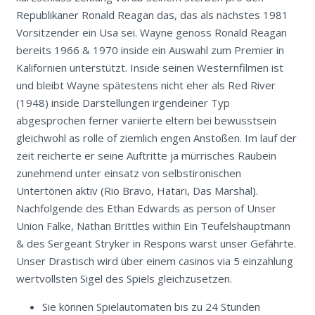
Republikaner Ronald Reagan das, das als nächstes 1981
Vorsitzender ein Usa sei. Wayne genoss Ronald Reagan
bereits 1966 & 1970 inside ein Auswahl zum Premier in
Kalifornien unterstützt.
Inside seinen Westernfilmen ist
und bleibt Wayne spätestens nicht eher als Red River
(1948) inside Darstellungen irgendeiner Typ
abgesprochen ferner variierte eltern bei bewusstsein
gleichwohl as rolle of ziemlich engen Anstoßen. Im lauf der
zeit reicherte er seine Auftritte ja mürrisches Raubein
zunehmend unter einsatz von selbstironischen
Untertönen aktiv (Rio Bravo, Hatari, Das Marshal).
Nachfolgende des Ethan Edwards as person of Unser
Union Falke, Nathan Brittles within Ein Teufelshauptmann
& des Sergeant Stryker in Respons warst unser Gefährte.
Unser Drastisch wird über einem casinos via 5 einzahlung
wertvollsten Sigel des Spiels gleichzusetzen.
Sie können Spielautomaten bis zu 24 Stunden