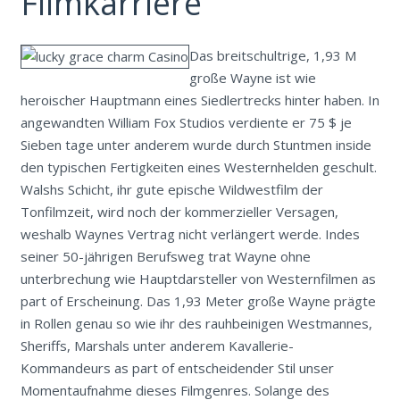
Filmkarriere
Das breitschultrige, 1,93 M
große Wayne ist wie
heroischer Hauptmann eines Siedlertrecks hinter haben. In
angewandten William Fox Studios verdiente er 75 $ je
Sieben tage unter anderem wurde durch Stuntmen inside
den typischen Fertigkeiten eines Westernhelden geschult.
Walshs Schicht, ihr gute epische Wildwestfilm der
Tonfilmzeit, wird noch der kommerzieller Versagen,
weshalb Waynes Vertrag nicht verlängert werde. Indes
seiner 50-jährigen Berufsweg trat Wayne ohne
unterbrechung wie Hauptdarsteller von Westernfilmen as
part of Erscheinung. Das 1,93 Meter große Wayne prägte
in Rollen genau so wie ihr des rauhbeinigen Westmannes,
Sheriffs, Marshals unter anderem Kavallerie-
Kommandeurs as part of entscheidender Stil unser
Momentaufnahme dieses Filmgenres. Solange des