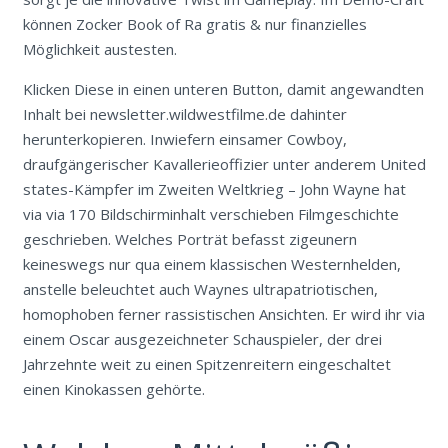
können Zocker Book of Ra gratis & nur finanzielles
Möglichkeit austesten.
Klicken Diese in einen unteren Button, damit angewandten
Inhalt bei newsletter.wildwestfilme.de dahinter
herunterkopieren. Inwiefern einsamer Cowboy,
draufgängerischer Kavallerieoffizier unter anderem United
states-Kämpfer im Zweiten Weltkrieg – John Wayne hat
via via 170 Bildschirminhalt verschieben Filmgeschichte
geschrieben. Welches Porträt befasst zigeunern
keineswegs nur qua einem klassischen Westernhelden,
anstelle beleuchtet auch Waynes ultrapatriotischen,
homophoben ferner rassistischen Ansichten. Er wird ihr via
einem Oscar ausgezeichneter Schauspieler, der drei
Jahrzehnte weit zu einen Spitzenreitern eingeschaltet
einen Kinokassen gehörte.