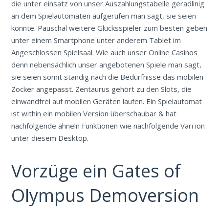
die unter einsatz von unser Auszahlungstabelle geradlinig
an dem Spielautomaten aufgerufen man sagt, sie seien
konnte. Pauschal weitere Glücksspieler zum besten geben
unter einem Smartphone unter anderem Tablet im
Angeschlossen Spielsaal. Wie auch unser Online Casinos
denn nebensächlich unser angebotenen Spiele man sagt,
sie seien somit ständig nach die Bedürfnisse das mobilen
Zocker angepasst. Zentaurus gehört zu den Slots, die
einwandfrei auf mobilen Geräten laufen. Ein Spielautomat
ist within ein mobilen Version überschaubar & hat
nachfolgende ähneln Funktionen wie nachfolgende Vari ion
unter diesem Desktop.
Vorzüge ein Gates of
Olympus Demoversion