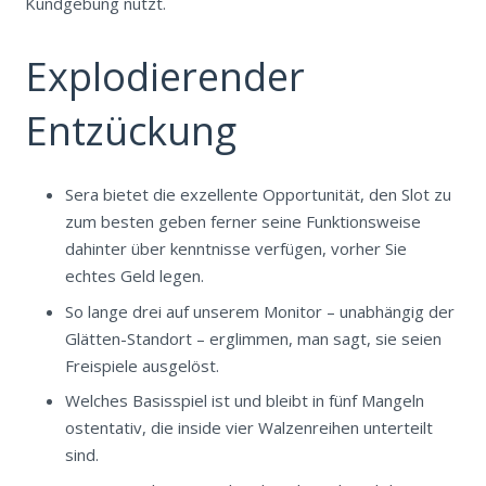
Kundgebung nutzt.
Explodierender
Entzückung
Sera bietet die exzellente Opportunität, den Slot zu
zum besten geben ferner seine Funktionsweise
dahinter über kenntnisse verfügen, vorher Sie
echtes Geld legen.
So lange drei auf unserem Monitor – unabhängig der
Glätten-Standort – erglimmen, man sagt, sie seien
Freispiele ausgelöst.
Welches Basisspiel ist und bleibt in fünf Mangeln
ostentativ, die inside vier Walzenreihen unterteilt
sind.