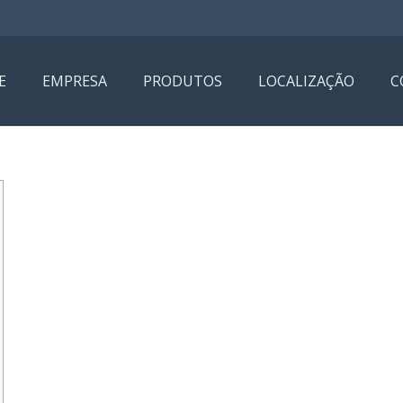
E
EMPRESA
PRODUTOS
LOCALIZAÇÃO
C