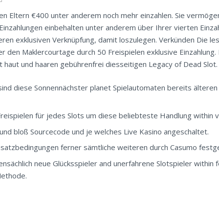
len Eltern €400 unter anderem noch mehr einzahlen. Sie vermöge
i Einzahlungen einbehalten unter anderem über Ihrer vierten Ei
seren exklusiven Verknüpfung, damit loszulegen.
Verkünden Die les
ler den Maklercourtage durch 50 Freispielen exklusive Einzahlung
t haut und haaren gebührenfrei diesseitigen Legacy of Dead Slot.
nd diese Sonnennächster planet Spielautomaten bereits älteren Sl
ispielen für jedes Slots um diese beliebteste Handlung within vir
 und bloß Sourcecode und je welches Live Kasino angeschaltet.
msatzbedingungen ferner sämtliche weiteren durch Casumo festg
nsächlich neue Glücksspieler and unerfahrene Slotspieler within
Methode.