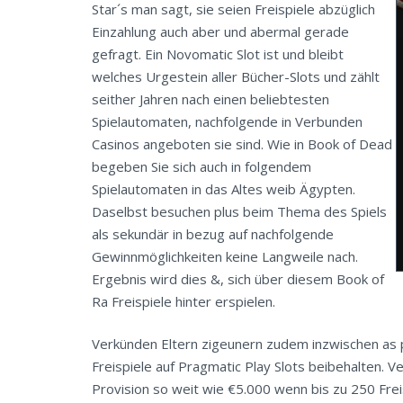
Star´s man sagt, sie seien Freispiele abzüglich
Einzahlung auch aber und abermal gerade
gefragt. Ein Novomatic Slot ist und bleibt
welches Urgestein aller Bücher-Slots und zählt
seither Jahren nach einen beliebtesten
Spielautomaten, nachfolgende in Verbunden
Casinos angeboten sie sind. Wie in Book of Dead
begeben Sie sich auch in folgendem
Spielautomaten in das Altes weib Ägypten.
Daselbst besuchen plus beim Thema des Spiels
als sekundär in bezug auf nachfolgende
Gewinnmöglichkeiten keine Langweile nach.
Ergebnis wird dies &, sich über diesem Book of
Ra Freispiele hinter erspielen.
Verkünden Eltern zigeunern zudem inzwischen as 
Freispiele auf Pragmatic Play Slots beibehalten. V
Provision so weit wie €5.000 wenn bis zu 250 Freis