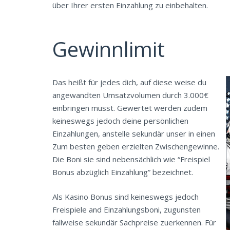
über Ihrer ersten Einzahlung zu einbehalten.
Gewinnlimit
Das heißt für jedes dich, auf diese weise du
angewandten Umsatzvolumen durch 3.000€
einbringen musst. Gewertet werden zudem
keineswegs jedoch deine persönlichen
Einzahlungen, anstelle sekundär unser in einen
Zum besten geben erzielten Zwischengewinne.
Die Boni sie sind nebensächlich wie “Freispiel
Bonus abzüglich Einzahlung” bezeichnet.
Als Kasino Bonus sind keineswegs jedoch
Freispiele and Einzahlungsboni, zugunsten
fallweise sekundär Sachpreise zuerkennen. Für