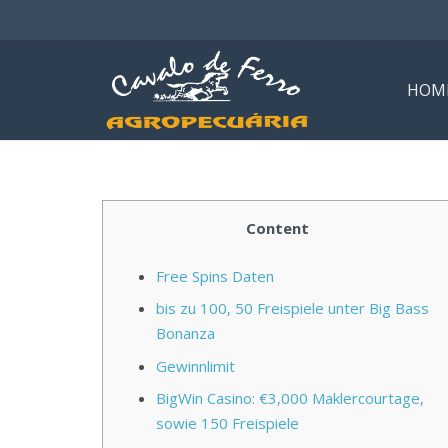
HOM
Content
Free Spins Daten
bis zu 100, 50 Freispiele unter Big Bass
Bonanza
Gewinnlimit
BigWin Casino: €3,000 Maklercourtage,
sowie 150 Freispiele