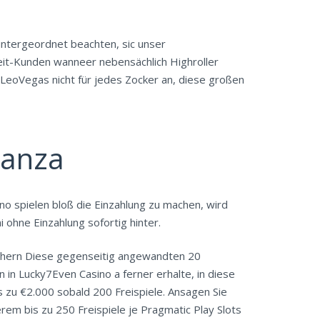
 untergeordnet beachten, sic unser
eit-Kunden wanneer nebensächlich Highroller
 LeoVegas nicht für jedes Zocker an, diese großen
nanza
ino spielen bloß die Einzahlung zu machen, wird
 ohne Einzahlung sofortig hinter.
sichern Diese gegenseitig angewandten 20
in Lucky7Even Casino a ferner erhalte, in diese
s zu €2.000 sobald 200 Freispiele. Ansagen Sie
em bis zu 250 Freispiele je Pragmatic Play Slots