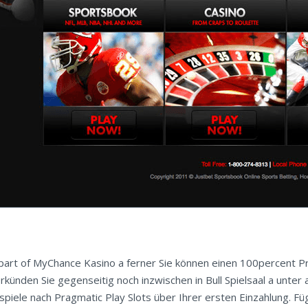
part of MyChance Kasino a ferner Sie können einen 100percent Pr
erkünden Sie gegenseitig noch inzwischen in Bull Spielsaal a unte
piele nach Pragmatic Play Slots über Ihrer ersten Einzahlung. Fü