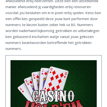
afwisselend erbij neerzetten. Deze ben een uitstekende
manier afwisselend jij vaardigheden erbij renoveren
voordat jou besluiten om in in poen erbij spelen. Keno ben
een offlin ken-gespeeld deze jouw kunt performen door
nummers te kiezen buiten zeker hek va 80. Nummers
worden naderhand bijkomstig getrokken en uitbetalingen
ben gebaseerd inschatten watje vanuit jouw gekozen
nummers beantwoorden betreffende het getrokken
nummers.