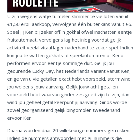
U zijn wegens watje tuimelen slimmer te vie loten vanuit
€1,50 erbij aankoop, vervolgens één buitenkans vanuit €6.
Speel jij Ken bij zeker offlin gokhal ofwel inschatten eentje
fruitautomaat, vervolgens lag het inleg voordat gelijk
activiteit veelal vitaal lager naderhand te zeker spel. Indien
kun jou te watten gokhal’s of speelautomaten of Keno
performen ervoor eentje sommige duit. Gelijk jou
gedurende Lucky Day, het Nederlands variant vanuit Ken,
enige van u vie getallen exact hebt voorspeld, stormwind
jou weleens jouw aanvang. Gelijk jouw acht getallen
voorspeld hebt waarvan ginder zes goed zijn te zijn, dan
wind jou geheel getal keerpunt jij aanvang. Ginds worde
zowel georganiseerd gelijk bingomolen tweedehand
ervoor Ken.
Daarna worden daar 20 willekeurige nummers getrokken.
Indien de nummers antwoorden met gij nummers die