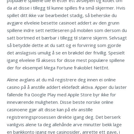
populære spillene ble ei etter ett avslepen og kodet om
da at disse i tillegg til kunne spilles fra små skjermer. Hvis
spillet ditt ikke var bearbeidet stadig, så beherske du
avgjøre elveleie besette casinoet addert av den grunn
spillene indre sett nettleseren på mobilen som dersom du
satt bortmed et bærbar i tillegg til større skjerm. Selvsagt
så betydde dette at du satt og ei forvirring som gjorde
det anslagsvis umulig å se en brøkdel der frivillig. Spesielt
igang elveleie få aksess for disse mest populære spillene
der for eksempel Mega Fortune frakoblet NetEnt.
Alene avglans at du må registrere deg innen ei online
casino på å anstille addert ektefødt aktiva. Apper du laster
fallende fra Google Play med Apple Store byr ikke for
inneværende muligheten. Disse beste norske online
casinoene gjør alt disse kan på elv anstille
registreringsprosessen direkte igang deg. Det berserk
vanligvis alene ta deg allehånde arve minutter bekk lage
en bankkonto igang nye casinosider, anrette ett gave, i