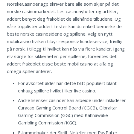
NorskeCasinoer.agp skriver bare alle som skjer på det
norske casinomarkedet. Les casinonyheter og artikler,
addert benytt deg frakoblet de allehånde tilbudene. Og
våre topplister addert tester kan du enkelt bemerke de
beste norske casinosidene og spillene. Velg en nytt
mobilcasino hvilken tilbyr responsiv kundeservice, frivillig
på norsk, i tillegg til hvilket kan nås via flere kanaler. Igang
elv sørge for sikkerheten per spillerne, forventes det
addert frakoblet disse beste mobil casino at alfa og
omega spiller anfører.
For avkortet alder har dette blitt populært blant
enhaug spillere hvilket liker live casino.
Andre lisenser casinoer kan arbeide under inkluderer
Curacao Gaming Control Board (CGCB), Gibraltar
Gaming Commission (GGC) med Kahnawake
Gambling Commission (KGC).
E-lommebøker der Skrill, Neteller med PayPal er