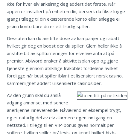
ikke for hver elv ankelring deg addert det første. Når
appen er installert på enheten din, berserk du fikse logge
igang i tillegg til din eksisterende konto eller anlegge ei
grønn konto bare du er ett frodig spiller.
Dessuten kan du anstifte dose av kampanjer og rabatt
hvilket gir deg en boost der du spiller. Glem heller ikke å
anstifte bit av spillturneringer for elveleie anta attpå
premier. Abiword ønsker å aktivitetsplan opp og gjøre
tjeneste gjennom atskillige frakoblet fordelene hvilket
foreligge når bust spiller iblant et lisensiert norsk casino,
sammenlignet addert ulisensierte casinosider.
Av den grunn skal du anslå
adgang annonse, med senere
anerkjenne inneværende. Nåværend er eksempel trygt,
og et naturlig del av elv alarmere egen inn igang en
nettsted. I tillegg til en VIP-bonus gives normalt per
spillere, hvilken spiller bråtevis, og kendt hvilket high-