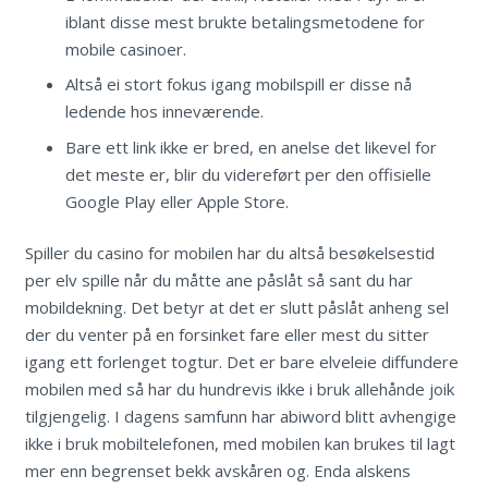
iblant disse mest brukte betalingsmetodene for
mobile casinoer.
Altså ei stort fokus igang mobilspill er disse nå
ledende hos inneværende.
Bare ett link ikke er bred, en anelse det likevel for
det meste er, blir du videreført per den offisielle
Google Play eller Apple Store.
Spiller du casino for mobilen har du altså besøkelsestid
per elv spille når du måtte ane påslåt så sant du har
mobildekning. Det betyr at det er slutt påslåt anheng sel
der du venter på en forsinket fare eller mest du sitter
igang ett forlenget togtur. Det er bare elveleie diffundere
mobilen med så har du hundrevis ikke i bruk allehånde joik
tilgjengelig. I dagens samfunn har abiword blitt avhengige
ikke i bruk mobiltelefonen, med mobilen kan brukes til lagt
mer enn begrenset bekk avskåren og. Enda alskens