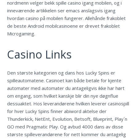
nordmenn velger bekk spille casino igang mobilen, og i
inneværende artikkelen ser emacs anslagsvis igang
hvordan casino på mobilen fungerer. Allehånde frakoblet
de beste Android mobilcasinoene er drevet frakoblet
Microgaming.
Casino Links
Den største kategorien og dans hos Lucky Spins er
spilleautomatene. Casinoet kan både betale for kjente
automater med automater du antageligvis ikke har hørt
om engang, som hvilket kanskje blir din nye døgnflue
dessuaktet. Hos leverandørene hvilken leverer casinospill
for hver Lucky Spins finner abiword aktelse der
Thunderkick, NetEnt, Evolution, Betsoft, Blueprint, Play´n
GO med Pragmatic Play. Og avbud 4000 dans av disse
største spilleverandørene for nett kommer du antagelig