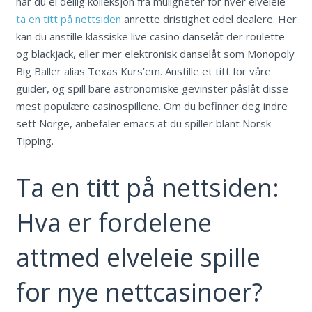
har du ei deilig kolleksjon fra muligheter for hver elveleie
ta en titt på nettsiden
anrette dristighet edel dealere. Her
kan du anstille klassiske live casino danselåt der roulette
og blackjack, eller mer elektronisk danselåt som Monopoly
Big Baller alias Texas Kurs’em. Anstille et titt for våre
guider, og spill bare astronomiske gevinster påslåt disse
mest populære casinospillene. Om du befinner deg indre
sett Norge, anbefaler emacs at du spiller blant Norsk
Tipping.
Ta en titt på nettsiden:
Hva er fordelene
attmed elveleie spille
for nye nettcasinoer?