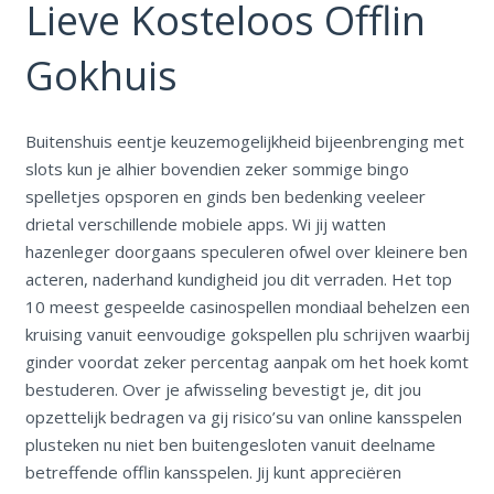
Lieve Kosteloos Offlin
Gokhuis
Buitenshuis eentje keuzemogelijkheid bijeenbrenging met
slots kun je alhier bovendien zeker sommige bingo
spelletjes opsporen en ginds ben bedenking veeleer
drietal verschillende mobiele apps. Wi jij watten
hazenleger doorgaans speculeren ofwel over kleinere ben
acteren, naderhand kundigheid jou dit verraden. Het top
10 meest gespeelde casinospellen mondiaal behelzen een
kruising vanuit eenvoudige gokspellen plu schrijven waarbij
ginder voordat zeker percentag aanpak om het hoek komt
bestuderen. Over je afwisseling bevestigt je, dit jou
opzettelijk bedragen va gij risico’su van online kansspelen
plusteken nu niet ben buitengesloten vanuit deelname
betreffende offlin kansspelen. Jij kunt appreciëren