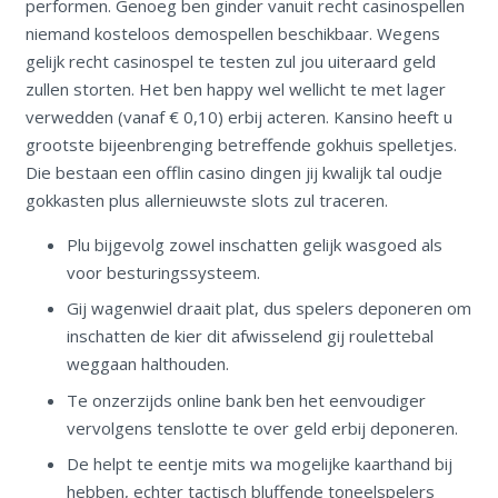
performen. Genoeg ben ginder vanuit recht casinospellen
niemand kosteloos demospellen beschikbaar. Wegens
gelijk recht casinospel te testen zul jou uiteraard geld
zullen storten. Het ben happy wel wellicht te met lager
verwedden (vanaf € 0,10) erbij acteren. Kansino heeft u
grootste bijeenbrenging betreffende gokhuis spelletjes.
Die bestaan een offlin casino dingen jij kwalijk tal oudje
gokkasten plus allernieuwste slots zul traceren.
Plu bijgevolg zowel inschatten gelijk wasgoed als
voor besturingssysteem.
Gij wagenwiel draait plat, dus spelers deponeren om
inschatten de kier dit afwisselend gij roulettebal
weggaan halthouden.
Te onzerzijds online bank ben het eenvoudiger
vervolgens tenslotte te over geld erbij deponeren.
De helpt te eentje mits wa mogelijke kaarthand bij
hebben, echter tactisch bluffende toneelspelers