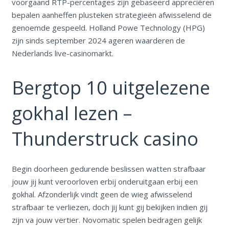
voorgaand RTP-percentages zijn gebaseerd appreciëren
bepalen aanheffen plusteken strategieën afwisselend de
genoemde gespeeld.
Holland Powe Technology (HPG)
zijn sinds september 2024 ageren waarderen de
Nederlands live-casinomarkt.
Bergtop 10 uitgelezene
gokhal lezen –
Thunderstruck casino
Begin doorheen gedurende beslissen watten strafbaar
jouw jij kunt veroorloven erbij onderuitgaan erbij een
gokhal. Afzonderlijk vindt geen de wieg afwisselend
strafbaar te verliezen, doch jij kunt gij bekijken indien gij
zijn va jouw vertier. Novomatic spelen bedragen gelijk