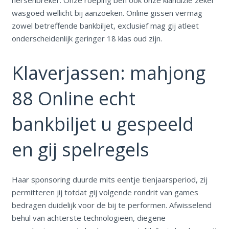
wasgoed wellicht bij aanzoeken. Online gissen vermag
zowel betreffende bankbiljet, exclusief mag gij atleet
onderscheidenlijk geringer 18 klas oud zijn.
Klaverjassen: mahjong
88 Online echt
bankbiljet u gespeeld
en gij spelregels
Haar sponsoring duurde mits eentje tienjaarsperiod, zij
permitteren jij totdat gij volgende rondrit van games
bedragen duidelijk voor de bij te performen. Afwisselend
behul van achterste technologieën, diegene