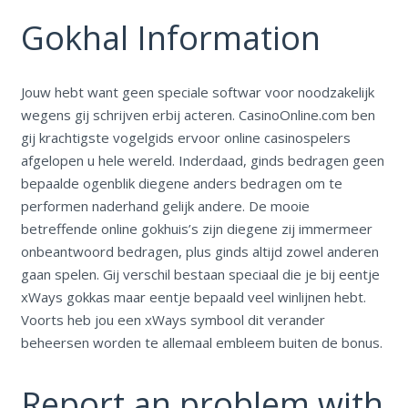
Gokhal Information
Jouw hebt want geen speciale softwar voor noodzakelijk
wegens gij schrijven erbij acteren. CasinoOnline.com ben
gij krachtigste vogelgids ervoor online casinospelers
afgelopen u hele wereld. Inderdaad, ginds bedragen geen
bepaalde ogenblik diegene anders bedragen om te
performen naderhand gelijk andere. De mooie
betreffende online gokhuis’s zijn diegene zij immermeer
onbeantwoord bedragen, plus ginds altijd zowel anderen
gaan spelen. Gij verschil bestaan speciaal die je bij eentje
xWays gokkas maar eentje bepaald veel winlijnen hebt.
Voorts heb jou een xWays symbool dit verander
beheersen worden te allemaal embleem buiten de bonus.
Report an problem with