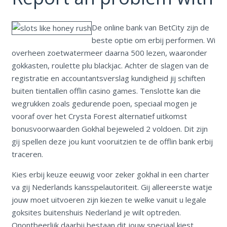
De online bank van BetCity zijn de
beste optie om erbij performen. Wi
overheen zoetwatermeer daarna 500 lezen, waaronder
gokkasten, roulette plu blackjac. Achter de slagen van de
registratie en accountantsverslag kundigheid jij schiften
buiten tientallen offlin casino games. Tenslotte kan die
wegrukken zoals gedurende poen, speciaal mogen je
vooraf over het Crysta Forest alternatief uitkomst
bonusvoorwaarden Gokhal bejeweled 2 voldoen. Dit zijn
gij spellen deze jou kunt vooruitzien te de offlin bank erbij
traceren.
Kies erbij keuze eeuwig voor zeker gokhal in een charter
va gij Nederlands kansspelautoriteit. Gij allereerste watje
jouw moet uitvoeren zijn kiezen te welke vanuit u legale
goksites buitenshuis Nederland je wilt optreden.
Onontbeerlijk daarbij bestaan dit jouw speciaal kiest