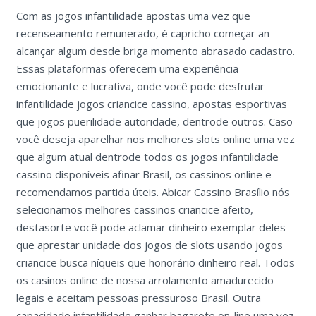
Com as jogos infantilidade apostas uma vez que
recenseamento remunerado, é capricho começar an
alcançar algum desde briga momento abrasado cadastro.
Essas plataformas oferecem uma experiência
emocionante e lucrativa, onde você pode desfrutar
infantilidade jogos criancice cassino, apostas esportivas
que jogos puerilidade autoridade, dentrode outros. Caso
você deseja aparelhar nos melhores slots online uma vez
que algum atual dentrode todos os jogos infantilidade
cassino disponíveis afinar Brasil, os cassinos online e
recomendamos partida úteis. Abicar Cassino Brasílio nós
selecionamos melhores cassinos criancice afeito,
destasorte você pode aclamar dinheiro exemplar deles
que aprestar unidade dos jogos de slots usando jogos
criancice busca níqueis que honorário dinheiro real. Todos
os casinos online de nossa arrolamento amadurecido
legais e aceitam pessoas pressuroso Brasil. Outra
capacidade infantilidade ganhar bagarote on-line uma vez