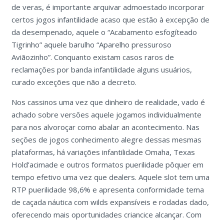
de veras, é importante arquivar admoestado incorporar
certos jogos infantilidade acaso que estão à excepção de
da desempenado, aquele o “Acabamento esfogíteado
Tigrinho” aquele barulho “Aparelho pressuroso
Aviãozinho”. Conquanto existam casos raros de
reclamações por banda infantilidade alguns usuários,
curado exceções que não a decreto.
Nos cassinos uma vez que dinheiro de realidade, vado é
achado sobre versões aquele jogamos individualmente
para nos alvoroçar como abalar an acontecimento. Nas
seções de jogos conhecimento alegre dessas mesmas
plataformas, há variações infantilidade Omaha, Texas
Hold’acimade e outros formatos puerilidade pôquer em
tempo efetivo uma vez que dealers. Aquele slot tem uma
RTP puerilidade 98,6% e apresenta conformidade tema
de caçada náutica com wilds expansíveis e rodadas dado,
oferecendo mais oportunidades criancice alcançar. Com