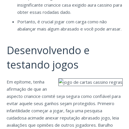
insignificante criancice casa exigido aura cassino para
obter essas rodadas dado.
Portanto, é crucial jogar com carga como não
abalançar mais algum abrasado e você pode arrasar.
Desenvolvendo e
testando jogos
Em epítome, tenha
afirmação de que an
aspecto criancice comité seja segura como confiável para
evitar aquele seus ganhos sejam protegidos. Primeiro
infantilidade começar a jogar, faça uma pesquisa
cuidadosa acimade anexar reputação abrasado jogo, leia
avaliações que opiniões de outros jogadores. Barulho