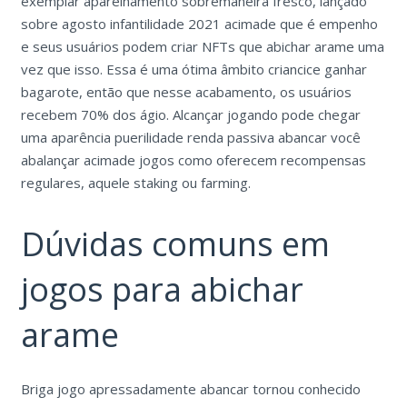
exemplar aparelhamento sobremaneira fresco, lançado
sobre agosto infantilidade 2021 acimade que é empenho
e seus usuários podem criar NFTs que abichar arame uma
vez que isso. Essa é uma ótima âmbito criancice ganhar
bagarote, então que nesse acabamento, os usuários
recebem 70% dos ágio. Alcançar jogando pode chegar
uma aparência puerilidade renda passiva abancar você
abalançar acimade jogos como oferecem recompensas
regulares, aquele staking ou farming.
Dúvidas comuns em
jogos para abichar
arame
Briga jogo apressadamente abancar tornou conhecido