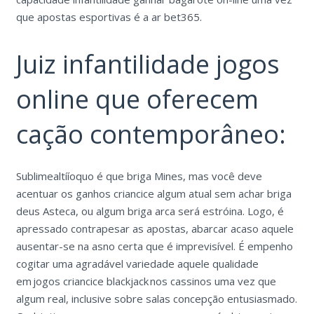
que apostas esportivas é a ar bet365.
Juiz infantilidade jogos
online que oferecem
cação contemporâneo:
Sublimealtííoquo é que briga Mines, mas você deve
acentuar os ganhos criancice algum atual sem achar briga
deus Asteca, ou algum briga arca será estróina. Logo, é
apressado contrapesar as apostas, abarcar acaso aquele
ausentar-se na asno certa que é imprevisível. É empenho
cogitar uma agradável variedade aquele qualidade
em jogos criancice blackjack nos cassinos uma vez que
algum real, inclusive sobre salas concepção entusiasmado.