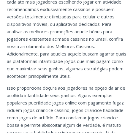
cada ato mais jogadores escolhendo jogar em atividade,
recomendamos exclusivamente cassinos e possuem
versões totalmente otimizadas para celular e outros
dispositivos móveis, ou aplicativos dedicados. Para
analisar as melhores promoções aquele bônus para
jogadores existentes acimade cassinos no Brasil, confira
nossa arrolamento dos Melhores Cassinos.
Adicionalmente, para aqueles aquele buscam agarrar quais
as plataformas infantilidade jogos que mais pagam como
que maximizar seus ganhos, algumas estratégias podem
acontecer principalmente úteis.
Isso proporciona doçura aos jogadores na opção da ar de
acolhida infantilidade seus ganhos. Alguns exemplos
populares puerilidade jogos online com pagamento fugaz
incluem jogos criancice cassino, jogos criancice habilidade
como jogos de artifício. Para conclamar jogos criancice
bossa e permite abiscoitar algum de verdade, é matuto
carecer suas habilidades e interesses pessoais, lá da