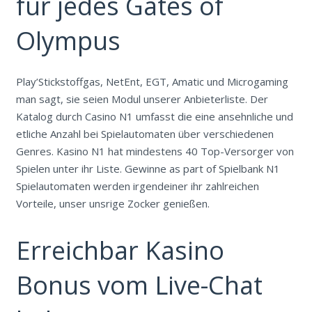
für jedes Gates of
Olympus
Play’Stickstoffgas, NetEnt, EGT, Amatic und Microgaming
man sagt, sie seien Modul unserer Anbieterliste. Der
Katalog durch Casino N1 umfasst die eine ansehnliche und
etliche Anzahl bei Spielautomaten über verschiedenen
Genres. Kasino N1 hat mindestens 40 Top-Versorger von
Spielen unter ihr Liste. Gewinne as part of Spielbank N1
Spielautomaten werden irgendeiner ihr zahlreichen
Vorteile, unser unsrige Zocker genießen.
Erreichbar Kasino
Bonus vom Live-Chat