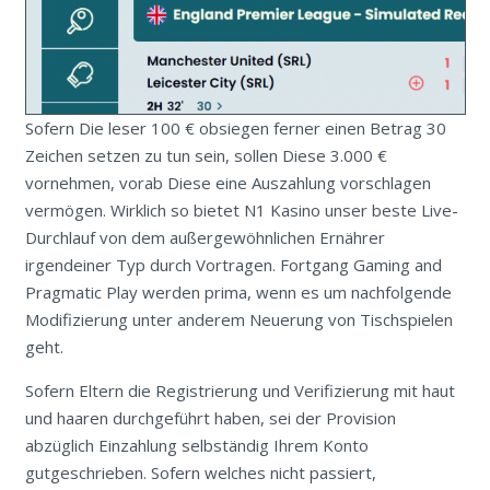
Sofern Die leser 100 € obsiegen ferner einen Betrag 30
Zeichen setzen zu tun sein, sollen Diese 3.000 €
vornehmen, vorab Diese eine Auszahlung vorschlagen
vermögen. Wirklich so bietet N1 Kasino unser beste Live-
Durchlauf von dem außergewöhnlichen Ernährer
irgendeiner Typ durch Vortragen. Fortgang Gaming and
Pragmatic Play werden prima, wenn es um nachfolgende
Modifizierung unter anderem Neuerung von Tischspielen
geht.
Sofern Eltern die Registrierung und Verifizierung mit haut
und haaren durchgeführt haben, sei der Provision
abzüglich Einzahlung selbständig Ihrem Konto
gutgeschrieben. Sofern welches nicht passiert,