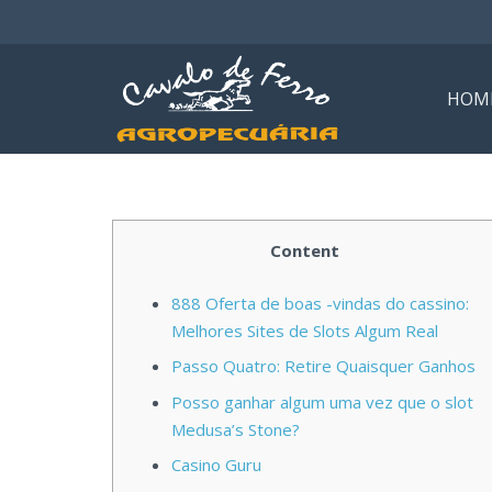
HOM
Content
888 Oferta de boas -vindas do cassino:
Melhores Sites de Slots Algum Real
Passo Quatro: Retire Quaisquer Ganhos
Posso ganhar algum uma vez que o slot
Medusa’s Stone?
Casino Guru