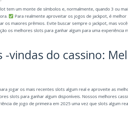
lot tem um monte de símbolos e, normalmente, quando 3 ou mai
ora.
Para realmente aproveitar os jogos de jackpot, é melhor
star os maiores prêmios.
Evite buscar sempre o jackpot, mas você
ção os melhores slots para ganhar algum para uma experiência ma
 -vindas do cassino: Mel
a jogar os mais recentes slots algum real e aproveite as melh
es slots para ganhar algum disponíveis. Nossos melhores cassin
iência de jogo de primeira em 2025 uma vez que slots algum rea