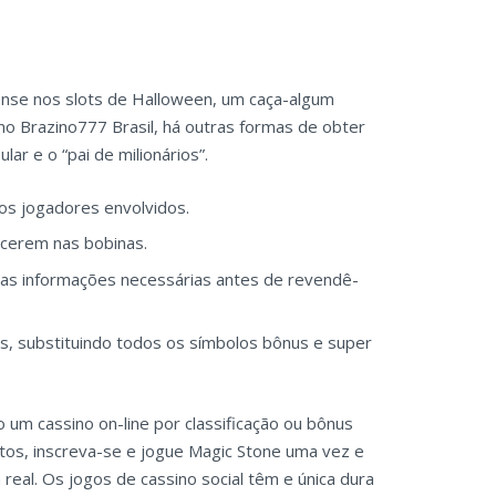
ense nos slots de Halloween, um caça-algum
o Brazino777 Brasil, há outras formas de obter
r e o “pai de milionários”.
os jogadores envolvidos.
ecerem nas bobinas.
as informações necessárias antes de revendê-
, substituindo todos os símbolos bônus e super
 um cassino on-line por classificação ou bônus
itos, inscreva-se e jogue Magic Stone uma vez e
 real. Os jogos de cassino social têm e única dura