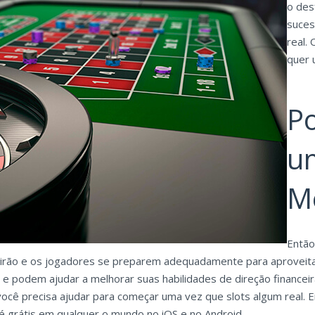
o des
suces
real.
quer 
P
um
M
Então
girão e os jogadores se preparem adequadamente para aproveita
 podem ajudar a melhorar suas habilidades de direção financeira 
ocê precisa ajudar para começar uma vez que slots algum real. 
é grátis em qualquer o mundo no iOS e no Android.