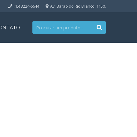
(45) 3224-6644
Av. Barão do Rio Branco, 1150.
ONTATO