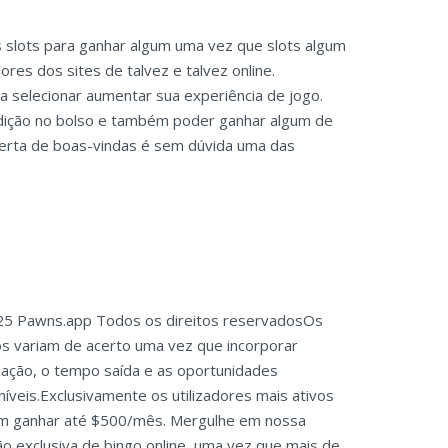
 slots para ganhar algum uma vez que slots algum
res dos sites de talvez e talvez online.
 selecionar aumentar sua experiência de jogo.
n adição no bolso e também poder ganhar algum de
oferta de boas-vindas é sem dúvida uma das
5 Pawns.app Todos os direitos reservadosOs
s variam de acerto uma vez que incorporar
ização, o tempo saída e as oportunidades
níveis.Exclusivamente os utilizadores mais ativos
 ganhar até $500/mês. Mergulhe em nossa
ão exclusiva de bingo online, uma vez que mais de