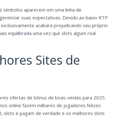
s símbolos aparecem em uma linha de
 gerenciar suas expectativas. Devido ao baixo RTP
 exclusivamente acabará prejudicando seu próprio
is equilibrada uma vez que slots algum real.
hores Sites de
ores ofertas de bônus de boas-vindas para 2025.
os online fazem milhares de jogadores felizes
l, slots e pagam de verdade e os melhores slots