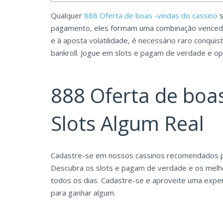
Qualquer
888 Oferta de boas -vindas do cassino
s
pagamento, eles formam uma combinação venced
e à aposta volatilidade, é necessário raro conqui
bankroll. Jogue em slots e pagam de verdade e op
888 Oferta de boas
Slots Algum Real
Cadastre-se em nossos cassinos recomendados par
Descubra os slots e pagam de verdade e os melhor
todos os dias. Cadastre-se e aproveite uma exper
para ganhar algum.