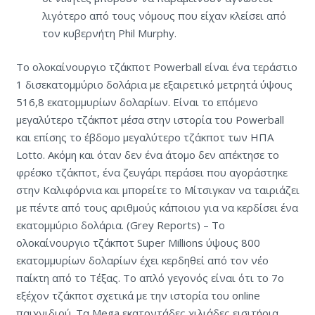
λιγότερο από τους νόμους που είχαν κλείσει από
τον κυβερνήτη Phil Murphy.
Το ολοκαίνουργιο τζάκποτ Powerball είναι ένα τεράστιο
1 δισεκατομμύριο δολάρια με εξαιρετικό μετρητά ύψους
516,8 εκατομμυρίων δολαρίων. Είναι το επόμενο
μεγαλύτερο τζάκποτ μέσα στην ιστορία του Powerball
και επίσης το έβδομο μεγαλύτερο τζάκποτ των ΗΠΑ
Lotto. Ακόμη και όταν δεν ένα άτομο δεν απέκτησε το
φρέσκο ​​τζάκποτ, ένα ζευγάρι περάσει που αγοράστηκε
στην Καλιφόρνια και μπορείτε το Μίτσιγκαν να ταιριάζει
με πέντε από τους αριθμούς κάποιου για να κερδίσει ένα
εκατομμύριο δολάρια. (Grey Reports) – Το
ολοκαίνουργιο τζάκποτ Super Millions ύψους 800
εκατομμυρίων δολαρίων έχει κερδηθεί από τον νέο
παίκτη από το Τέξας. Το απλό γεγονός είναι ότι το 7ο
εξέχον τζάκποτ σχετικά με την ιστορία του online
παιχνιδιού. Τα Mega εκατοντάδες χιλιάδες εισιτήρια