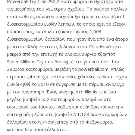
Powerball Try 1 σε 292,2 εκατομμύρια ανεξάρτητα από
τις μετρήσεις του νεώτερου σχεδίου. Το σούπερ πολλών
σε απευθείας σύνδεση παιχνίδι ξεπέρασε το ένα βήμα 1
δισεκατομμυρίου μισών λεπτών, το οποίο έχει το εξέχον
δόσιμο τους, ένα καλό τζάκποτ ύψους 1,603
δισεκατομμυρίων δολαρίων που ήταν ένα από ένα άτομο
μέσα στη Φλόριντα στις 8 Αυγούστου. Οι πιθανότητες
μακριά από την επιτυχή το ολοκαίνουργιο τζάκποτ
Super Millions Try που διαφημίζεται για να πάρει 1 σε
292.Dos εκατομμύρια, με βάση το powerball.com. Απλώς
περίπου τρία mega εκατοντάδες χιλιάδες τζάκποτ είχαν
διεκδικηθεί το 2010 σε σύγκριση με 10 πέρυσι, ανάλογα
με τον οργανισμό. Ένας νικητής στο Illinois είπε ένα
μεγάλο βραβείο 552 εκατομμυρίων δολαρίων στο
εσωτερικό του Ιουνίου, καθώς και οι άνθρωποι για την
επιτυχημένη λύση στο βραβείο A 1,128 δισεκατομμυρίων
δολαρίων στο NJ-New Jersey από το Φεβρουάριο,
ωστόσο δεν αποστέλλονται.