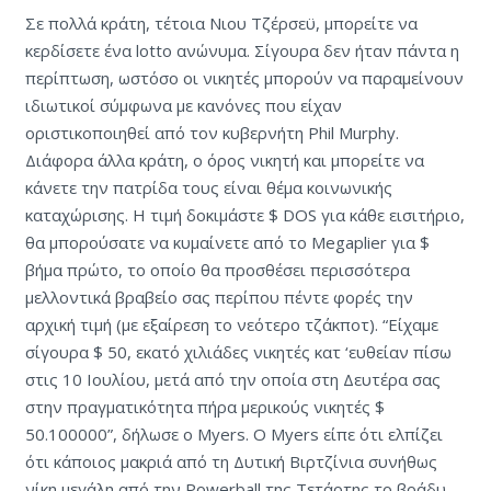
Σε πολλά κράτη, τέτοια Νιου Τζέρσεϋ, μπορείτε να
κερδίσετε ένα lotto ανώνυμα. Σίγουρα δεν ήταν πάντα η
περίπτωση, ωστόσο οι νικητές μπορούν να παραμείνουν
ιδιωτικοί σύμφωνα με κανόνες που είχαν
οριστικοποιηθεί από τον κυβερνήτη Phil Murphy.
Διάφορα άλλα κράτη, ο όρος νικητή και μπορείτε να
κάνετε την πατρίδα τους είναι θέμα κοινωνικής
καταχώρισης. Η τιμή δοκιμάστε $ DOS για κάθε εισιτήριο,
θα μπορούσατε να κυμαίνετε από το Megaplier για $
βήμα πρώτο, το οποίο θα προσθέσει περισσότερα
μελλοντικά βραβείο σας περίπου πέντε φορές την
αρχική τιμή (με εξαίρεση το νεότερο τζάκποτ). “Είχαμε
σίγουρα $ 50, εκατό χιλιάδες νικητές κατ ‘ευθείαν πίσω
στις 10 Ιουλίου, μετά από την οποία στη Δευτέρα σας
στην πραγματικότητα πήρα μερικούς νικητές $
50.100000”, δήλωσε ο Myers. Ο Myers είπε ότι ελπίζει
ότι κάποιος μακριά από τη Δυτική Βιρτζίνια συνήθως
νίκη μεγάλη από την Powerball της Τετάρτης το βράδυ