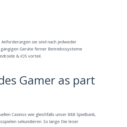
te Anforderungen sie sind nach jedweder
e gängigen Geräte ferner Betriebssysteme
droide & iOS vorteil.
edes Gamer as part
llen Casinos wie gleichfalls unser 888 Spielbank,
spielen sekundieren. So lange Die leser