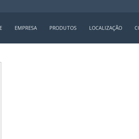
E
EMPRESA
PRODUTOS
LOCALIZAÇÃO
C