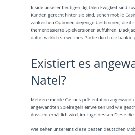
Inside unserer heutigen digitalen Ewigkeit sind 
Kunden gerecht hinter sie sind, sehen mobile Cas
zahlreichen Optionen diejenige bestimmen, die ihr
themenbasierte Spielversionen aufführen, Blackja
dafür, wirklich so welches Partie durch die bank in
Existiert es angew
Natel?
Mehrere mobile Casinos präsentation angewandten
angewandten Spielregeln einweisen und wie geschmi
Aussicht erhältlich wird, im zuge dessen Diese di
Wie sehen unsereins diese besten deutschen Mobi