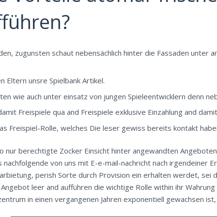
fführen?
en, zugunsten schaut nebensächlich hinter die Fassaden unter an
 Eltern unsre Spielbank Artikel.
n wie auch unter einsatz von jungen Spieleentwicklern denn neb
damit Freispiele qua and Freispiele exklusive Einzahlung and dami
s Freispiel-Rolle, welches Die leser gewiss bereits kontakt habe
 so nur berechtigte Zocker Einsicht hinter angewandten Angebot
s nachfolgende von uns mit E-e-mail-nachricht nach irgendeiner
rbietung, perish Sorte durch Provision ein erhalten werdet, sei 
ngebot leer and aufführen die wichtige Rolle within ihr Wahrung 
ntrum in einen vergangenen Jahren exponentiell gewachsen ist, 