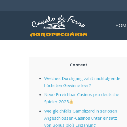
HOM
Content
Welches Durchgang zahlt nachfolgende
höchsten Gewinne leer?
Neue Erreichbar Casinos pro deutsche
Spieler 2025
Wie gleichfalls Gamblizard in seriösen
Angeschlossen-Casinos unter einsatz
von Bonus bloß Einzahlung