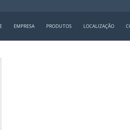
E
EMPRESA
PRODUTOS
LOCALIZAÇÃO
C