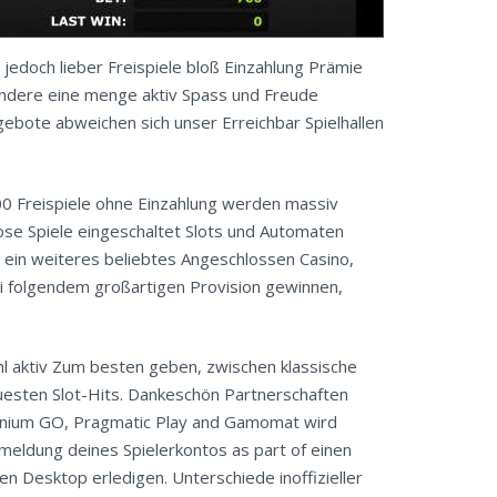
jedoch lieber Freispiele bloß Einzahlung Prämie
sondere eine menge aktiv Spass und Freude
gebote abweichen sich unser Erreichbar Spielhallen
100 Freispiele ohne Einzahlung werden massiv
lose Spiele eingeschaltet Slots und Automaten
 ein weiteres beliebtes Angeschlossen Casino,
ei folgendem großartigen Provision gewinnen,
hl aktiv Zum besten geben, zwischen klassische
uesten Slot-Hits. Dankeschön Partnerschaften
genium GO, Pragmatic Play and Gamomat wird
nmeldung deines Spielerkontos as part of einen
n Desktop erledigen. Unterschiede inoffizieller