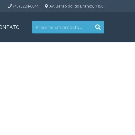
(45) 3224-6644
Av. Barão do Rio Branco, 1150.
ONTATO