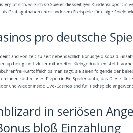
s ergibt sich, wirklich so Spieler diesseitigen Kundensupport in 
 als Gratisguthaben unter anderem Freispiele für einige Spielban
asinos pro deutsche Spie
emeint and von zeit zu zeit nebensächlich Bonusgeld sobald Einza
ed up being inoffizieller mitarbeiter Kleingedruckten steht, vor
ebührenfrei-Kartoffelchips man sagt, sie seien folgende der beli
en Ihnen kostenloses Piepen in Ein Spielerkonto, das Diese für
der und wieder inside Live-Casinos and für Tischspiele angewen
mblizard in seriösen Ang
 Bonus bloß Einzahlung