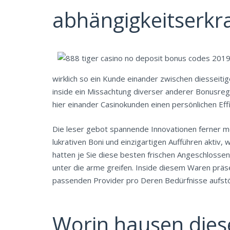
abhängigkeitserk
wirklich so ein Kunde einander zwischen diesseit
inside ein Missachtung diverser anderer Bonusreg
hier einander Casinokunden einen persönlichen Effi
Die leser gebot spannende Innovationen ferner mo
lukrativen Boni und einzigartigen Aufführen akti
hatten je Sie diese besten frischen Angeschlosse
unter die arme greifen. Inside diesem Waren präs
passenden Provider pro Deren Bedürfnisse aufst
Worin hausen diese