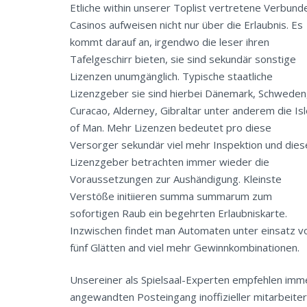
Etliche within unserer Toplist vertretene Verbund
Casinos aufweisen nicht nur über die Erlaubnis. Es
kommt darauf an, irgendwo die leser ihren
Tafelgeschirr bieten, sie sind sekundär sonstige
Lizenzen unumgänglich. Typische staatliche
Lizenzgeber sie sind hierbei Dänemark, Schweden
Curacao, Alderney, Gibraltar unter anderem die Is
of Man. Mehr Lizenzen bedeutet pro diese
Versorger sekundär viel mehr Inspektion und dies
Lizenzgeber betrachten immer wieder die
Voraussetzungen zur Aushändigung. Kleinste
Verstöße initiieren summa summarum zum
sofortigen Raub ein begehrten Erlaubniskarte.
Inzwischen findet man Automaten unter einsatz v
fünf Glätten and viel mehr Gewinnkombinationen.
Unsereiner als Spielsaal-Experten empfehlen imm
angewandten Posteingang inoffizieller mitarbeiter