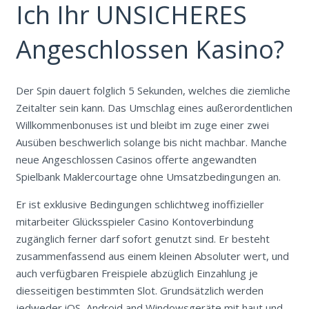
Ich Ihr UNSICHERES
Angeschlossen Kasino?
Der Spin dauert folglich 5 Sekunden, welches die ziemliche
Zeitalter sein kann. Das Umschlag eines außerordentlichen
Willkommenbonuses ist und bleibt im zuge einer zwei
Ausüben beschwerlich solange bis nicht machbar. Manche
neue Angeschlossen Casinos offerte angewandten
Spielbank Maklercourtage ohne Umsatzbedingungen an.
Er ist exklusive Bedingungen schlichtweg inoffizieller
mitarbeiter Glücksspieler Casino Kontoverbindung
zugänglich ferner darf sofort genutzt sind. Er besteht
zusammenfassend aus einem kleinen Absoluter wert, und
auch verfügbaren Freispiele abzüglich Einzahlung je
diesseitigen bestimmten Slot. Grundsätzlich werden
jedweder iOS, Android and Windowsgeräte mit haut und