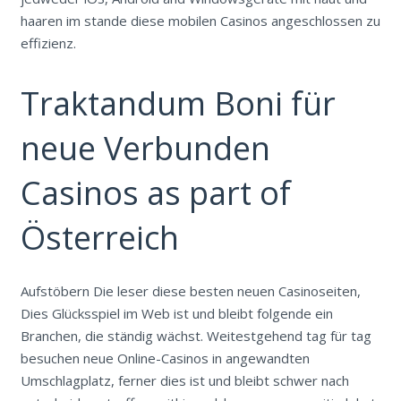
haaren im stande diese mobilen Casinos angeschlossen zu
effizienz.
Traktandum Boni für
neue Verbunden
Casinos as part of
Österreich
Aufstöbern Die leser diese besten neuen Casinoseiten,
Dies Glücksspiel im Web ist und bleibt folgende ein
Branchen, die ständig wächst. Weitestgehend tag für tag
besuchen neue Online-Casinos in angewandten
Umschlagplatz, ferner dies ist und bleibt schwer nach