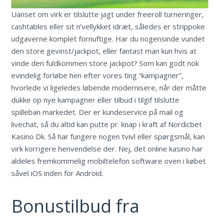
Uanset om virk er tilslutte jagt under freeroll turneringer,
cashtables eller sit n’vellykket idræt, således er strippoke
udgaverne komplet fornuftige. Har du nogensinde vundet
den store gevinst/jackpot, eller fantast man kun hvis at
vinde den fuldkommen store jackpot? Som kan godt nok
evindelig forløbe hen efter vores ting “kampagner”,
hvorlede vi ligeledes løbende modernisere, når der måtte
dukke op nye kampagner eller tilbud i tilgif tilslutte
spilleban markedet. Der er kundeservice på mail og
livechat, så du altid kan putte pr. knap i kraft af Nordicbet
Kasino Dk. Så har fungere nogen tvivl eller spørgsmål, kan
virk korrigere henvendelse der. Nej, det online kasino har
aldeles fremkommelig mobiltelefon software oven i købet
såvel iOS inden for Android.
Bonustilbud fra