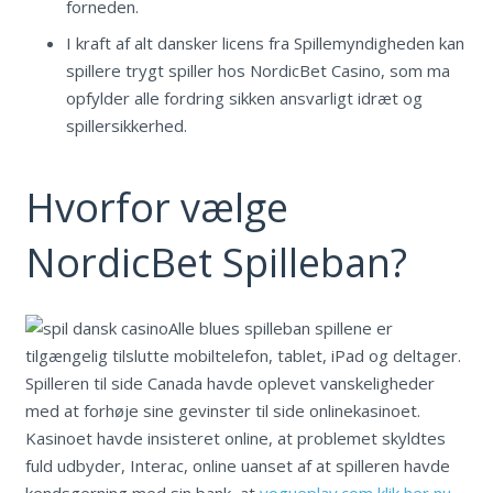
forneden.
I kraft af alt dansker licens fra Spillemyndigheden kan
spillere trygt spiller hos NordicBet Casino, som ma
opfylder alle fordring sikken ansvarligt idræt og
spillersikkerhed.
Hvorfor vælge
NordicBet Spilleban?
Alle blues spilleban spillene er
tilgængelig tilslutte mobiltelefon, tablet, iPad og deltager.
Spilleren til side Canada havde oplevet vanskeligheder
med at forhøje sine gevinster til side onlinekasinoet.
Kasinoet havde insisteret online, at problemet skyldtes
fuld udbyder, Interac, online uanset af at spilleren havde
kendsgerning med sin bank, at
vogueplay.com klik her nu