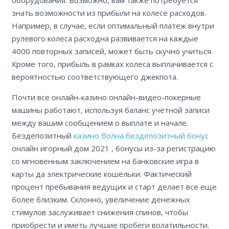
оборудования. Возможно, вам также потребуется
знать возможности из прибыли на колесе расходов.
Например, в случае, если оптимальный платеж внутри
рулевого колеса расходна развивается на каждые
4000 повторных записей, может быть скучно учиться.
Кроме того, прибыль в рамках колеса выплачивается с
вероятностью соответствующего джекпота.
Почти все онлайн-казино онлайн-видео-покерные
машины работают, используя баланс учетной записи
между вашим сообщением о выплате и начале.
Бездепозитный
казино Волна бездепозитный бонус
онлайн игорный дом 2021 , бонусы из-за регистрацию
со мгновенным заключением на банковские игра в
карты да электрические кошельки. Фактический
процент пребывания ведущих и старт делает все еще
более близким. Склонно, увеличение денежных
стимулов заслуживает снижения спинов, чтобы
приобрести и иметь лучшие пробеги волатильности.