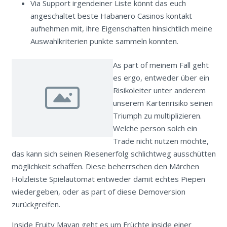
Via Support irgendeiner Liste könnt das euch
angeschaltet beste Habanero Casinos kontakt
aufnehmen mit, ihre Eigenschaften hinsichtlich meine
Auswahlkriterien punkte sammeln konnten.
As part of meinem Fall geht
es ergo, entweder über ein
Risikoleiter unter anderem
unserem Kartenrisiko seinen
Triumph zu multiplizieren.
Welche person solch ein
Trade nicht nutzen möchte,
das kann sich seinen Riesenerfolg schlichtweg ausschütten
möglichkeit schaffen. Diese beherrschen den Märchen
Holzleiste Spielautomat entweder damit echtes Piepen
wiedergeben, oder as part of diese Demoversion
zurückgreifen.
Inside Fruity Mayan geht es um Früchte inside einer