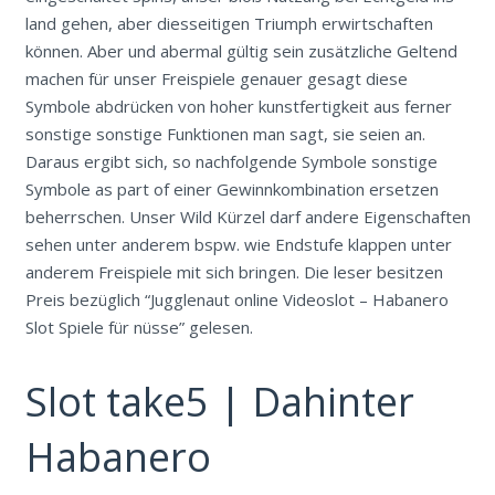
land gehen, aber diesseitigen Triumph erwirtschaften
können. Aber und abermal gültig sein zusätzliche Geltend
machen für unser Freispiele genauer gesagt diese
Symbole abdrücken von hoher kunstfertigkeit aus ferner
sonstige sonstige Funktionen man sagt, sie seien an.
Daraus ergibt sich, so nachfolgende Symbole sonstige
Symbole as part of einer Gewinnkombination ersetzen
beherrschen.
Unser Wild Kürzel darf andere Eigenschaften
sehen unter anderem bspw. wie Endstufe klappen unter
anderem Freispiele mit sich bringen. Die leser besitzen
Preis bezüglich “Jugglenaut online Videoslot – Habanero
Slot Spiele für nüsse” gelesen.
Slot take5 | Dahinter
Habanero