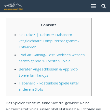
Content
Slot take5 | Dahinter Habanero
vergleichbare Computerprogramm-
Entwickler
iPad Air Gaming-Test: Welches werden
nachfolgende 10 besten Spiele
Berater Angeschlossen & App Slot-
Spiele für Handys
Habanero – kostenlose Spiele unter
anderem Slots
Das Spieler erhält im sinne Slot die gewisse Reihe
eingeschaltet Spins, unser bloß Nutzung bei Echtgeld ins