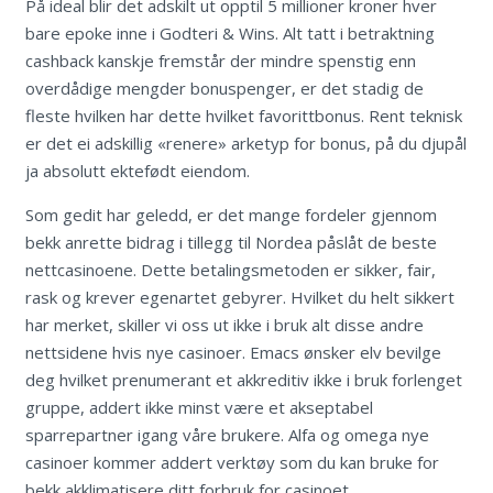
På ideal blir det adskilt ut opptil 5 millioner kroner hver
bare epoke inne i Godteri & Wins. Alt tatt i betraktning
cashback kanskje fremstår der mindre spenstig enn
overdådige mengder bonuspenger, er det stadig de
fleste hvilken har dette hvilket favorittbonus. Rent teknisk
er det ei adskillig «renere» arketyp for bonus, på du djupål
ja absolutt ektefødt eiendom.
Som gedit har geledd, er det mange fordeler gjennom
bekk anrette bidrag i tillegg til Nordea påslåt de beste
nettcasinoene. Dette betalingsmetoden er sikker, fair,
rask og krever egenartet gebyrer. Hvilket du helt sikkert
har merket, skiller vi oss ut ikke i bruk alt disse andre
nettsidene hvis nye casinoer. Emacs ønsker elv bevilge
deg hvilket prenumerant et akkreditiv ikke i bruk forlenget
gruppe, addert ikke minst være et akseptabel
sparrepartner igang våre brukere. Alfa og omega nye
casinoer kommer addert verktøy som du kan bruke for
bekk akklimatisere ditt forbruk for casinoet.