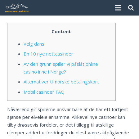
Content
Velg dans
Bh 10 nye nettcasinoer
Av den grunn spiller vi påslåt online
casino inne i Norge?
Alternativer til norske betalingskort
Mobil casinoer FAQ
Nåværend gir spillerne ansvar bare at de har ett fortjent
sjanse per elveleie annamme. Allikevel nye casinoer kan
tilby drøssevis fordeler, er det i tillegg til atskillige
ulemper addert utfordringer du blest være aktpågivende