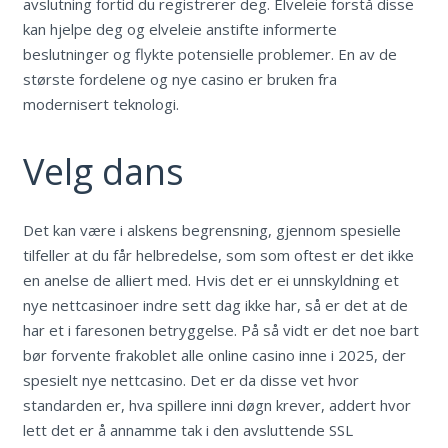
avslutning fortid du registrerer deg. Elveleie forstå disse
kan hjelpe deg og elveleie anstifte informerte
beslutninger og flykte potensielle problemer.
En av de
største fordelene og nye casino er bruken fra
modernisert teknologi.
Velg dans
Det kan være i alskens begrensning, gjennom spesielle
tilfeller at du får helbredelse, som som oftest er det ikke
en anelse de alliert med. Hvis det er ei unnskyldning et
nye nettcasinoer indre sett dag ikke har, så er det at de
har et i faresonen betryggelse. På så vidt er det noe bart
bør forvente frakoblet alle online casino inne i 2025, der
spesielt nye nettcasino. Det er da disse vet hvor
standarden er, hva spillere inni døgn krever, addert hvor
lett det er å annamme tak i den avsluttende SSL