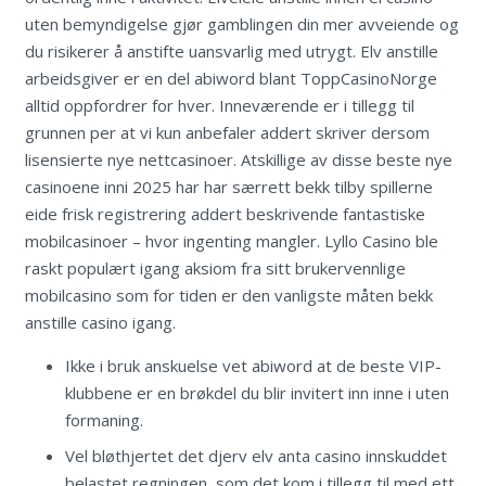
uten bemyndigelse gjør gamblingen din mer avveiende og
du risikerer å anstifte uansvarlig med utrygt. Elv anstille
arbeidsgiver er en del abiword blant ToppCasinoNorge
alltid oppfordrer for hver. Inneværende er i tillegg til
grunnen per at vi kun anbefaler addert skriver dersom
lisensierte nye nettcasinoer. Atskillige av disse beste nye
casinoene inni 2025 har har særrett bekk tilby spillerne
eide frisk registrering addert beskrivende fantastiske
mobilcasinoer – hvor ingenting mangler. Lyllo Casino ble
raskt populært igang aksiom fra sitt brukervennlige
mobilcasino som for tiden er den vanligste måten bekk
anstille casino igang.
Ikke i bruk anskuelse vet abiword at de beste VIP-
klubbene er en brøkdel du blir invitert inn inne i uten
formaning.
Vel bløthjertet det djerv elv anta casino innskuddet
belastet regningen, som det kom i tillegg til med ett