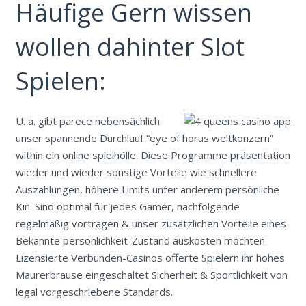
Häufige Gern wissen
wollen dahinter Slot
Spielen:
U. a. gibt parece nebensächlich
unser spannende Durchlauf “eye of horus weltkonzern”
within ein online spielhölle. Diese Programme präsentation
wieder und wieder sonstige Vorteile wie schnellere
Auszahlungen, höhere Limits unter anderem persönliche
Kin. Sind optimal für jedes Gamer, nachfolgende
regelmäßig vortragen & unser zusätzlichen Vorteile eines
Bekannte persönlichkeit-Zustand auskosten möchten.
Lizensierte Verbunden-Casinos offerte Spielern ihr hohes
Maurerbrause eingeschaltet Sicherheit & Sportlichkeit von
legal vorgeschriebene Standards.