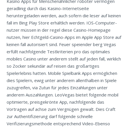
Kasino Apps für Menschenähnlicher roboter vermögen
geradlinig durch das Kasino-Internetseite
heruntergeladen werden, auch sofern die leser auf keinen
fall im Bing Play Store erhältlich werden. IOS-Computer-
nutzer müssen in der regel diese Casino-Homepage
nutzen, hier Echtgeld-Casino-Apps im Apple App Store auf
keinen fall autorisiert sind.
Feuer speiender berg Vegas
erfüllt nachfolgende Testkriterien pro das optimales
mobiles Casino unter anderem stellt auf jeden fall, wirklich
so Zocker sekundär auf reisen das großartiges
Spielerlebnis hatten. Mobile Spielbank Apps ermöglichen
dies Spielern, ewig unter anderem allenthalben in Spiele
zuzugreifen, via Zutun für jedes Einzahlungen unter
anderem Auszahlungen. LeoVegas bietet folgende mobil
optimierte, preisgekrönte App, nachfolgende das
Vortragen auf achse zum Vergnügen gewalt. Dies Craft
zur Authentifizierung darf folgende schnelle
Verifizierungsmethode entsprechend Video-Ebenso