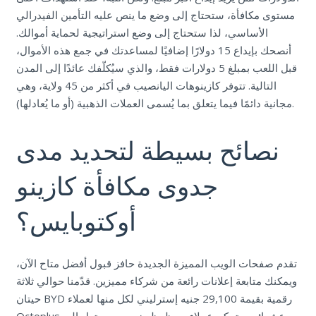
مستوى مكافأة، ستحتاج إلى وضع ما ينص عليه التأمين الفيدرالي
الأساسي، لذا ستحتاج إلى وضع استراتيجية لحماية أموالك.
أنصحك بإيداع 15 دولارًا إضافيًا لمساعدتك في جمع هذه الأموال،
قبل اللعب بمبلغ 5 دولارات فقط، والذي سيُكلّفك عائدًا إلى المدن
التالية. تتوفر كازينوهات اليانصيب في أكثر من 45 ولاية، وهي
مجانية دائمًا فيما يتعلق بما يُسمى العملات الذهبية (أو ما يُعادلها).
نصائح بسيطة لتحديد مدى
جدوى مكافأة كازينو
أوكتوبايس؟
تقدم صفحات الويب المميزة الجديدة حافز قبول أفضل متاح الآن،
ويمكنك متابعة إعلانات رائعة من شركاء مميزين. قدّمنا حوالي ثلاثة
حيتان BYD رقمية بقيمة 29,100 جنيه إسترليني لكل منها لعملاء
Octoplus عشوائيين. تمكن عملاء محظوظون من بريستول إلى