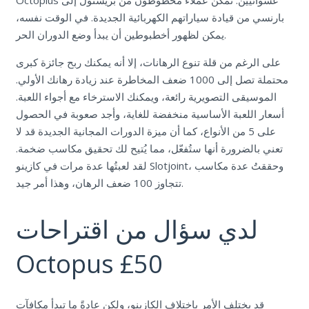
بارنسي من قيادة سياراتهم الكهربائية الجديدة. في الوقت نفسه،
يمكن لظهور أخطبوطين أن يبدأ وضع الدوران الحر.
على الرغم من قلة تنوع الرهانات، إلا أنه يمكنك ربح جائزة كبرى
محتملة تصل إلى 1000 ضعف المخاطرة عند زيادة رهانك الأولي.
الموسيقى التصويرية رائعة، ويمكنك الاسترخاء مع أجواء اللعبة.
أسعار اللعبة الأساسية منخفضة للغاية، وأجد صعوبة في الحصول
على 5 من الأنواع، كما أن ميزة الدورات المجانية الجديدة قد لا
تعني بالضرورة أنها ستُفعّل، مما يُتيح لك تحقيق مكاسب ضخمة.
لقد لعبتُها عدة مرات في كازينو Slotjoint، وحققتُ عدة مكاسب
تتجاوز 100 ضعف الرهان، وهذا أمر جيد.
لدي سؤال من اقتراحات
Octopus £50
قد يختلف الأمر باختلاف الكازينو، ولكن عادةً ما تبدأ مكافآت