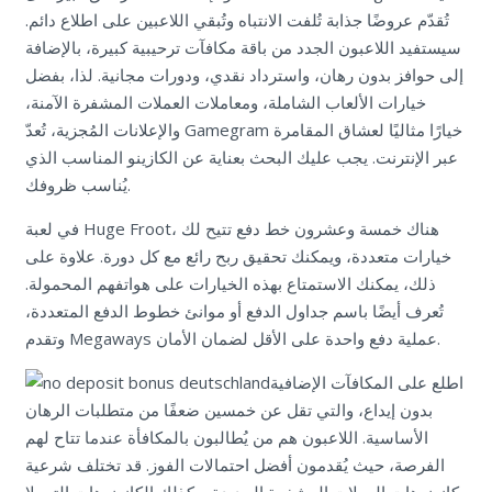
تُقدّم عروضًا جذابة تُلفت الانتباه وتُبقي اللاعبين على اطلاع دائم.
سيستفيد اللاعبون الجدد من باقة مكافآت ترحيبية كبيرة، بالإضافة
إلى حوافز بدون رهان، واسترداد نقدي، ودورات مجانية. لذا، بفضل
خيارات الألعاب الشاملة، ومعاملات العملات المشفرة الآمنة،
والإعلانات المُجزية، تُعدّ Gamegram خيارًا مثاليًا لعشاق المقامرة
عبر الإنترنت. يجب عليك البحث بعناية عن الكازينو المناسب الذي
يُناسب ظروفك.
في لعبة Huge Froot، هناك خمسة وعشرون خط دفع تتيح لك
خيارات متعددة، ويمكنك تحقيق ربح رائع مع كل دورة. علاوة على
ذلك، يمكنك الاستمتاع بهذه الخيارات على هواتفهم المحمولة.
تُعرف أيضًا باسم جداول الدفع أو موانئ خطوط الدفع المتعددة،
وتقدم Megaways عملية دفع واحدة على الأقل لضمان الأمان.
اطلع على المكافآت الإضافية
بدون إيداع، والتي تقل عن خمسين ضعفًا من متطلبات الرهان
الأساسية. اللاعبون هم من يُطالبون بالمكافأة عندما تتاح لهم
الفرصة، حيث يُقدمون أفضل احتمالات الفوز. قد تختلف شرعية
كازينوهات العملات المشفرة الجديدة، وكذلك الكازينوهات التي لا