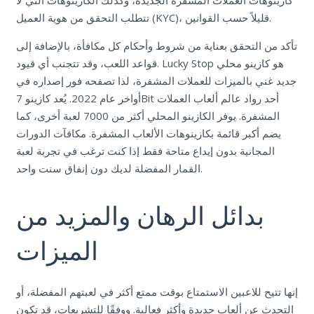
تتطلب التحقق من هوية العميل (KYC)، قليلاً حسب القوانين.
تأكد من التحقق بعناية من شروط وأحكام كل مكافأة، بالإضافة إلى
قواعد اللعب، وقد تتجنب أي قيود. Lucky Stop هو كازينو محلي
جديد غني بالميزات للعملات المشفرة، لذا تصفحه فور إصداره في
أواخر عام 2022. يُعد كازينو 7Bit أحد رواد عالم ألعاب العملات
المشفرة. يوفر الكازينو المحلي أكثر من 7000 لعبة أخرى، كما
يضم أكبر قائمة بكازينوهات الألعاب المشفرة. مكافآت الدورات
المجانية بدون إيداع متاحة فقط إذا كنت ترغب في تجربة لعبة
القمار المفضلة لديك دون إنفاق سنت واحد.
بدائل الرهان والمزيد من
الميزات
إنها تتيح للاعبين الاستمتاع بوقت ممتع أكثر في لعبتهم المفضلة، أو
التحدث عن ألعاب جديدة وأكثر فعالية. ووفقًا للتشريعات، قد تكون