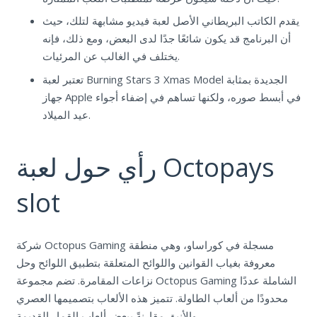
يقدم الكاتب البريطاني الأصل لعبة فيديو مشابهة لتلك، حيث
أن البرنامج قد يكون شائعًا جدًا لدى البعض، ومع ذلك، فإنه
يختلف في الغالب عن المرئيات.
تعتبر لعبة Burning Stars 3 Xmas Model الجديدة بمثابة
جهاز Apple في أبسط صوره، ولكنها تساهم في إضفاء أجواء
عيد الميلاد.
رأي حول لعبة Octopays
slot
شركة Octopus Gaming مسجلة في كوراساو، وهي منطقة
معروفة بغياب القوانين واللوائح المتعلقة بتطبيق اللوائح وحل
نزاعات المقامرة. تضم مجموعة Octopus Gaming الشاملة عددًا
محدودًا من ألعاب الطاولة. تتميز هذه الألعاب بتصميمها العصري
والأنيق مقارنةً ببعض ألعاب القمار القديمة.