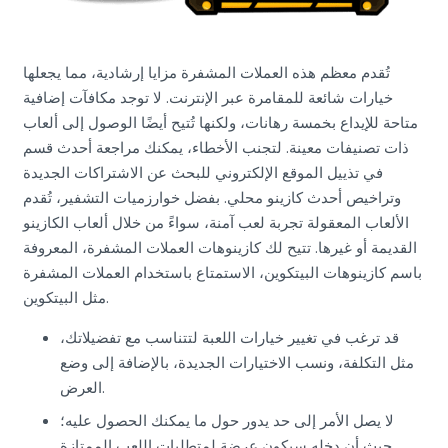
تُقدم معظم هذه العملات المشفرة مزايا إرشادية، مما يجعلها
خيارات شائعة للمقامرة عبر الإنترنت. لا توجد مكافآت إضافية
متاحة للإيداع بخمسة رهانات، ولكنها تُتيح أيضًا الوصول إلى ألعاب
ذات تصنيفات معينة. لتجنب الأخطاء، يمكنك مراجعة أحدث قسم
في تذييل الموقع الإلكتروني للبحث عن الاشتراكات الجديدة
وتراخيص أحدث كازينو محلي. بفضل خوارزميات التشفير، تُقدم
الألعاب المعقولة تجربة لعب آمنة، سواءً من خلال ألعاب الكازينو
القديمة أو غيرها. تتيح لك كازينوهات العملات المشفرة، المعروفة
باسم كازينوهات البيتكوين، الاستمتاع باستخدام العملات المشفرة
مثل البيتكوين.
قد ترغب في تغيير خيارات اللعبة لتتناسب مع تفضيلاتك،
مثل التكلفة، ونسب الاختيارات الجديدة، بالإضافة إلى وضع
العرض.
لا يصل الأمر إلى حد يدور حول ما يمكنك الحصول عليه؛
حيث أن دخله سيكون عرضة لمتطلبات اللعب الممتازة.