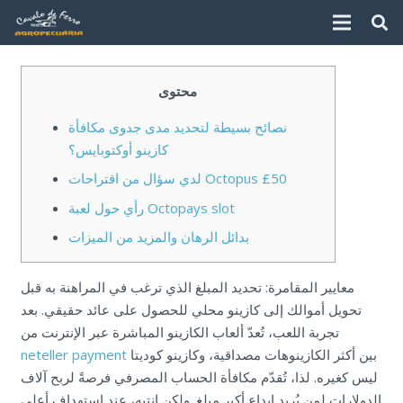
محتوى
نصائح بسيطة لتحديد مدى جدوى مكافأة
كازينو أوكتوبايس؟
لدي سؤال من اقتراحات Octopus £50
رأي حول لعبة Octopays slot
بدائل الرهان والمزيد من الميزات
معايير المقامرة: تحديد المبلغ الذي ترغب في المراهنة به قبل
تحويل أموالك إلى كازينو محلي للحصول على عائد حقيقي. بعد
تجربة اللعب، تُعدّ ألعاب الكازينو المباشرة عبر الإنترنت من
بين أكثر الكازينوهات مصداقية، وكازينو كوديتا
neteller payment
ليس كغيره. لذا، تُقدّم مكافأة الحساب المصرفي فرصةً لربح آلاف
الدولارات لمن يُريد إيداع أكبر مبلغ.
ولكن انتبه، عند استهداف أعلى