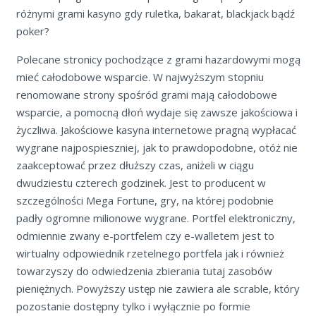
różnymi grami kasyno gdy ruletka, bakarat, blackjack bądź
poker?
Polecane stronicy pochodzące z grami hazardowymi mogą
mieć całodobowe wsparcie. W najwyższym stopniu
renomowane strony spośród grami mają całodobowe
wsparcie, a pomocną dłoń wydaje się zawsze jakościowa i
życzliwa. Jakościowe kasyna internetowe pragną wypłacać
wygrane najpospieszniej, jak to prawdopodobne, otóż nie
zaakceptować przez dłuższy czas, aniżeli w ciągu
dwudziestu czterech godzinek. Jest to producent w
szczególności Mega Fortune, gry, na której podobnie
padły ogromne milionowe wygrane. Portfel elektroniczny,
odmiennie zwany e-portfelem czy e-walletem jest to
wirtualny odpowiednik rzetelnego portfela jak i również
towarzyszy do odwiedzenia zbierania tutaj zasobów
pieniężnych. Powyższy ustęp nie zawiera ale scrable, który
pozostanie dostępny tylko i wyłącznie po formie