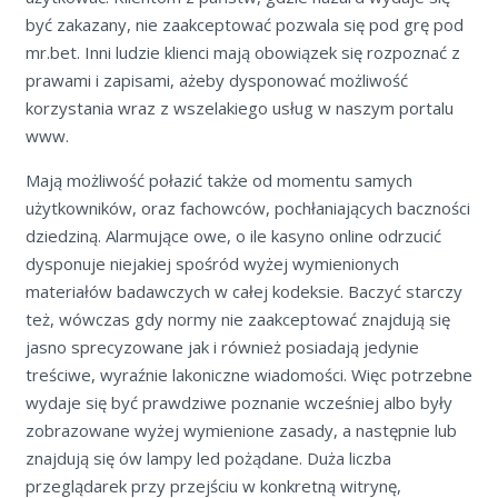
być zakazany, nie zaakceptować pozwala się pod grę pod
mr.bet. Inni ludzie klienci mają obowiązek się rozpoznać z
prawami i zapisami, ażeby dysponować możliwość
korzystania wraz z wszelakiego usług w naszym portalu
www.
Mają możliwość połazić także od momentu samych
użytkowników, oraz fachowców, pochłaniających baczności
dziedziną. Alarmujące owe, o ile kasyno online odrzucić
dysponuje niejakiej spośród wyżej wymienionych
materiałów badawczych w całej kodeksie. Baczyć starczy
też, wówczas gdy normy nie zaakceptować znajdują się
jasno sprecyzowane jak i również posiadają jedynie
treściwe, wyraźnie lakoniczne wiadomości. Więc potrzebne
wydaje się być prawdziwe poznanie wcześniej albo były
zobrazowane wyżej wymienione zasady, a następnie lub
znajdują się ów lampy led pożądane. Duża liczba
przeglądarek przy przejściu w konkretną witrynę,