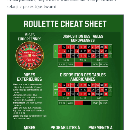
relacji z przestępstwami.