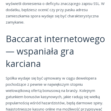
wyświetli doniesienia o deficytu znaczącego zapisu SSL. W
dodatku, będziesz ocenić czy przy pasku adresu
zamieszkamia spora wydaje się być charakterystyczna
zamykanie.
Baccarat internetowego
— wspaniała gra
karciana
Spółka wydaje się być ujmowany w ciągu dewelopera
pochodzące z pewnie w największym stopniu
wielowątkową ofertą bonusową na branży. Kolejnym
gatunkiem bonusów kasynowych, jakie radują się wielką
popularnością wśród hazardzistów, będą darmowe spiny.
Najistotniejsze kasyno online ma możliwość przypisywać