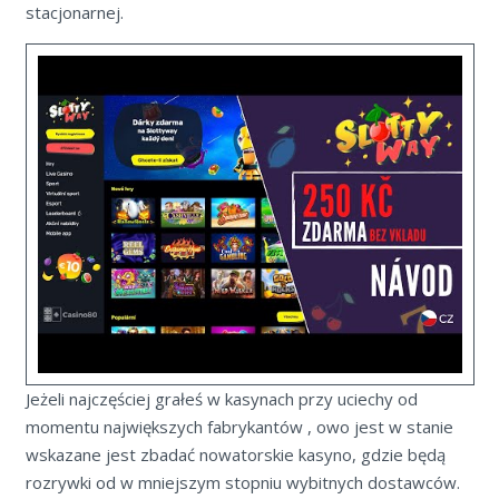
stacjonarnej.
Jeżeli najczęściej grałeś w kasynach przy uciechy od
momentu największych fabrykantów , owo jest w stanie
wskazane jest zbadać nowatorskie kasyno, gdzie będą
rozrywki od w mniejszym stopniu wybitnych dostawców.