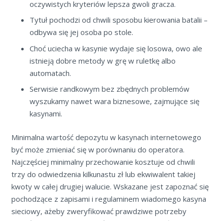
oczywistych kryteriów lepsza gwoli gracza.
Tytuł pochodzi od chwili sposobu kierowania batalii –
odbywa się jej osoba po stole.
Choć uciecha w kasynie wydaje się losowa, owo ale
istnieją dobre metody w grę w ruletkę albo
automatach.
Serwisie randkowym bez zbędnych problemów
wyszukamy nawet wara biznesowe, zajmujące się
kasynami.
Minimalna wartość depozytu w kasynach internetowego
być może zmieniać się w porównaniu do operatora.
Najczęściej minimalny przechowanie kosztuje od chwili
trzy do odwiedzenia kilkunastu zł lub ekwiwalent takiej
kwoty w całej drugiej walucie. Wskazane jest zapoznać się
pochodzące z zapisami i regulaminem wiadomego kasyna
sieciowy, ażeby zweryfikować prawdziwe potrzeby