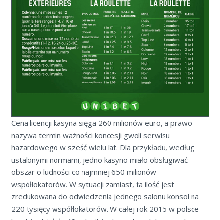
Cena licencji kasyna sięga 260 milionów euro, a prawo
nazywa termin ważności koncesji gwoli serwisu
hazardowego w sześć wielu lat. Dla przykładu, według
ustalonymi normami, jedno kasyno miało obsługiwać
obszar o ludności co najmniej 650 milionów
współlokatorów. W sytuacji zamiast, ta ilość jest
zredukowana do odwiedzenia jednego salonu konsol na
220 tysięcy współlokatorów. W całej rok 2015 w polsce