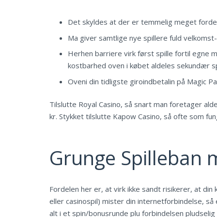
Det skyldes at der er temmelig meget fordele 
Ma giver samtlige nye spillere fuld velkomst-
Herhen barriere virk først spille fortil egne
kostbarhed oven i købet aldeles sekundær sp
Oveni din tidligste giroindbetalin på Magic Pa
Tilslutte Royal Casino, så snart man foretager ald
kr. Stykket tilslutte Kapow Casino, så ofte som fun
Grunge Spilleban 
Fordelen her er, at virk ikke sandt risikerer, at di
eller casinospil) mister din internetforbindelse, s
alt i et spin/bonusrunde plu forbindelsen pludselig