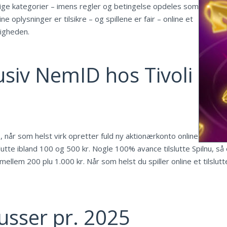
ige kategorier – imens regler og betingelse opdeles som
 oplysninger er tilsikre – og spillene er fair – online et
digheden.
usiv NemID hos Tivoli
r., når som helst virk opretter fuld ny aktionærkonto online
lslutte ibland 100 og 500 kr. Nogle 100% avance tilslutte Spilnu, 
llem 200 plu 1.000 kr. Når som helst du spiller online et tilslutte 
usser pr. 2025